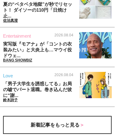
夏の“ベタベタ地獄”が秒でリセッ
ト！ ダイソーの110円「日焼け
止...
佐治真澄
2026.08.04
Entertainment
実写版『モアナ』が「コントの衣
装みたい」と大炎上も…マウイ役
ドウェ...
BANG SHOWBIZ
2026.08.04
Love
「男子大学生を誘惑してる」お局
の嘘でパート退職。巻き込んだ彼
に“謝...
鈴木詩子
新着記事をもっと見る