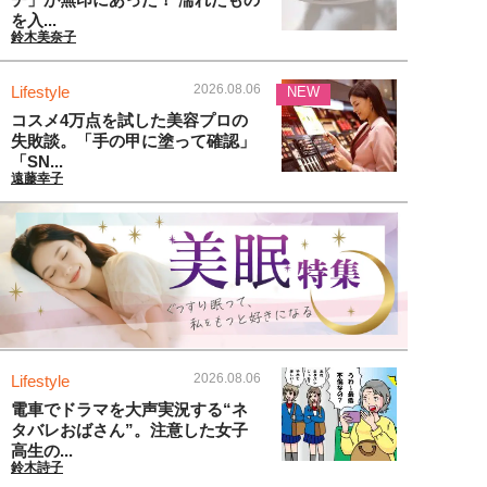
を入...
鈴木美奈子
2026.08.06
Lifestyle
NEW
コスメ4万点を試した美容プロの
失敗談。「手の甲に塗って確認」
「SN...
遠藤幸子
2026.08.06
Lifestyle
電車でドラマを大声実況する“ネ
タバレおばさん”。注意した女子
高生の...
鈴木詩子