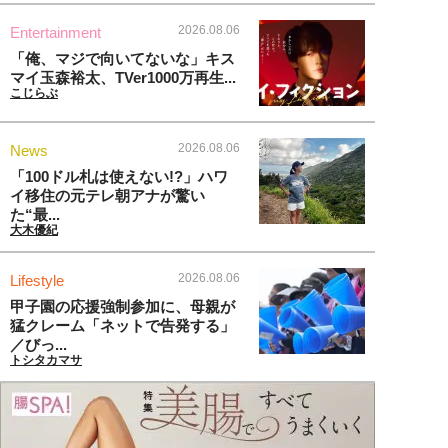
2026.08.06
Entertainment
「俺、マジで向いてないな」キス
マイ玉森裕太、TVer1000万再生...
こじらぶ
2026.08.06
News
「100ドル札は使えない!?」ハワ
イ移住の元テレ朝アナが驚い
た“最...
大木優紀
2026.08.06
Lifestyle
甲子園の応援強制参加に、母親が
猛クレーム「ネットで告発する」
／びっ...
トシタカマサ