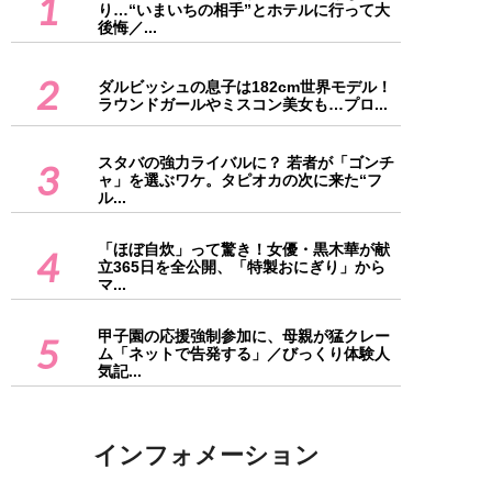
1
り…“いまいちの相手”とホテルに行って大
後悔／...
2
ダルビッシュの息子は182cm世界モデル！
ラウンドガールやミスコン美女も…プロ...
スタバの強力ライバルに？ 若者が「ゴンチ
3
ャ」を選ぶワケ。タピオカの次に来た“フ
ル...
「ほぼ自炊」って驚き！女優・黒木華が献
4
立365日を全公開、「特製おにぎり」から
マ...
甲子園の応援強制参加に、母親が猛クレー
5
ム「ネットで告発する」／びっくり体験人
気記...
インフォメーション