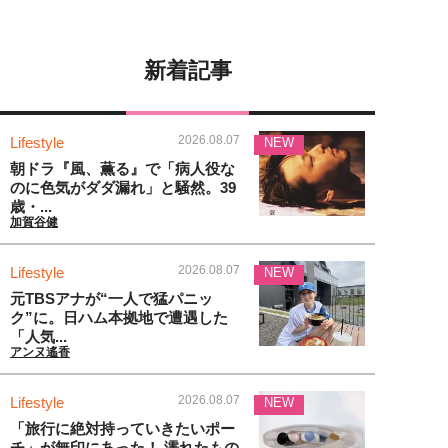
新着記事
2026.08.07
Lifestyle
NEW
朝ドラ『風、薫る』で「病人役な
のに色気がダダ漏れ」と騒然。39
歳・...
加賀谷健
2026.08.07
Lifestyle
NEW
元TBSアナが“一人で猛パニッ
ク”に。日ハム本拠地で遭遇した
「人気...
アンヌ遙香
2026.08.07
Lifestyle
NEW
「旅行に絶対持っていきたいポー
チ」が無印にあった！ 濡れたもの