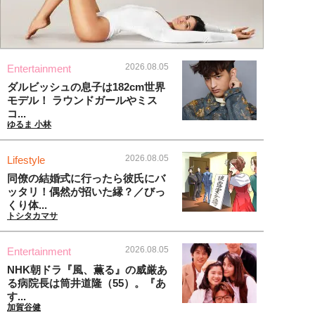
2026.08.05
Entertainment
ダルビッシュの息子は182cm世界
モデル！ ラウンドガールやミス
コ...
ゆるま 小林
2026.08.05
Lifestyle
同僚の結婚式に行ったら彼氏にバ
ッタリ！偶然が招いた縁？／びっ
くり体...
トシタカマサ
2026.08.05
Entertainment
NHK朝ドラ『風、薫る』の威厳あ
る病院長は筒井道隆（55）。『あ
す...
加賀谷健