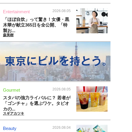
2026.08.05
Entertainment
「ほぼ自炊」って驚き！女優・黒
木華が献立365日を全公開、「特
製お...
森美樹
2026.08.05
Gourmet
スタバの強力ライバルに？ 若者が
「ゴンチャ」を選ぶワケ。タピオ
カの...
スギアカツキ
2026.08.04
Beauty