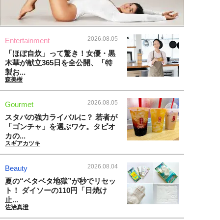
2026.08.05
Entertainment
「ほぼ自炊」って驚き！女優・黒
木華が献立365日を全公開、「特
製お...
森美樹
2026.08.05
Gourmet
スタバの強力ライバルに？ 若者が
「ゴンチャ」を選ぶワケ。タピオ
カの...
スギアカツキ
2026.08.04
Beauty
夏の“ベタベタ地獄”が秒でリセッ
ト！ ダイソーの110円「日焼け
止...
佐治真澄