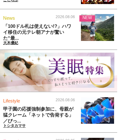
2026.08.06
News
NEW
「100ドル札は使えない!?」ハワ
イ移住の元テレ朝アナが驚い
た“最...
大木優紀
2026.08.06
Lifestyle
甲子園の応援強制参加に、母親が
猛クレーム「ネットで告発する」
／びっ...
トシタカマサ