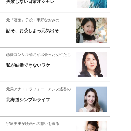
失敗しない日常オシャレ
元『渡鬼』子役・宇野なおみの
話そ、お茶しよっ元気出そ
恋愛コンサル菊乃が出会った女性たち
私が結婚できないワケ
元局アナ・アラフォー、アンヌ遙香の
北海道シンプルライフ
宇垣美里が映画への想いを綴る