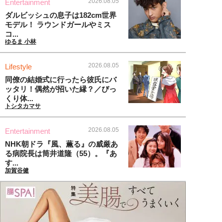
2026.08.05
Entertainment
ダルビッシュの息子は182cm世界
モデル！ ラウンドガールやミス
コ...
ゆるま 小林
2026.08.05
Lifestyle
同僚の結婚式に行ったら彼氏にバ
ッタリ！偶然が招いた縁？／びっ
くり体...
トシタカマサ
2026.08.05
Entertainment
NHK朝ドラ『風、薫る』の威厳あ
る病院長は筒井道隆（55）。『あ
す...
加賀谷健