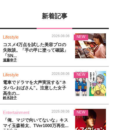
新着記事
2026.08.06
Lifestyle
NEW
コスメ4万点を試した美容プロの
失敗談。「手の甲に塗って確認」
「SN...
遠藤幸子
2026.08.06
Lifestyle
NEW
電車でドラマを大声実況する“ネ
タバレおばさん”。注意した女子
高生の...
鈴木詩子
2026.08.06
Entertainment
NEW
「俺、マジで向いてないな」キス
マイ玉森裕太、TVer1000万再生...
こじらぶ