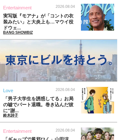
2026.08.04
Entertainment
実写版『モアナ』が「コントの衣
装みたい」と大炎上も…マウイ役
ドウェ...
BANG SHOWBIZ
2026.08.04
Love
「男子大学生を誘惑してる」お局
の嘘でパート退職。巻き込んだ彼
に“謝...
鈴木詩子
2026.08.04
Entertainment
「ギャップで風邪ひく」山田涼