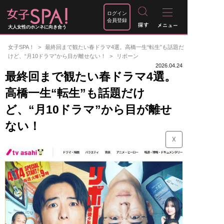
ログイン
会員登録
大人女性のホンネに向き合う
女子SPA！
最終回まで観たい春ドラマ4選。高橋一生“転生”も話題だ
けど、“月10ドラマ”から目が離せない！
リボーン
2026.04.24
最終回まで観たい春ドラマ4選。
高橋一生“転生”も話題だけ
ど、“月10ドラマ”から目が離せ
ない！
☓