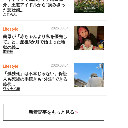
介、王道アイドルから“病みきっ
た悲壮感...
こじらぶ
2026.08.04
Lifestyle
義母が「赤ちゃんより私を優先し
て」と…産後6か月で始まった地
獄の義...
姫野桂
2026.08.04
Lifestyle
「孤独死」は不幸じゃない。保証
人も死後の手続きも“外注”できる
時代...
ワタナベ薫
新着記事をもっと見る