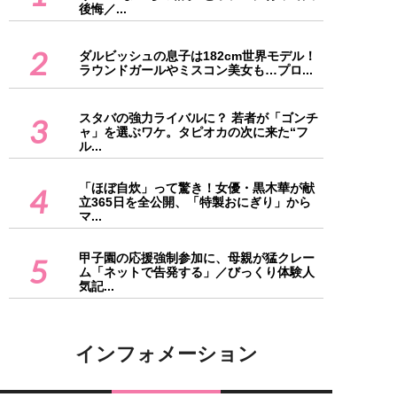
後悔／...
2
ダルビッシュの息子は182cm世界モデル！
ラウンドガールやミスコン美女も…プロ...
スタバの強力ライバルに？ 若者が「ゴンチ
3
ャ」を選ぶワケ。タピオカの次に来た“フ
ル...
「ほぼ自炊」って驚き！女優・黒木華が献
4
立365日を全公開、「特製おにぎり」から
マ...
甲子園の応援強制参加に、母親が猛クレー
5
ム「ネットで告発する」／びっくり体験人
気記...
インフォメーション