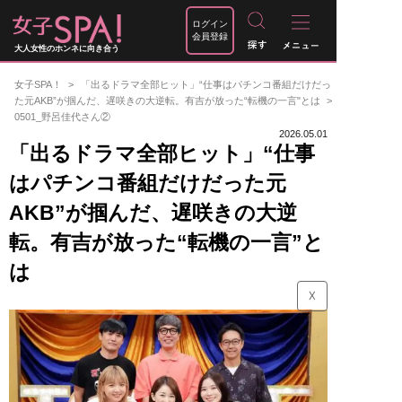
ログイン
会員登録
大人女性のホンネに向き合う
女子SPA！
「出るドラマ全部ヒット」“仕事はパチンコ番組だけだっ
た元AKB”が掴んだ、遅咲きの大逆転。有吉が放った“転機の一言"とは
0501_野呂佳代さん②
2026.05.01
「出るドラマ全部ヒット」“仕事
はパチンコ番組だけだった元
AKB”が掴んだ、遅咲きの大逆
転。有吉が放った“転機の一言”と
は
☓