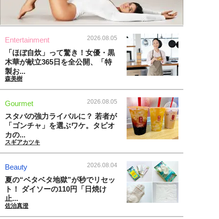
2026.08.05
Entertainment
「ほぼ自炊」って驚き！女優・黒
木華が献立365日を全公開、「特
製お...
森美樹
2026.08.05
Gourmet
スタバの強力ライバルに？ 若者が
「ゴンチャ」を選ぶワケ。タピオ
カの...
スギアカツキ
2026.08.04
Beauty
夏の“ベタベタ地獄”が秒でリセッ
ト！ ダイソーの110円「日焼け
止...
佐治真澄