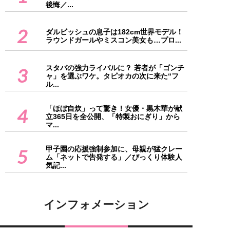
後悔／...
2
ダルビッシュの息子は182cm世界モデル！
ラウンドガールやミスコン美女も…プロ...
スタバの強力ライバルに？ 若者が「ゴンチ
3
ャ」を選ぶワケ。タピオカの次に来た“フ
ル...
「ほぼ自炊」って驚き！女優・黒木華が献
4
立365日を全公開、「特製おにぎり」から
マ...
甲子園の応援強制参加に、母親が猛クレー
5
ム「ネットで告発する」／びっくり体験人
気記...
インフォメーション