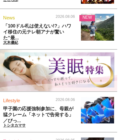
2026.08.06
News
NEW
「100ドル札は使えない!?」ハワ
イ移住の元テレ朝アナが驚い
た“最...
大木優紀
2026.08.06
Lifestyle
甲子園の応援強制参加に、母親が
猛クレーム「ネットで告発する」
／びっ...
トシタカマサ