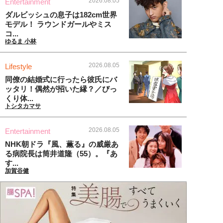
2026.08.05
Entertainment
ダルビッシュの息子は182cm世界
モデル！ ラウンドガールやミス
コ...
ゆるま 小林
2026.08.05
Lifestyle
同僚の結婚式に行ったら彼氏にバ
ッタリ！偶然が招いた縁？／びっ
くり体...
トシタカマサ
2026.08.05
Entertainment
NHK朝ドラ『風、薫る』の威厳あ
る病院長は筒井道隆（55）。『あ
す...
加賀谷健