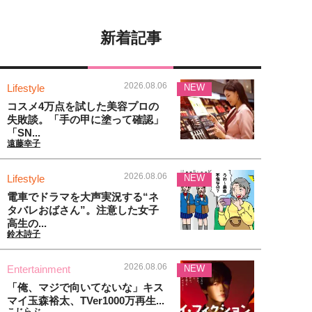
新着記事
2026.08.06
Lifestyle
NEW
コスメ4万点を試した美容プロの
失敗談。「手の甲に塗って確認」
「SN...
遠藤幸子
2026.08.06
Lifestyle
NEW
電車でドラマを大声実況する“ネ
タバレおばさん”。注意した女子
高生の...
鈴木詩子
2026.08.06
Entertainment
NEW
「俺、マジで向いてないな」キス
マイ玉森裕太、TVer1000万再生...
こじらぶ