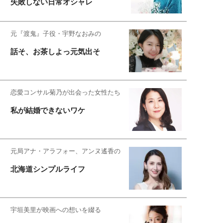
失敗しない日常オシャレ
元『渡鬼』子役・宇野なおみの
話そ、お茶しよっ元気出そ
恋愛コンサル菊乃が出会った女性たち
私が結婚できないワケ
元局アナ・アラフォー、アンヌ遙香の
北海道シンプルライフ
宇垣美里が映画への想いを綴る