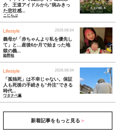
介、王道アイドルから“病みきっ
た悲壮感...
こじらぶ
2026.08.04
Lifestyle
義母が「赤ちゃんより私を優先し
て」と…産後6か月で始まった地
獄の義...
姫野桂
2026.08.04
Lifestyle
「孤独死」は不幸じゃない。保証
人も死後の手続きも“外注”できる
時代...
ワタナベ薫
新着記事をもっと見る