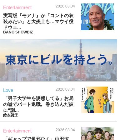
2026.08.04
Entertainment
実写版『モアナ』が「コントの衣
装みたい」と大炎上も…マウイ役
ドウェ...
BANG SHOWBIZ
2026.08.04
Love
「男子大学生を誘惑してる」お局
の嘘でパート退職。巻き込んだ彼
に“謝...
鈴木詩子
2026.08.04
Entertainment
「ギャップで風邪ひく」山田涼