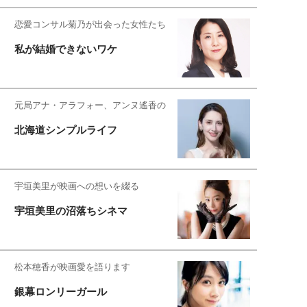
恋愛コンサル菊乃が出会った女性たち
私が結婚できないワケ
元局アナ・アラフォー、アンヌ遙香の
北海道シンプルライフ
宇垣美里が映画への想いを綴る
宇垣美里の沼落ちシネマ
松本穂香が映画愛を語ります
銀幕ロンリーガール