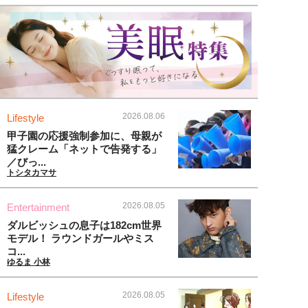
2026.08.06
Lifestyle
甲子園の応援強制参加に、母親が
猛クレーム「ネットで告発する」
／びっ...
トシタカマサ
2026.08.05
Entertainment
ダルビッシュの息子は182cm世界
モデル！ ラウンドガールやミス
コ...
ゆるま 小林
2026.08.05
Lifestyle