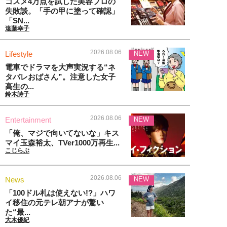
コスメ4万点を試した美容プロの
失敗談。「手の甲に塗って確認」
「SN...
遠藤幸子
2026.08.06
Lifestyle
NEW
電車でドラマを大声実況する“ネ
タバレおばさん”。注意した女子
高生の...
鈴木詩子
2026.08.06
Entertainment
NEW
「俺、マジで向いてないな」キス
マイ玉森裕太、TVer1000万再生...
こじらぶ
2026.08.06
News
NEW
「100ドル札は使えない!?」ハワ
イ移住の元テレ朝アナが驚い
た“最...
大木優紀