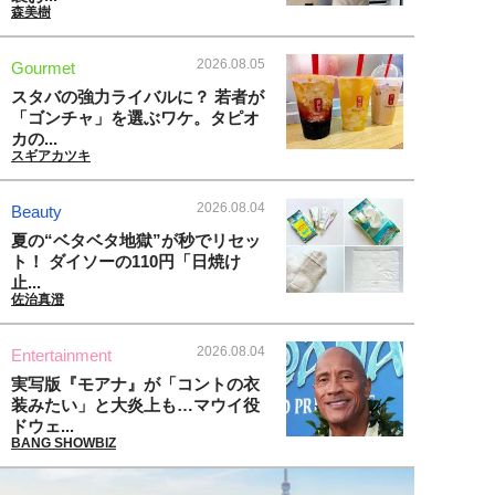
森美樹
2026.08.05
Gourmet
スタバの強力ライバルに？ 若者が
「ゴンチャ」を選ぶワケ。タピオ
カの...
スギアカツキ
2026.08.04
Beauty
夏の“ベタベタ地獄”が秒でリセッ
ト！ ダイソーの110円「日焼け
止...
佐治真澄
2026.08.04
Entertainment
実写版『モアナ』が「コントの衣
装みたい」と大炎上も…マウイ役
ドウェ...
BANG SHOWBIZ