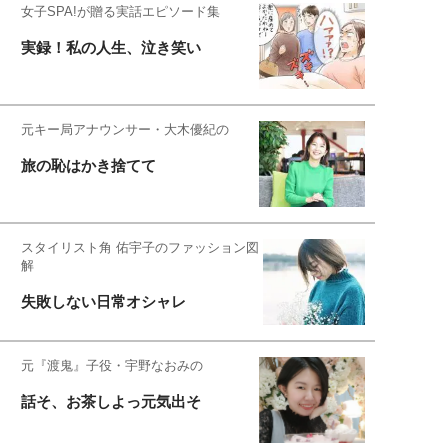
女子SPA!が贈る実話エピソード集
実録！私の人生、泣き笑い
元キー局アナウンサー・大木優紀の
旅の恥はかき捨てて
スタイリスト角 佑宇子のファッション図
解
失敗しない日常オシャレ
元『渡鬼』子役・宇野なおみの
話そ、お茶しよっ元気出そ