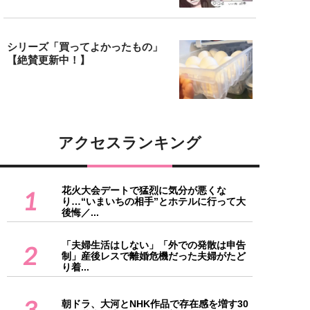
シリーズ「買ってよかったもの」
【絶賛更新中！】
アクセスランキング
花火大会デートで猛烈に気分が悪くな
1
り…“いまいちの相手”とホテルに行って大
後悔／...
「夫婦生活はしない」「外での発散は申告
2
制」産後レスで離婚危機だった夫婦がたど
り着...
3
朝ドラ、大河とNHK作品で存在感を増す30