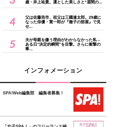
歳・井上祐貴。凛とした美しさと“眉間の...
父は佐藤浩市、祖父は三國連太郎。29歳に
4
なった俳優・寛一郎が『徹子の部屋』で見
せ...
夫が母親を嫌う理由がわからなかった私→
5
ある日“決定的瞬間”を目撃。さらに衝撃の
事...
インフォメーション
SPA!Web編集部 編集者募集！
「女子SPA！」のフリーランス編