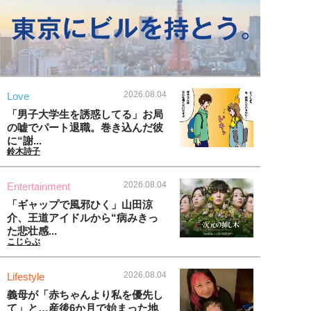
2026.08.04
Love
「男子大学生を誘惑してる」お局
の嘘でパート退職。巻き込んだ彼
に“謝...
鈴木詩子
2026.08.04
Entertainment
「ギャップで風邪ひく」山田涼
介、王道アイドルから“病みきっ
た悲壮感...
こじらぶ
2026.08.04
Lifestyle
義母が「赤ちゃんより私を優先し
て」と…産後6か月で始まった地