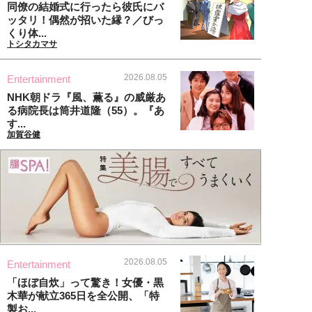
同僚の結婚式に行ったら彼氏にバ
ッタリ！偶然が招いた縁？／びっ
くり体...
トシタカマサ
2026.08.05
Entertainment
NHK朝ドラ『風、薫る』の威厳あ
る病院長は筒井道隆（55）。『あ
す...
加賀谷健
2026.08.05
Entertainment
「ほぼ自炊」って驚き！女優・黒
木華が献立365日を全公開、「特
製お...