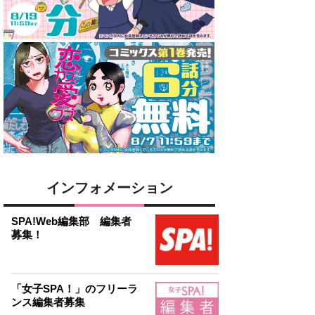
インフォメーション
SPA!Web編集部 編集者
募集！
「女子SPA！」のフリーラ
ンス編集者募集