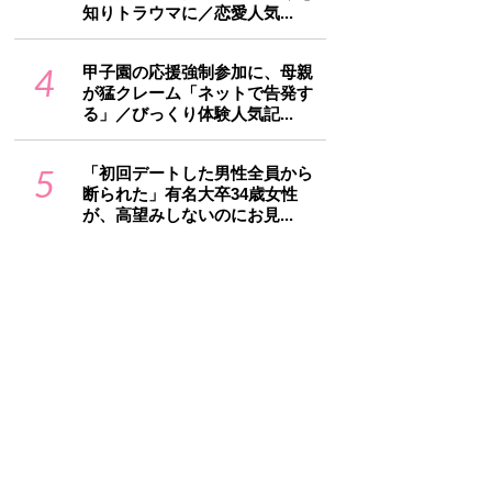
知りトラウマに／恋愛人気...
4
甲子園の応援強制参加に、母親
が猛クレーム「ネットで告発す
る」／びっくり体験人気記...
5
「初回デートした男性全員から
断られた」有名大卒34歳女性
が、高望みしないのにお見...