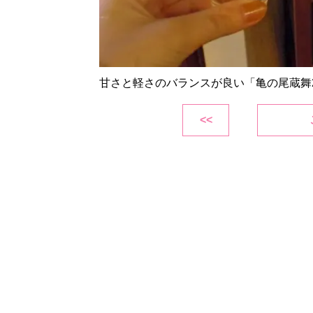
甘さと軽さのバランスが良い「亀の尾蔵舞2
<<