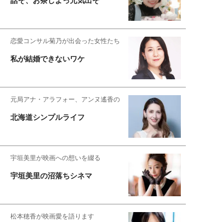
話そ、お茶しよっ元気出そ
恋愛コンサル菊乃が出会った女性たち
私が結婚できないワケ
元局アナ・アラフォー、アンヌ遙香の
北海道シンプルライフ
宇垣美里が映画への想いを綴る
宇垣美里の沼落ちシネマ
松本穂香が映画愛を語ります