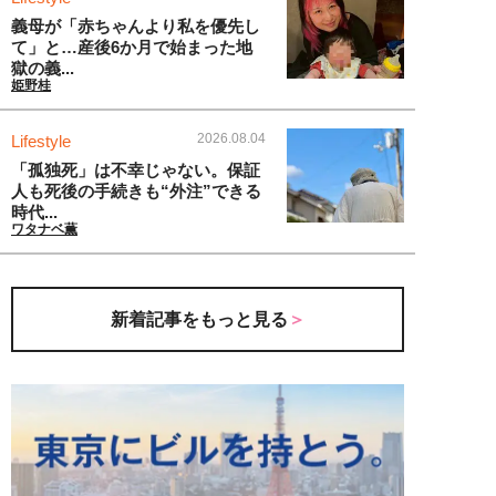
義母が「赤ちゃんより私を優先し
て」と…産後6か月で始まった地
獄の義...
姫野桂
2026.08.04
Lifestyle
「孤独死」は不幸じゃない。保証
人も死後の手続きも“外注”できる
時代...
ワタナベ薫
新着記事をもっと見る