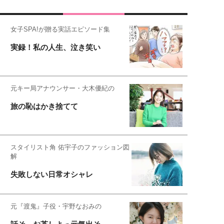
女子SPA!が贈る実話エピソード集
実録！私の人生、泣き笑い
元キー局アナウンサー・大木優紀の
旅の恥はかき捨てて
スタイリスト角 佑宇子のファッション図
解
失敗しない日常オシャレ
元『渡鬼』子役・宇野なおみの