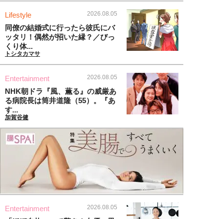
2026.08.05
Lifestyle
同僚の結婚式に行ったら彼氏にバ
ッタリ！偶然が招いた縁？／びっ
くり体...
トシタカマサ
2026.08.05
Entertainment
NHK朝ドラ『風、薫る』の威厳あ
る病院長は筒井道隆（55）。『あ
す...
加賀谷健
2026.08.05
Entertainment