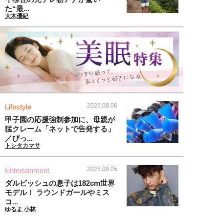
た“最...
大木優紀
2026.08.06
Lifestyle
甲子園の応援強制参加に、母親が
猛クレーム「ネットで告発する」
／びっ...
トシタカマサ
2026.08.05
Entertainment
ダルビッシュの息子は182cm世界
モデル！ ラウンドガールやミス
コ...
ゆるま 小林