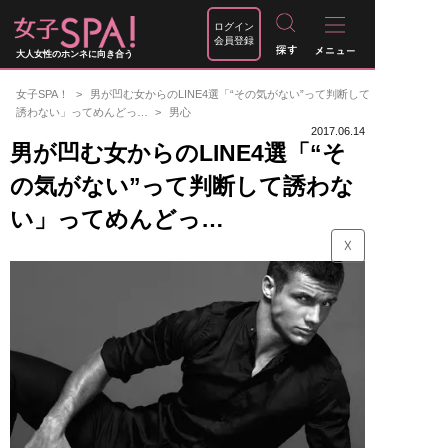
ログイン
会員登録
大人女性のホンネに向き合う
女子SPA！
男が凹む女からのLINE4選「“その気がない”って判断して
誘わない」ってめんどっ…
男心
2017.06.14
男が凹む女からのLINE4選「“そ
の気がない”って判断して誘わな
い」ってめんどっ…
☓