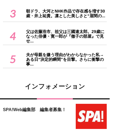
3
朝ドラ、大河とNHK作品で存在感を増す30
歳・井上祐貴。凛とした美しさと“眉間の...
父は佐藤浩市、祖父は三國連太郎。29歳に
4
なった俳優・寛一郎が『徹子の部屋』で見
せ...
夫が母親を嫌う理由がわからなかった私→
5
ある日“決定的瞬間”を目撃。さらに衝撃の
事...
インフォメーション
SPA!Web編集部 編集者募集！