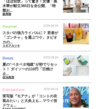
「ほぼ自炊」って驚き！女優・黒
木華が献立365日を全公開、「特
製お...
森美樹
2026.08.05
Gourmet
スタバの強力ライバルに？ 若者が
「ゴンチャ」を選ぶワケ。タピオ
カの...
スギアカツキ
2026.08.04
Beauty
夏の“ベタベタ地獄”が秒でリセッ
ト！ ダイソーの110円「日焼け
止...
佐治真澄
2026.08.04
Entertainment
実写版『モアナ』が「コントの衣
装みたい」と大炎上も…マウイ役
ドウェ...
BANG SHOWBIZ