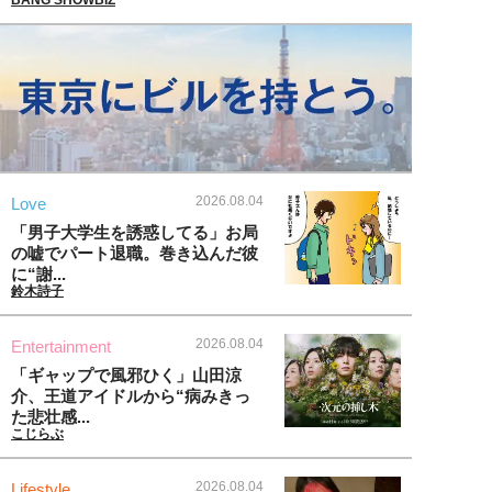
2026.08.04
Love
「男子大学生を誘惑してる」お局
の嘘でパート退職。巻き込んだ彼
に“謝...
鈴木詩子
2026.08.04
Entertainment
「ギャップで風邪ひく」山田涼
介、王道アイドルから“病みきっ
た悲壮感...
こじらぶ
2026.08.04
Lifestyle