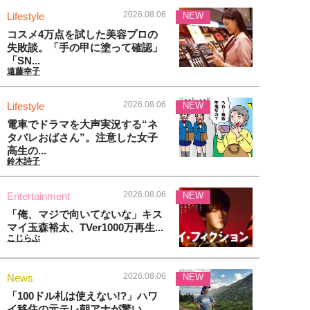
2026.08.06
Lifestyle
NEW
コスメ4万点を試した美容プロの
失敗談。「手の甲に塗って確認」
「SN...
遠藤幸子
2026.08.06
Lifestyle
NEW
電車でドラマを大声実況する“ネ
タバレおばさん”。注意した女子
高生の...
鈴木詩子
2026.08.06
Entertainment
NEW
「俺、マジで向いてないな」キス
マイ玉森裕太、TVer1000万再生...
こじらぶ
2026.08.06
News
NEW
「100ドル札は使えない!?」ハワ
イ移住の元テレ朝アナが驚い