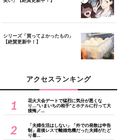
笑い」【絶賛更新中！】
シリーズ「買ってよかったもの」
【絶賛更新中！】
アクセスランキング
花火大会デートで猛烈に気分が悪くな
1
り…“いまいちの相手”とホテルに行って大
後悔／...
「夫婦生活はしない」「外での発散は申告
2
制」産後レスで離婚危機だった夫婦がたど
り着...