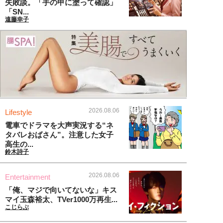
失敗談。「手の甲に塗って確認」
「SN...
遠藤幸子
2026.08.06
Lifestyle
電車でドラマを大声実況する“ネ
タバレおばさん”。注意した女子
高生の...
鈴木詩子
2026.08.06
Entertainment
「俺、マジで向いてないな」キス
マイ玉森裕太、TVer1000万再生...
こじらぶ