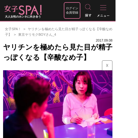
ログイン
会員登録
大人女性のホンネに向き合う
女子SPA！
ヤリチンを極めたら見た目が精子っぽくなる【辛酸なめ
子】
東京ヤリモクBOYさん_4
2017.09.08
ヤリチンを極めたら見た目が精子
っぽくなる【辛酸なめ子】
☓