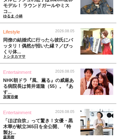
モデル！ ラウンドガールやミス
コ...
ゆるま 小林
2026.08.05
Lifestyle
同僚の結婚式に行ったら彼氏にバ
ッタリ！偶然が招いた縁？／びっ
くり体...
トシタカマサ
2026.08.05
Entertainment
NHK朝ドラ『風、薫る』の威厳あ
る病院長は筒井道隆（55）。『あ
す...
加賀谷健
2026.08.05
Entertainment
「ほぼ自炊」って驚き！女優・黒
木華が献立365日を全公開、「特
製お...
森美樹