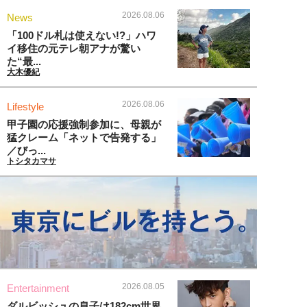
2026.08.06
News
「100ドル札は使えない!?」ハワ
イ移住の元テレ朝アナが驚い
た“最...
大木優紀
2026.08.06
Lifestyle
甲子園の応援強制参加に、母親が
猛クレーム「ネットで告発する」
／びっ...
トシタカマサ
2026.08.05
Entertainment
ダルビッシュの息子は182cm世界