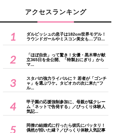
アクセスランキング
1
ダルビッシュの息子は182cm世界モデル！
ラウンドガールやミスコン美女も…プロ...
「ほぼ自炊」って驚き！女優・黒木華が献
2
立365日を全公開、「特製おにぎり」から
マ...
スタバの強力ライバルに？ 若者が「ゴンチ
3
ャ」を選ぶワケ。タピオカの次に来た“フ
ル...
甲子園の応援強制参加に、母親が猛クレー
4
ム「ネットで告発する」／びっくり体験人
気記...
同僚の結婚式に行ったら彼氏にバッタリ！
5
偶然が招いた縁？／びっくり体験人気記事