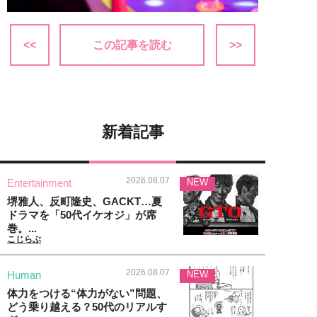
<<
この記事を読む
>>
新着記事
2026.08.07
Entertainment
NEW
堺雅人、反町隆史、GACKT…夏
ドラマを「50代イケオジ」が席
巻。...
こじらぶ
2026.08.07
Human
NEW
体力をつける“体力がない”問題、
どう乗り越える？50代のリアルす