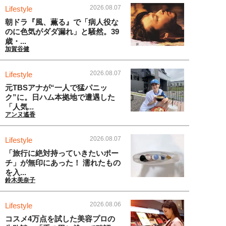
2026.08.07
Lifestyle
朝ドラ『風、薫る』で「病人役な
のに色気がダダ漏れ」と騒然。39
歳・...
加賀谷健
2026.08.07
Lifestyle
元TBSアナが“一人で猛パニッ
ク”に。日ハム本拠地で遭遇した
「人気...
アンヌ遙香
2026.08.07
Lifestyle
「旅行に絶対持っていきたいポー
チ」が無印にあった！ 濡れたもの
を入...
鈴木美奈子
2026.08.06
Lifestyle
コスメ4万点を試した美容プロの