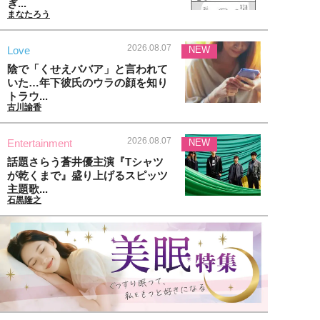
ぎ...
まなたろう
2026.08.07
Love
NEW
陰で「くせえババア」と言われて
いた…年下彼氏のウラの顔を知り
トラウ...
古川諭香
2026.08.07
Entertainment
NEW
話題さらう蒼井優主演『Tシャツ
が乾くまで』盛り上げるスピッツ
主題歌...
石黒隆之