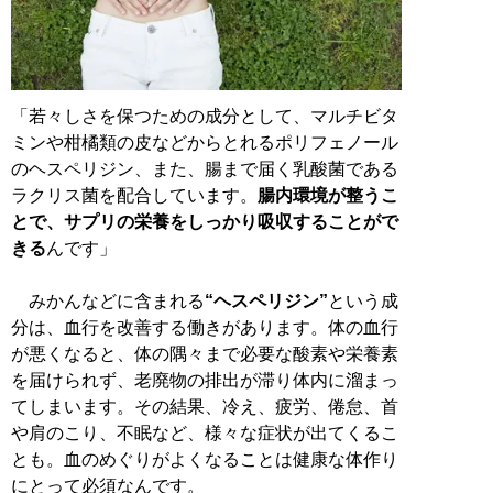
「若々しさを保つための成分として、マルチビタ
ミンや柑橘類の皮などからとれるポリフェノール
のヘスペリジン、また、腸まで届く乳酸菌である
ラクリス菌を配合しています。
腸内環境が整うこ
とで、サプリの栄養をしっかり吸収することがで
きる
んです」
みかんなどに含まれる
“ヘスペリジン”
という成
分は、血行を改善する働きがあります。体の血行
が悪くなると、体の隅々まで必要な酸素や栄養素
を届けられず、老廃物の排出が滞り体内に溜まっ
てしまいます。その結果、冷え、疲労、倦怠、首
や肩のこり、不眠など、様々な症状が出てくるこ
とも。血のめぐりがよくなることは健康な体作り
にとって必須なんです。