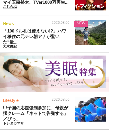
マイ玉森裕太、TVer1000万再生...
こじらぶ
2026.08.06
News
NEW
「100ドル札は使えない!?」ハワ
イ移住の元テレ朝アナが驚い
た“最...
大木優紀
2026.08.06
Lifestyle
甲子園の応援強制参加に、母親が
猛クレーム「ネットで告発する」
／びっ...
トシタカマサ