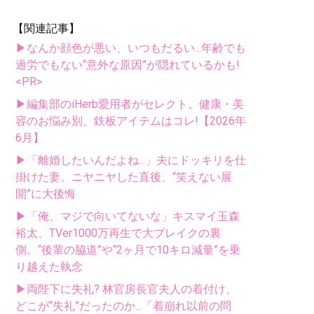
【関連記事】
▶なんか顔色が悪い、いつもだるい...年齢でも
過労でもない“意外な原因”が隠れているかも!
<PR>
▶編集部のiHerb愛用者がセレクト。健康・美
容のお悩み別、鉄板アイテムはコレ!【2026年
6月】
▶「離婚したいんだよね...」夫にドッキリを仕
掛けた妻。ニヤニヤした直後、“笑えない展
開”に大後悔
▶「俺、マジで向いてないな」キスマイ玉森
裕太、TVer1000万再生で大ブレイクの裏
側。“後輩の脇道”や“2ヶ月で10キロ減量”を乗
り越えた執念
▶両陛下に失礼? 林官房長官夫人の着付け、
どこが“失礼”だったのか...「着崩れ以前の問