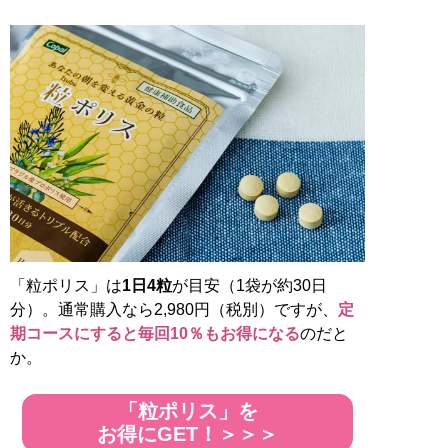
「粒ポリス」は
1日4粒
が目安（1袋が約30日
分）。通常購入なら2,980円（税別）ですが、
定
期コースにすると毎回10％もお得になる
のだと
か。
「粒ポリス」を
お得にGET！＞＞＞