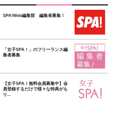
SPA!Web編集部 編集者募集！
「女子SPA！」のフリーランス編
集者募集
【女子SPA！無料会員募集中】会
員登録するだけで様々な特典がも
り...
貴社の美容アイテム＆サービスを
取材します！「大人の美活」タイ
アッ...