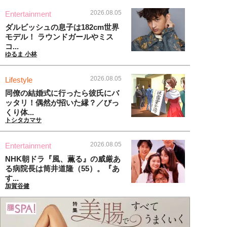
2026.08.05
Entertainment
ダルビッシュの息子は182cm世界
モデル！ ラウンドガールやミス
コ...
ゆるま 小林
2026.08.05
Lifestyle
同僚の結婚式に行ったら彼氏にバ
ッタリ！偶然が招いた縁？／びっ
くり体...
トシタカマサ
2026.08.05
Entertainment
NHK朝ドラ『風、薫る』の威厳あ
る病院長は筒井道隆（55）。『あ
す...
加賀谷健