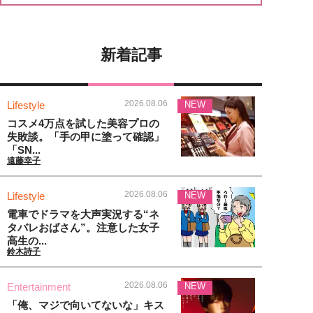
新着記事
2026.08.06
Lifestyle
NEW
コスメ4万点を試した美容プロの
失敗談。「手の甲に塗って確認」
「SN...
遠藤幸子
2026.08.06
Lifestyle
NEW
電車でドラマを大声実況する“ネ
タバレおばさん”。注意した女子
高生の...
鈴木詩子
2026.08.06
Entertainment
NEW
「俺、マジで向いてないな」キス