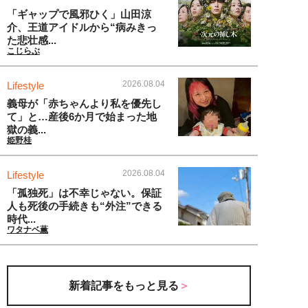
「ギャップで風邪ひく」山田涼
介、王道アイドルから“病みきっ
た悲壮感...
こじらぶ
2026.08.04
Lifestyle
義母が「赤ちゃんより私を優先し
て」と…産後6か月で始まった地
獄の義...
姫野桂
2026.08.04
Lifestyle
「孤独死」は不幸じゃない。保証
人も死後の手続きも“外注”できる
時代...
ワタナベ薫
新着記事をもっと見る