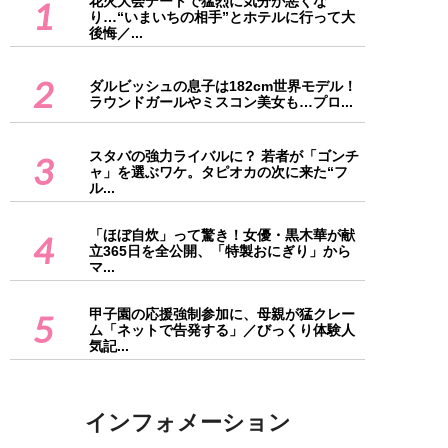
花火大会デートで猛烈に気分が悪くな
1
り…“いまいちの相手”とホテルに行って大
後悔／...
2
ダルビッシュの息子は182cm世界モデル！
ラウンドガールやミスコン美女も…プロ...
スタバの強力ライバルに？ 若者が「ゴンチ
3
ャ」を選ぶワケ。タピオカの次に来た“フ
ル...
「ほぼ自炊」って驚き！女優・黒木華が献
4
立365日を全公開、「特製おにぎり」から
マ...
甲子園の応援強制参加に、母親が猛クレー
5
ム「ネットで告発する」／びっくり体験人
気記...
インフォメーション