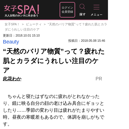
ログイン
会員登録
大人女性のホンネに向き合う
女子SPA！
ビューティ
“天然のバリア物質”って？疲れた肌とカラ
ダにうれしい注目のケア
更新日：2018.10.01 15:10
Beauty
投稿日：2018.05.08 15:46
“天然のバリア物質”って？疲れた
肌とカラダにうれしい注目のケ
ア
PR
此花わか
ちゃんと寝たはずなのに疲れがとれなかった
り、鏡に映る自分の顔の老け込み具合にギョッと
したり……季節の変わり目は疲れがたまりやすい
時。昼夜の寒暖差もあるので、体調を崩しがちで
す。