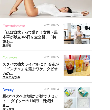
2026.08.05
Entertainment
「ほぼ自炊」って驚き！女優・黒
木華が献立365日を全公開、「特
製お...
森美樹
2026.08.05
Gourmet
スタバの強力ライバルに？ 若者が
「ゴンチャ」を選ぶワケ。タピオ
カの...
スギアカツキ
2026.08.04
Beauty
夏の“ベタベタ地獄”が秒でリセッ
ト！ ダイソーの110円「日焼け
止...
佐治真澄