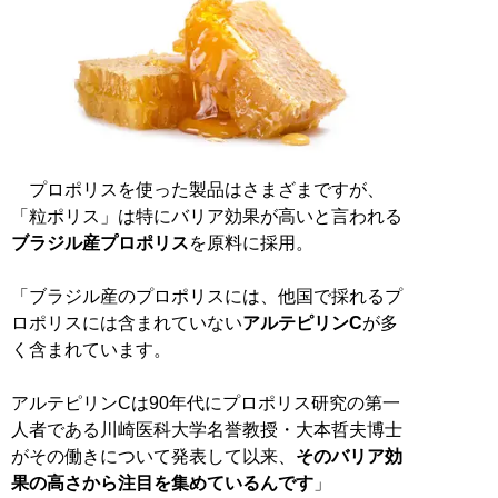
プロポリスを使った製品はさまざまですが、
「粒ポリス」は特にバリア効果が高いと言われる
ブラジル産プロポリス
を原料に採用。
「ブラジル産のプロポリスには、他国で採れるプ
ロポリスには含まれていない
アルテピリンC
が多
く含まれています。
アルテピリンCは90年代にプロポリス研究の第一
人者である川崎医科大学名誉教授・大本哲夫博士
がその働きについて発表して以来、
そのバリア効
果の高さから注目を集めているんです
」