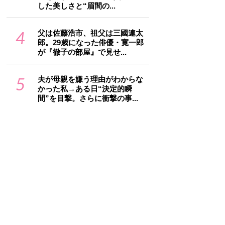
した美しさと“眉間の...
4
父は佐藤浩市、祖父は三國連太
郎。29歳になった俳優・寛一郎
が『徹子の部屋』で見せ...
5
夫が母親を嫌う理由がわからな
かった私→ある日“決定的瞬
間”を目撃。さらに衝撃の事...