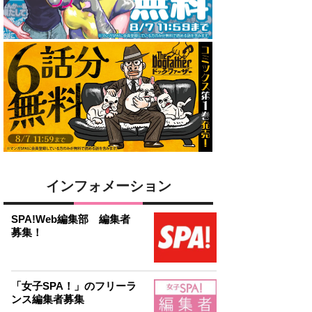
インフォメーション
SPA!Web編集部 編集者
募集！
「女子SPA！」のフリーラ
ンス編集者募集