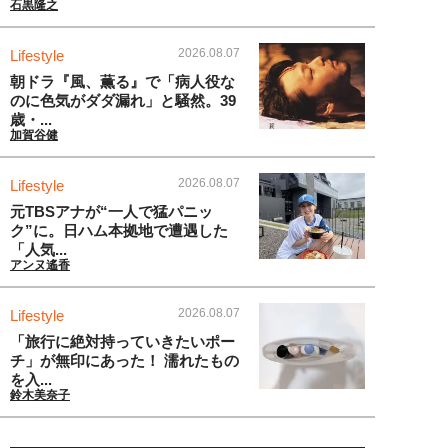
石黒隆之
2026.08.07
Lifestyle
朝ドラ『風、薫る』で「病人役な
のに色気がダダ漏れ」と騒然。39
歳・...
加賀谷健
2026.08.07
Lifestyle
元TBSアナが“一人で猛パニッ
ク”に。日ハム本拠地で遭遇した
「人気...
アンヌ遙香
2026.08.07
Lifestyle
「旅行に絶対持っていきたいポー
チ」が無印にあった！ 濡れたもの
を入...
鈴木美奈子