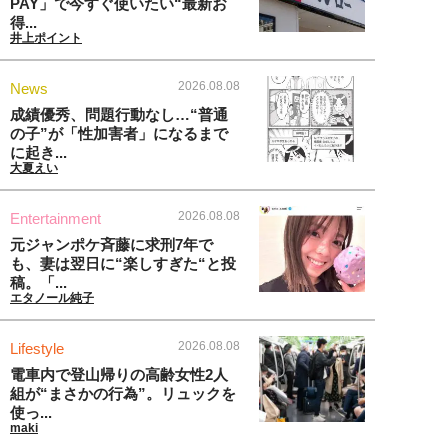
PAY」で今すぐ使いたい“最新お
得...
井上ポイント
2026.08.08
News
成績優秀、問題行動なし…“普通
の子”が「性加害者」になるまで
に起き...
大夏えい
2026.08.08
Entertainment
元ジャンポケ斉藤に求刑7年で
も、妻は翌日に“楽しすぎた“と投
稿。「...
エタノール純子
2026.08.08
Lifestyle
電車内で登山帰りの高齢女性2人
組が“まさかの行為”。リュックを
使っ...
maki