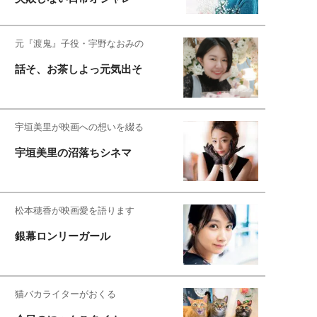
元『渡鬼』子役・宇野なおみの
話そ、お茶しよっ元気出そ
宇垣美里が映画への想いを綴る
宇垣美里の沼落ちシネマ
松本穂香が映画愛を語ります
銀幕ロンリーガール
猫バカライターがおくる