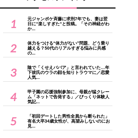
元ジャンポケ斉藤に求刑7年でも、妻は翌
1
日に“楽しすぎた“と投稿。「その神経がわ
か...
体力をつける“体力がない”問題、どう乗り
2
越える？50代のリアルすぎる悩みに共感
の...
陰で「くせえババア」と言われていた…年
3
下彼氏のウラの顔を知りトラウマに／恋愛
人気...
甲子園の応援強制参加に、母親が猛クレー
4
ム「ネットで告発する」／びっくり体験人
気記...
「初回デートした男性全員から断られた」
5
有名大卒34歳女性が、高望みしないのにお
見...