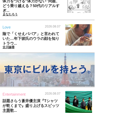
体力をつける“体力がない”問題、
どう乗り越える？50代のリアルす
ぎ...
まなたろう
2026.08.07
Love
陰で「くせえババア」と言われて
いた…年下彼氏のウラの顔を知り
トラウ...
古川諭香
2026.08.07
Entertainment
話題さらう蒼井優主演『Tシャツ
が乾くまで』盛り上げるスピッツ
主題歌...