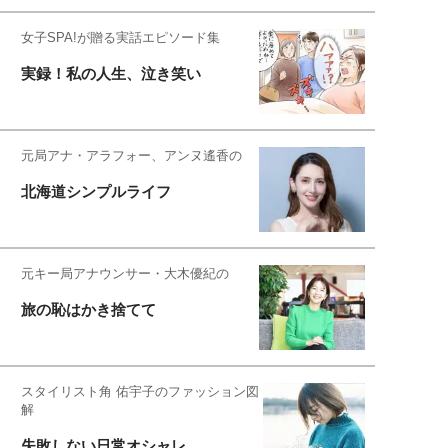
女子SPA!が贈る実話エピソード集
実録！私の人生、泣き笑い
元局アナ・アラフォー、アンヌ遙香の
北海道シンプルライフ
元キー局アナウンサー・大木優紀の
旅の恥はかき捨てて
スタイリスト角 佑宇子のファッション図
解
失敗しない日常オシャレ