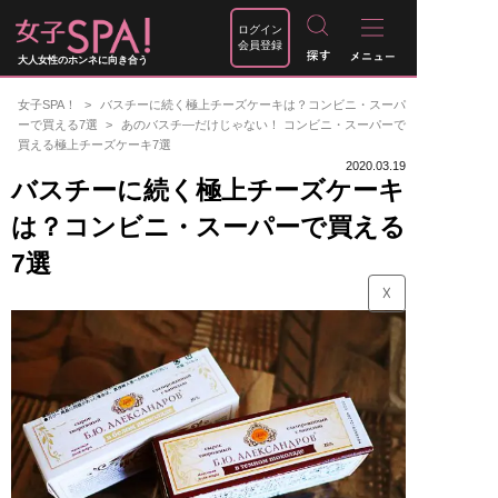
ログイン
会員登録
大人女性のホンネに向き合う
女子SPA！
バスチーに続く極上チーズケーキは？コンビニ・スーパ
ーで買える7選
あのバスチ―だけじゃない！ コンビニ・スーパーで
買える極上チーズケーキ7選
2020.03.19
バスチーに続く極上チーズケーキ
は？コンビニ・スーパーで買える
7選
☓