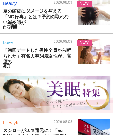
2026.08.09
Beauty
NEW
夏の頭皮にダメージを与える
「NG行為」とは？予約の取れな
い鍼灸師が...
白石明世
2026.08.08
Love
NEW
「初回デートした男性全員から断
られた」有名大卒34歳女性が、高
望み...
菊乃
2026.08.08
Lifestyle
スシローが10％還元に！「au