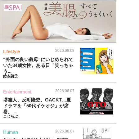
2026.08.08
Lifestyle
“外面の良い義母”にいじめられて
いた34歳女性。ある日「笑っちゃ
う...
鈴木詩子
2026.08.07
Entertainment
堺雅人、反町隆史、GACKT…夏
ドラマを「50代イケオジ」が席
巻。...
こじらぶ
2026.08.07
Human