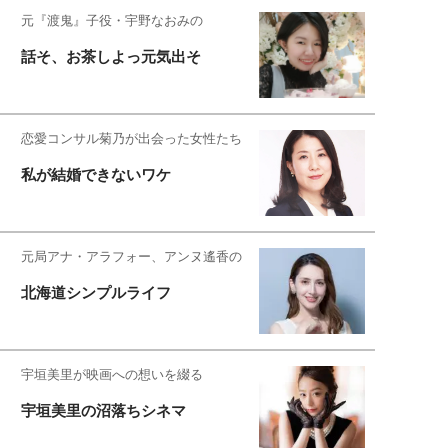
元『渡鬼』子役・宇野なおみの
話そ、お茶しよっ元気出そ
恋愛コンサル菊乃が出会った女性たち
私が結婚できないワケ
元局アナ・アラフォー、アンヌ遙香の
北海道シンプルライフ
宇垣美里が映画への想いを綴る
宇垣美里の沼落ちシネマ