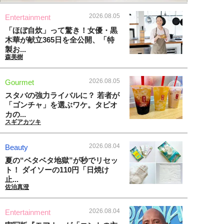
2026.08.05
Entertainment
「ほぼ自炊」って驚き！女優・黒
木華が献立365日を全公開、「特
製お...
森美樹
2026.08.05
Gourmet
スタバの強力ライバルに？ 若者が
「ゴンチャ」を選ぶワケ。タピオ
カの...
スギアカツキ
2026.08.04
Beauty
夏の“ベタベタ地獄”が秒でリセッ
ト！ ダイソーの110円「日焼け
止...
佐治真澄
2026.08.04
Entertainment