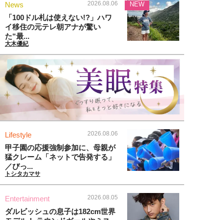
2026.08.06
News
NEW
「100ドル札は使えない!?」ハワ
イ移住の元テレ朝アナが驚い
た“最...
大木優紀
2026.08.06
Lifestyle
甲子園の応援強制参加に、母親が
猛クレーム「ネットで告発する」
／びっ...
トシタカマサ
2026.08.05
Entertainment
ダルビッシュの息子は182cm世界