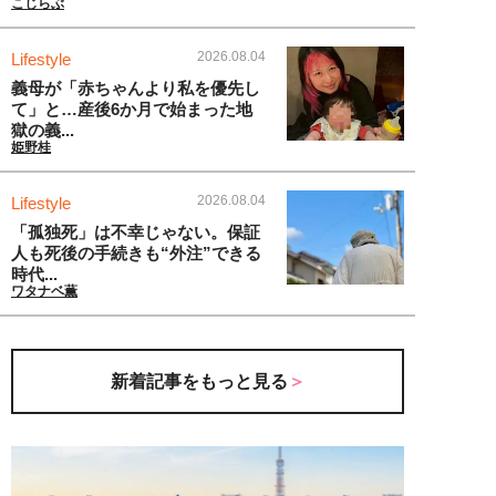
こじらぶ
2026.08.04
Lifestyle
義母が「赤ちゃんより私を優先し
て」と…産後6か月で始まった地
獄の義...
姫野桂
2026.08.04
Lifestyle
「孤独死」は不幸じゃない。保証
人も死後の手続きも“外注”できる
時代...
ワタナベ薫
新着記事をもっと見る