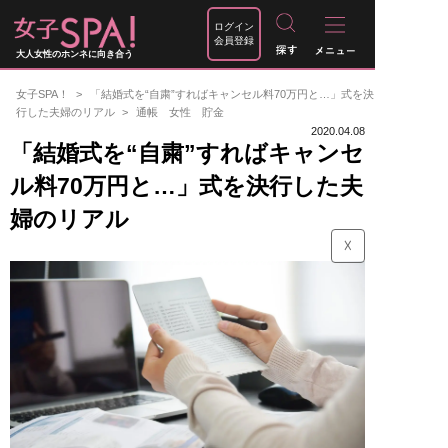
ログイン
会員登録
大人女性のホンネに向き合う
女子SPA！
「結婚式を“自粛”すればキャンセル料70万円と…」式を決
行した夫婦のリアル
通帳 女性 貯金
2020.04.08
「結婚式を“自粛”すればキャンセ
ル料70万円と…」式を決行した夫
婦のリアル
☓