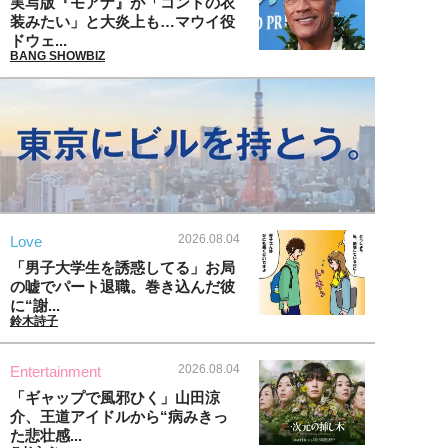
実写版『モアナ』が「コントの衣
装みたい」と大炎上も…マウイ役
ドウェ...
BANG SHOWBIZ
2026.08.04
Love
「男子大学生を誘惑してる」お局
の嘘でパート退職。巻き込んだ彼
に“謝...
鈴木詩子
2026.08.04
Entertainment
「ギャップで風邪ひく」山田涼
介、王道アイドルから“病みきっ
た悲壮感...