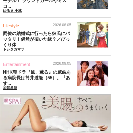
モデル！ ラウンドガールやミス
コ...
ゆるま 小林
2026.08.05
Lifestyle
同僚の結婚式に行ったら彼氏にバ
ッタリ！偶然が招いた縁？／びっ
くり体...
トシタカマサ
2026.08.05
Entertainment
NHK朝ドラ『風、薫る』の威厳あ
る病院長は筒井道隆（55）。『あ
す...
加賀谷健