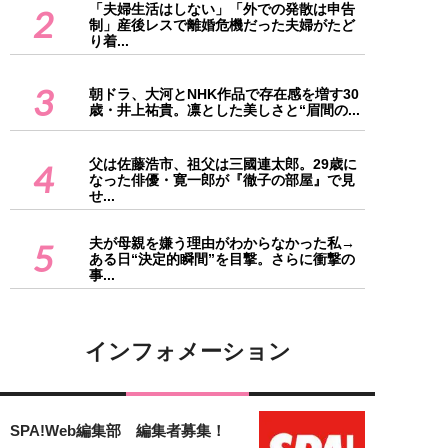
「夫婦生活はしない」「外での発散は申告
2
制」産後レスで離婚危機だった夫婦がたど
り着...
3
朝ドラ、大河とNHK作品で存在感を増す30
歳・井上祐貴。凛とした美しさと“眉間の...
父は佐藤浩市、祖父は三國連太郎。29歳に
4
なった俳優・寛一郎が『徹子の部屋』で見
せ...
夫が母親を嫌う理由がわからなかった私→
5
ある日“決定的瞬間”を目撃。さらに衝撃の
事...
インフォメーション
SPA!Web編集部 編集者募集！