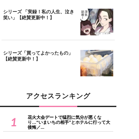
シリーズ 「実録！私の人生、泣き
笑い」【絶賛更新中！】
シリーズ「買ってよかったもの」
【絶賛更新中！】
アクセスランキング
花火大会デートで猛烈に気分が悪くな
1
り…“いまいちの相手”とホテルに行って大
後悔／...