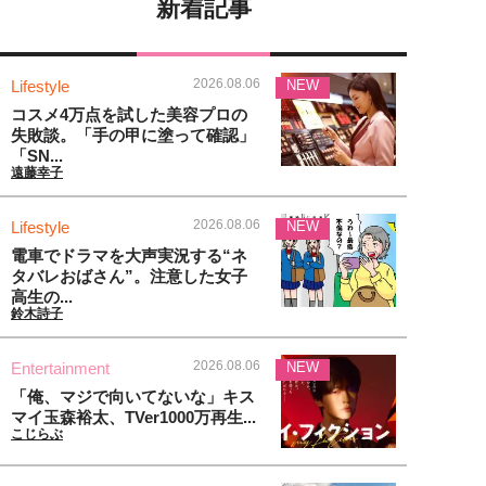
新着記事
2026.08.06
Lifestyle
NEW
コスメ4万点を試した美容プロの
失敗談。「手の甲に塗って確認」
「SN...
遠藤幸子
2026.08.06
Lifestyle
NEW
電車でドラマを大声実況する“ネ
タバレおばさん”。注意した女子
高生の...
鈴木詩子
2026.08.06
Entertainment
NEW
「俺、マジで向いてないな」キス
マイ玉森裕太、TVer1000万再生...
こじらぶ