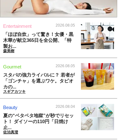
2026.08.05
Entertainment
「ほぼ自炊」って驚き！女優・黒
木華が献立365日を全公開、「特
製お...
森美樹
2026.08.05
Gourmet
スタバの強力ライバルに？ 若者が
「ゴンチャ」を選ぶワケ。タピオ
カの...
スギアカツキ
2026.08.04
Beauty
夏の“ベタベタ地獄”が秒でリセッ
ト！ ダイソーの110円「日焼け
止...
佐治真澄