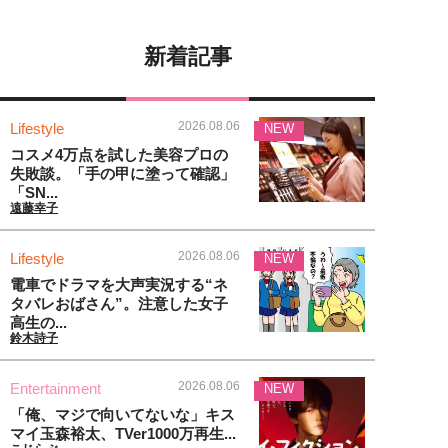
新着記事
2026.08.06
Lifestyle
NEW
コスメ4万点を試した美容プロの
失敗談。「手の甲に塗って確認」
「SN...
遠藤幸子
2026.08.06
Lifestyle
NEW
電車でドラマを大声実況する“ネ
タバレおばさん”。注意した女子
高生の...
鈴木詩子
2026.08.06
Entertainment
NEW
「俺、マジで向いてないな」キス
マイ玉森裕太、TVer1000万再生...