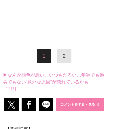
1
2
▶なんか顔色が悪い、いつもだるい…年齢でも過
労でもない“意外な原因”が隠れているかも！
［PR］
コメントをする・見る