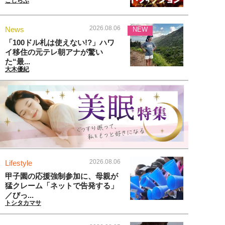
こじらぶ
2026.08.06
News
NEW
「100ドル札は使えない!?」ハワ
イ移住の元テレ朝アナが驚い
た“最...
大木優紀
2026.08.06
Lifestyle
甲子園の応援強制参加に、母親が
猛クレーム「ネットで告発する」
／びっ...
トシタカマサ