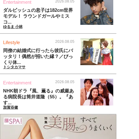
2026.08.05
Entertainment
ダルビッシュの息子は182cm世界
モデル！ ラウンドガールやミス
コ...
ゆるま 小林
2026.08.05
Lifestyle
同僚の結婚式に行ったら彼氏にバ
ッタリ！偶然が招いた縁？／びっ
くり体...
トシタカマサ
2026.08.05
Entertainment
NHK朝ドラ『風、薫る』の威厳あ
る病院長は筒井道隆（55）。『あ
す...
加賀谷健