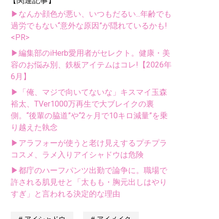
【関連記事】
▶なんか顔色が悪い、いつもだるい...年齢でも
過労でもない“意外な原因”が隠れているかも!
<PR>
▶編集部のiHerb愛用者がセレクト。健康・美
容のお悩み別、鉄板アイテムはコレ!【2026年
6月】
▶「俺、マジで向いてないな」キスマイ玉森
裕太、TVer1000万再生で大ブレイクの裏
側。“後輩の脇道”や“2ヶ月で10キロ減量”を乗
り越えた執念
▶アラフォーが使うと老け見えするプチプラ
コスメ、ラメ入りアイシャドウは危険
▶都庁のハーフパンツ出勤で論争に。職場で
許される肌見せと「太もも・胸元出しはやり
すぎ」と言われる決定的な理由