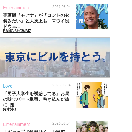
2026.08.04
Entertainment
実写版『モアナ』が「コントの衣
装みたい」と大炎上も…マウイ役
ドウェ...
BANG SHOWBIZ
2026.08.04
Love
「男子大学生を誘惑してる」お局
の嘘でパート退職。巻き込んだ彼
に“謝...
鈴木詩子
2026.08.04
Entertainment
「ギャップで風邪ひく」山田涼