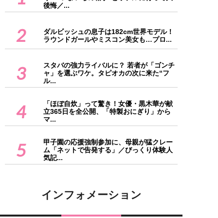
後悔／...
2
ダルビッシュの息子は182cm世界モデル！
ラウンドガールやミスコン美女も…プロ...
スタバの強力ライバルに？ 若者が「ゴンチ
3
ャ」を選ぶワケ。タピオカの次に来た“フ
ル...
「ほぼ自炊」って驚き！女優・黒木華が献
4
立365日を全公開、「特製おにぎり」から
マ...
甲子園の応援強制参加に、母親が猛クレー
5
ム「ネットで告発する」／びっくり体験人
気記...
インフォメーション