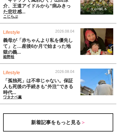
介、王道アイドルから“病みきっ
た悲壮感...
こじらぶ
2026.08.04
Lifestyle
義母が「赤ちゃんより私を優先し
て」と…産後6か月で始まった地
獄の義...
姫野桂
2026.08.04
Lifestyle
「孤独死」は不幸じゃない。保証
人も死後の手続きも“外注”できる
時代...
ワタナベ薫
新着記事をもっと見る