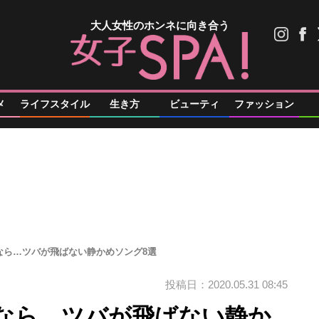
大人女性のホンネに向き合う
メ
ライフスタイル
生き方
ビューティ
ファッション
なら…ツバが飛ばない静かめソング8選
投稿日：2020.05.31 08:45
なら…ツバが飛ばない静か