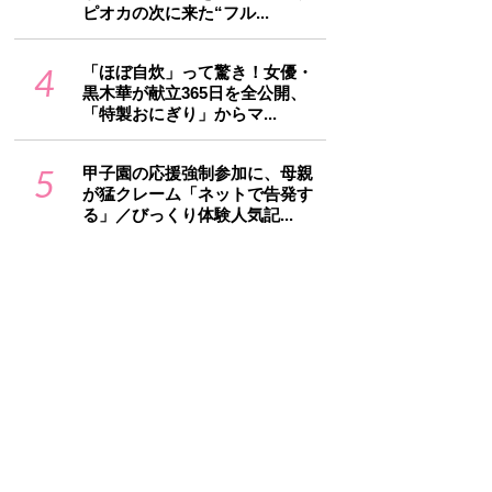
ピオカの次に来た“フル...
4
「ほぼ自炊」って驚き！女優・
黒木華が献立365日を全公開、
「特製おにぎり」からマ...
5
甲子園の応援強制参加に、母親
が猛クレーム「ネットで告発す
る」／びっくり体験人気記...