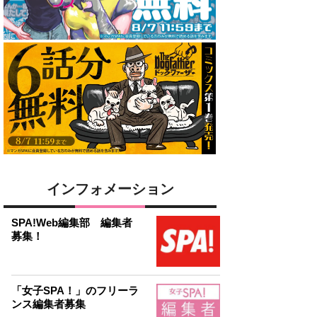
インフォメーション
SPA!Web編集部 編集者
募集！
「女子SPA！」のフリーラ
ンス編集者募集