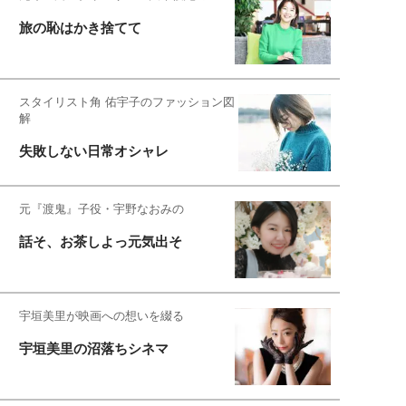
旅の恥はかき捨てて
スタイリスト角 佑宇子のファッション図
解
失敗しない日常オシャレ
元『渡鬼』子役・宇野なおみの
話そ、お茶しよっ元気出そ
宇垣美里が映画への想いを綴る
宇垣美里の沼落ちシネマ