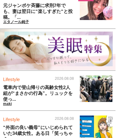
元ジャンポケ斉藤に求刑7年で
も、妻は翌日に“楽しすぎた“と投
稿。「...
エタノール純子
2026.08.08
Lifestyle
電車内で登山帰りの高齢女性2人
組が“まさかの行為”。リュックを
使っ...
maki
2026.08.08
Lifestyle
“外面の良い義母”にいじめられて
いた34歳女性。ある日「笑っちゃ