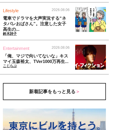
2026.08.06
Lifestyle
電車でドラマを大声実況する“ネ
タバレおばさん”。注意した女子
高生の...
鈴木詩子
2026.08.06
Entertainment
「俺、マジで向いてないな」キス
マイ玉森裕太、TVer1000万再生...
こじらぶ
新着記事をもっと見る