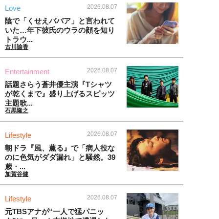
2026.08.07
Love
陰で「くせえババア」と言われて
いた…年下彼氏のウラの顔を知り
トラウ...
古川諭香
2026.08.07
Entertainment
話題さらう蒼井優主演『Tシャツ
が乾くまで』盛り上げるスピッツ
主題歌...
石黒隆之
2026.08.07
Lifestyle
朝ドラ『風、薫る』で「病人役な
のに色気がダダ漏れ」と騒然。39
歳・...
加賀谷健
2026.08.07
Lifestyle
元TBSアナが“一人で猛パニッ