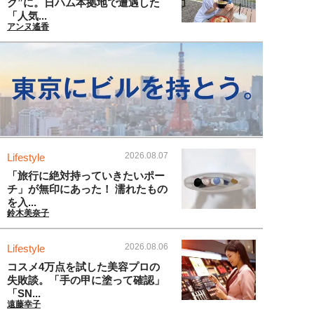
ク”に。日ハム本拠地で遭遇した
「人気...
アンヌ遙香
2026.08.07
Lifestyle
「旅行に絶対持っていきたいポー
チ」が無印にあった！ 濡れたもの
を入...
鈴木美奈子
2026.08.06
Lifestyle
コスメ4万点を試した美容プロの
失敗談。「手の甲に塗って確認」
「SN...
遠藤幸子