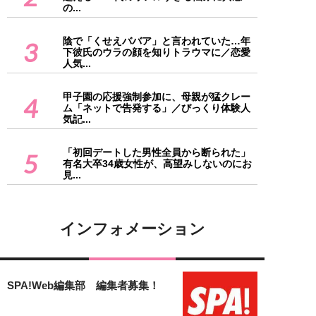
の...
陰で「くせえババア」と言われていた…年
3
下彼氏のウラの顔を知りトラウマに／恋愛
人気...
甲子園の応援強制参加に、母親が猛クレー
4
ム「ネットで告発する」／びっくり体験人
気記...
「初回デートした男性全員から断られた」
5
有名大卒34歳女性が、高望みしないのにお
見...
インフォメーション
SPA!Web編集部 編集者募集！