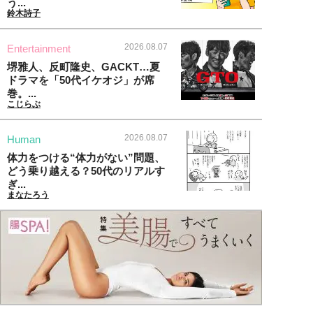
う...
鈴木詩子
2026.08.07
Entertainment
堺雅人、反町隆史、GACKT…夏
ドラマを「50代イケオジ」が席
巻。...
こじらぶ
2026.08.07
Human
体力をつける“体力がない”問題、
どう乗り越える？50代のリアルす
ぎ...
まなたろう