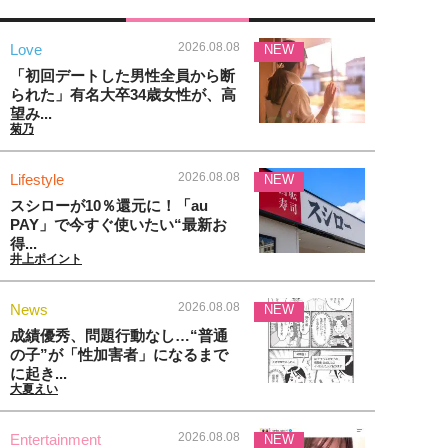
2026.08.08
Love
NEW
「初回デートした男性全員から断
られた」有名大卒34歳女性が、高
望み...
菊乃
2026.08.08
Lifestyle
NEW
スシローが10％還元に！「au
PAY」で今すぐ使いたい“最新お
得...
井上ポイント
2026.08.08
News
NEW
成績優秀、問題行動なし…“普通
の子”が「性加害者」になるまで
に起き...
大夏えい
2026.08.08
Entertainment
NEW