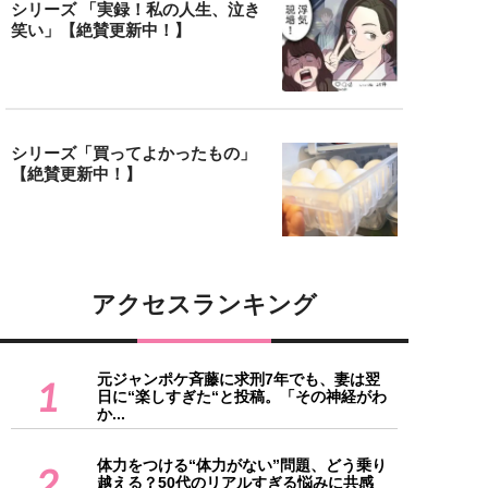
シリーズ 「実録！私の人生、泣き
笑い」【絶賛更新中！】
シリーズ「買ってよかったもの」
【絶賛更新中！】
アクセスランキング
元ジャンポケ斉藤に求刑7年でも、妻は翌
1
日に“楽しすぎた“と投稿。「その神経がわ
か...
体力をつける“体力がない”問題、どう乗り
2
越える？50代のリアルすぎる悩みに共感