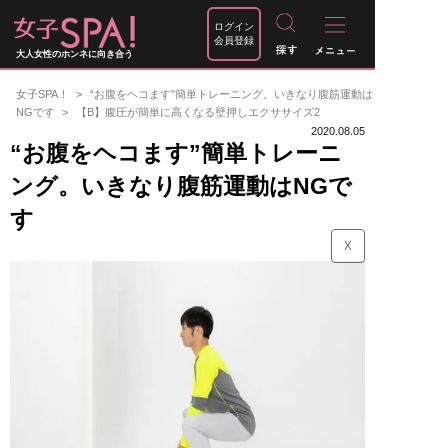
ログイン
会員登録
大人女性のホンネに向き合う
女子SPA！
“お腹をヘコます”簡単トレーニング。いきなり腹筋運動は
NGです
【B】腹圧が簡単に高くなる壁押しエクササイズ2
2020.08.05
“お腹をヘコます”簡単トレーニ
ング。いきなり腹筋運動はNGで
す
☓