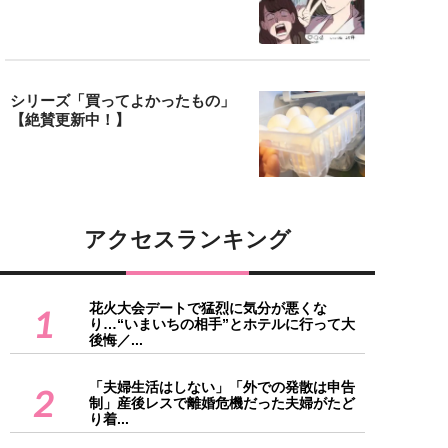
シリーズ「買ってよかったもの」
【絶賛更新中！】
アクセスランキング
花火大会デートで猛烈に気分が悪くな
1
り…“いまいちの相手”とホテルに行って大
後悔／...
「夫婦生活はしない」「外での発散は申告
2
制」産後レスで離婚危機だった夫婦がたど
り着...