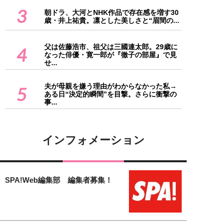
3
朝ドラ、大河とNHK作品で存在感を増す30
歳・井上祐貴。凛とした美しさと“眉間の...
父は佐藤浩市、祖父は三國連太郎。29歳に
4
なった俳優・寛一郎が『徹子の部屋』で見
せ...
夫が母親を嫌う理由がわからなかった私→
5
ある日“決定的瞬間”を目撃。さらに衝撃の
事...
インフォメーション
SPA!Web編集部 編集者募集！