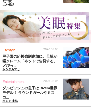
た“最...
大木優紀
2026.08.06
Lifestyle
甲子園の応援強制参加に、母親が
猛クレーム「ネットで告発する」
／びっ...
トシタカマサ
2026.08.05
Entertainment
ダルビッシュの息子は182cm世界
モデル！ ラウンドガールやミス
コ...
ゆるま 小林