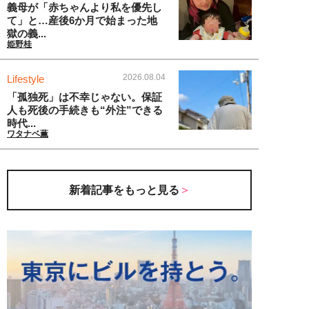
義母が「赤ちゃんより私を優先し
て」と…産後6か月で始まった地
獄の義...
姫野桂
2026.08.04
Lifestyle
「孤独死」は不幸じゃない。保証
人も死後の手続きも“外注”できる
時代...
ワタナベ薫
新着記事をもっと見る