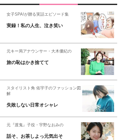
女子SPA!が贈る実話エピソード集
実録！私の人生、泣き笑い
元キー局アナウンサー・大木優紀の
旅の恥はかき捨てて
スタイリスト角 佑宇子のファッション図
解
失敗しない日常オシャレ
元『渡鬼』子役・宇野なおみの
話そ、お茶しよっ元気出そ