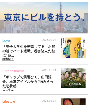
2026.08.04
Love
「男子大学生を誘惑してる」お局
の嘘でパート退職。巻き込んだ彼
に“謝...
鈴木詩子
2026.08.04
Entertainment
「ギャップで風邪ひく」山田涼
介、王道アイドルから“病みきっ
た悲壮感...
こじらぶ
2026.08.04
Lifestyle