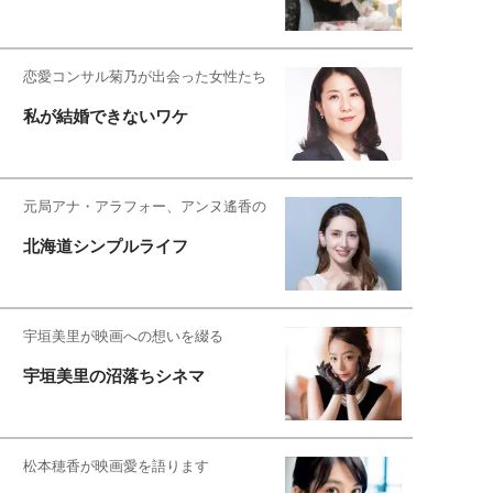
恋愛コンサル菊乃が出会った女性たち
私が結婚できないワケ
元局アナ・アラフォー、アンヌ遙香の
北海道シンプルライフ
宇垣美里が映画への想いを綴る
宇垣美里の沼落ちシネマ
松本穂香が映画愛を語ります