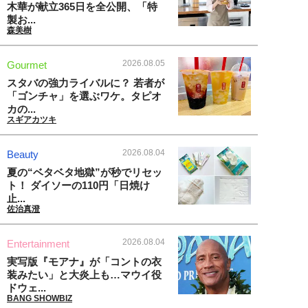
木華が献立365日を全公開、「特
製お...
森美樹
2026.08.05
Gourmet
スタバの強力ライバルに？ 若者が
「ゴンチャ」を選ぶワケ。タピオ
カの...
スギアカツキ
2026.08.04
Beauty
夏の“ベタベタ地獄”が秒でリセッ
ト！ ダイソーの110円「日焼け
止...
佐治真澄
2026.08.04
Entertainment
実写版『モアナ』が「コントの衣
装みたい」と大炎上も…マウイ役
ドウェ...
BANG SHOWBIZ