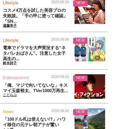
2026.08.06
Lifestyle
NEW
コスメ4万点を試した美容プロの
失敗談。「手の甲に塗って確認」
「SN...
遠藤幸子
2026.08.06
Lifestyle
NEW
電車でドラマを大声実況する“ネ
タバレおばさん”。注意した女子
高生の...
鈴木詩子
2026.08.06
Entertainment
NEW
「俺、マジで向いてないな」キス
マイ玉森裕太、TVer1000万再生...
こじらぶ
2026.08.06
News
NEW
「100ドル札は使えない!?」ハワ
イ移住の元テレ朝アナが驚い