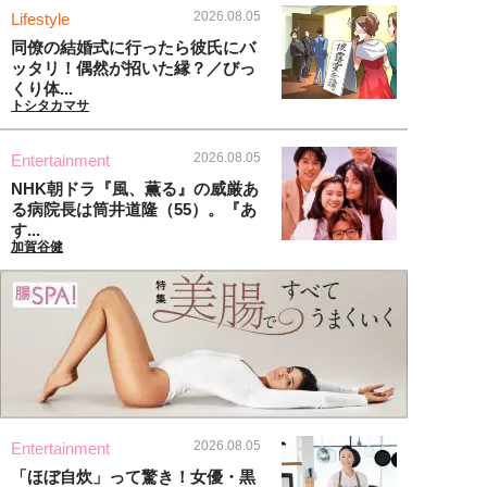
2026.08.05
Lifestyle
同僚の結婚式に行ったら彼氏にバ
ッタリ！偶然が招いた縁？／びっ
くり体...
トシタカマサ
2026.08.05
Entertainment
NHK朝ドラ『風、薫る』の威厳あ
る病院長は筒井道隆（55）。『あ
す...
加賀谷健
2026.08.05
Entertainment
「ほぼ自炊」って驚き！女優・黒