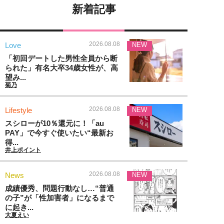
新着記事
2026.08.08
Love
NEW
「初回デートした男性全員から断
られた」有名大卒34歳女性が、高
望み...
菊乃
2026.08.08
Lifestyle
NEW
スシローが10％還元に！「au
PAY」で今すぐ使いたい“最新お
得...
井上ポイント
2026.08.08
News
NEW
成績優秀、問題行動なし…“普通
の子”が「性加害者」になるまで
に起き...
大夏えい