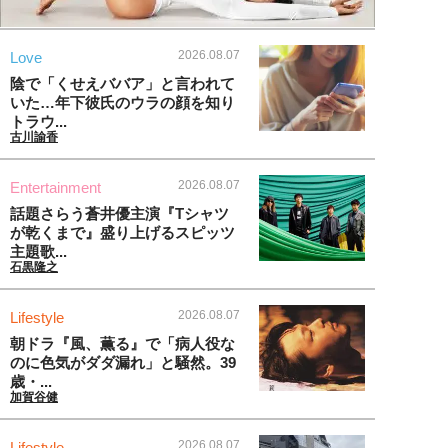
2026.08.07
Love
陰で「くせえババア」と言われて
いた…年下彼氏のウラの顔を知り
トラウ...
古川諭香
2026.08.07
Entertainment
話題さらう蒼井優主演『Tシャツ
が乾くまで』盛り上げるスピッツ
主題歌...
石黒隆之
2026.08.07
Lifestyle
朝ドラ『風、薫る』で「病人役な
のに色気がダダ漏れ」と騒然。39
歳・...
加賀谷健
2026.08.07
Lifestyle