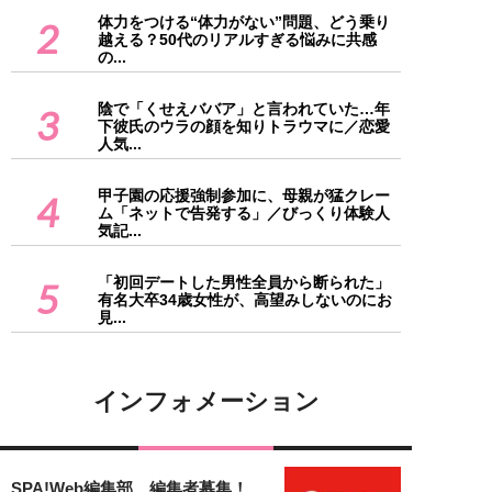
体力をつける“体力がない”問題、どう乗り
2
越える？50代のリアルすぎる悩みに共感
の...
陰で「くせえババア」と言われていた…年
3
下彼氏のウラの顔を知りトラウマに／恋愛
人気...
甲子園の応援強制参加に、母親が猛クレー
4
ム「ネットで告発する」／びっくり体験人
気記...
「初回デートした男性全員から断られた」
5
有名大卒34歳女性が、高望みしないのにお
見...
インフォメーション
SPA!Web編集部 編集者募集！