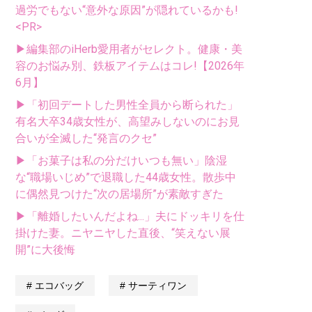
過労でもない“意外な原因”が隠れているかも!
<PR>
▶編集部のiHerb愛用者がセレクト。健康・美
容のお悩み別、鉄板アイテムはコレ!【2026年
6月】
▶「初回デートした男性全員から断られた」
有名大卒34歳女性が、高望みしないのにお見
合いが全滅した“発言のクセ”
▶「お菓子は私の分だけいつも無い」陰湿
な“職場いじめ”で退職した44歳女性。散歩中
に偶然見つけた“次の居場所”が素敵すぎた
▶「離婚したいんだよね...」夫にドッキリを仕
掛けた妻。ニヤニヤした直後、“笑えない展
開”に大後悔
エコバッグ
サーティワン