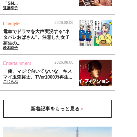
「SN...
遠藤幸子
2026.08.06
Lifestyle
電車でドラマを大声実況する“ネ
タバレおばさん”。注意した女子
高生の...
鈴木詩子
2026.08.06
Entertainment
「俺、マジで向いてないな」キス
マイ玉森裕太、TVer1000万再生...
こじらぶ
新着記事をもっと見る