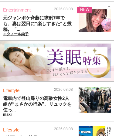
2026.08.08
Entertainment
NEW
元ジャンポケ斉藤に求刑7年で
も、妻は翌日に“楽しすぎた“と投
稿。「...
エタノール純子
2026.08.08
Lifestyle
電車内で登山帰りの高齢女性2人
組が“まさかの行為”。リュックを
使っ...
maki
2026.08.08
Lifestyle