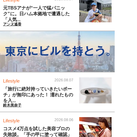
元TBSアナが“一人で猛パニッ
ク”に。日ハム本拠地で遭遇した
「人気...
アンヌ遙香
2026.08.07
Lifestyle
「旅行に絶対持っていきたいポー
チ」が無印にあった！ 濡れたもの
を入...
鈴木美奈子
2026.08.06
Lifestyle
コスメ4万点を試した美容プロの
失敗談。「手の甲に塗って確認」