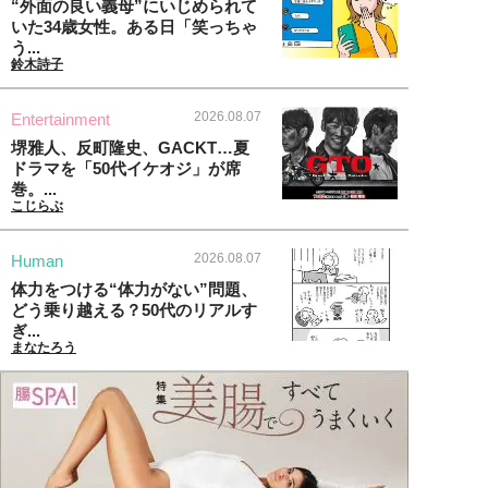
“外面の良い義母”にいじめられて
いた34歳女性。ある日「笑っちゃ
う...
鈴木詩子
2026.08.07
Entertainment
堺雅人、反町隆史、GACKT…夏
ドラマを「50代イケオジ」が席
巻。...
こじらぶ
2026.08.07
Human
体力をつける“体力がない”問題、
どう乗り越える？50代のリアルす
ぎ...
まなたろう