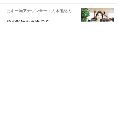
元キー局アナウンサー・大木優紀の
旅の恥はかき捨てて
スタイリスト角 佑宇子のファッション図
解
失敗しない日常オシャレ
元『渡鬼』子役・宇野なおみの
話そ、お茶しよっ元気出そ
宇垣美里が映画への想いを綴る
宇垣美里の沼落ちシネマ