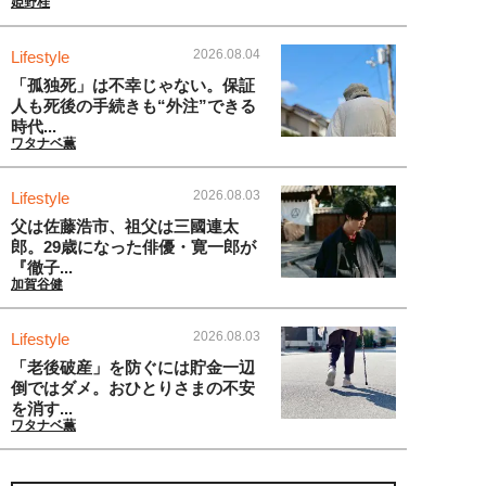
姫野桂
2026.08.04
Lifestyle
「孤独死」は不幸じゃない。保証
人も死後の手続きも“外注”できる
時代...
ワタナベ薫
2026.08.03
Lifestyle
父は佐藤浩市、祖父は三國連太
郎。29歳になった俳優・寛一郎が
『徹子...
加賀谷健
2026.08.03
Lifestyle
「老後破産」を防ぐには貯金一辺
倒ではダメ。おひとりさまの不安
を消す...
ワタナベ薫