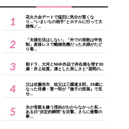
花火大会デートで猛烈に気分が悪くな
1
り…“いまいちの相手”とホテルに行って大
後悔／...
「夫婦生活はしない」「外での発散は申告
2
制」産後レスで離婚危機だった夫婦がたど
り着...
3
朝ドラ、大河とNHK作品で存在感を増す30
歳・井上祐貴。凛とした美しさと“眉間の...
父は佐藤浩市、祖父は三國連太郎。29歳に
4
なった俳優・寛一郎が『徹子の部屋』で見
せ...
夫が母親を嫌う理由がわからなかった私→
5
ある日“決定的瞬間”を目撃。さらに衝撃の
事...