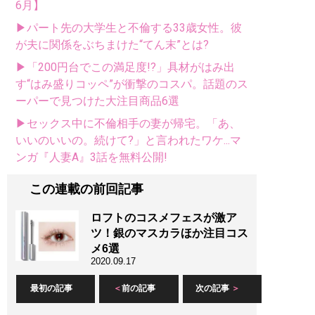
6月】
▶パート先の大学生と不倫する33歳女性。彼
が夫に関係をぶちまけた“てん末”とは?
▶「200円台でこの満足度!?」具材がはみ出
す“はみ盛りコッペ”が衝撃のコスパ。話題のス
ーパーで見つけた大注目商品6選
▶セックス中に不倫相手の妻が帰宅。「あ、
いいのいいの。続けて?」と言われたワケ...マ
ンガ『人妻A』3話を無料公開!
この連載の前回記事
ロフトのコスメフェスが激ア
ツ！銀のマスカラほか注目コス
メ6選
2020.09.17
最初の記事
前の記事
次の記事