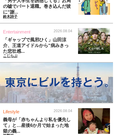
「男子大学生を誘惑してる」お局
の嘘でパート退職。巻き込んだ彼
に“謝...
鈴木詩子
2026.08.04
Entertainment
「ギャップで風邪ひく」山田涼
介、王道アイドルから“病みきっ
た悲壮感...
こじらぶ
2026.08.04
Lifestyle
義母が「赤ちゃんより私を優先し
て」と…産後6か月で始まった地
獄の義...