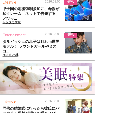
2026.08.06
Lifestyle
NEW
甲子園の応援強制参加に、母親が
猛クレーム「ネットで告発する」
／びっ...
トシタカマサ
2026.08.05
Entertainment
NEW
ダルビッシュの息子は182cm世界
モデル！ ラウンドガールやミス
コ...
ゆるま 小林
2026.08.05
Lifestyle
同僚の結婚式に行ったら彼氏にバ