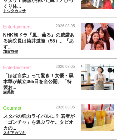
ッタリ！偶然が招いた縁？／びっ
くり体...
トシタカマサ
2026.08.05
Entertainment
NHK朝ドラ『風、薫る』の威厳あ
る病院長は筒井道隆（55）。『あ
す...
加賀谷健
2026.08.05
Entertainment
「ほぼ自炊」って驚き！女優・黒
木華が献立365日を全公開、「特
製お...
森美樹
2026.08.05
Gourmet
スタバの強力ライバルに？ 若者が
「ゴンチャ」を選ぶワケ。タピオ
カの...
スギアカツキ