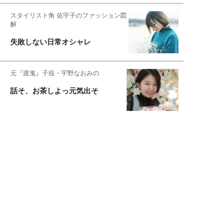
スタイリスト角 佑宇子のファッション図
解
失敗しない日常オシャレ
元『渡鬼』子役・宇野なおみの
話そ、お茶しよっ元気出そ
恋愛コンサル菊乃が出会った女性たち
私が結婚できないワケ
元局アナ・アラフォー、アンヌ遙香の
北海道シンプルライフ