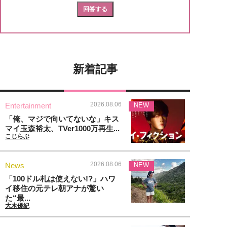
新着記事
2026.08.06
Entertainment
NEW
「俺、マジで向いてないな」キス
マイ玉森裕太、TVer1000万再生...
こじらぶ
2026.08.06
News
NEW
「100ドル札は使えない!?」ハワ
イ移住の元テレ朝アナが驚い
た“最...
大木優紀