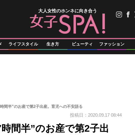
大人女性のホンネに向き合う
メ
ライフスタイル
生き方
ビューティ
ファッション
7時間半”のお産で第2子出産。育児への不安語る
投稿日：2020.09.17 08:44
7時間半”のお産で第2子出