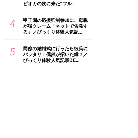
ピオカの次に来た“フル...
4
甲子園の応援強制参加に、母親
が猛クレーム「ネットで告発す
る」／びっくり体験人気記...
5
同僚の結婚式に行ったら彼氏に
バッタリ！偶然が招いた縁？／
びっくり体験人気記事BE...