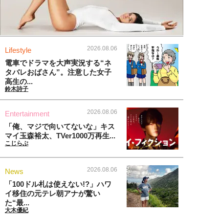
2026.08.06
Lifestyle
電車でドラマを大声実況する“ネ
タバレおばさん”。注意した女子
高生の...
鈴木詩子
2026.08.06
Entertainment
「俺、マジで向いてないな」キス
マイ玉森裕太、TVer1000万再生...
こじらぶ
2026.08.06
News
「100ドル札は使えない!?」ハワ
イ移住の元テレ朝アナが驚い
た“最...
大木優紀