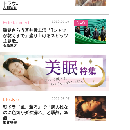
トラウ...
古川諭香
2026.08.07
Entertainment
NEW
話題さらう蒼井優主演『Tシャツ
が乾くまで』盛り上げるスピッツ
主題歌...
石黒隆之
2026.08.07
Lifestyle
朝ドラ『風、薫る』で「病人役な
のに色気がダダ漏れ」と騒然。39
歳・...
加賀谷健