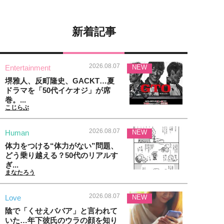
新着記事
2026.08.07
Entertainment
NEW
堺雅人、反町隆史、GACKT…夏
ドラマを「50代イケオジ」が席
巻。...
こじらぶ
2026.08.07
Human
NEW
体力をつける“体力がない”問題、
どう乗り越える？50代のリアルす
ぎ...
まなたろう
2026.08.07
Love
NEW
陰で「くせえババア」と言われて
いた…年下彼氏のウラの顔を知り