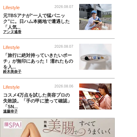
2026.08.07
Lifestyle
元TBSアナが“一人で猛パニッ
ク”に。日ハム本拠地で遭遇した
「人気...
アンヌ遙香
2026.08.07
Lifestyle
「旅行に絶対持っていきたいポー
チ」が無印にあった！ 濡れたもの
を入...
鈴木美奈子
2026.08.06
Lifestyle
コスメ4万点を試した美容プロの
失敗談。「手の甲に塗って確認」
「SN...
遠藤幸子