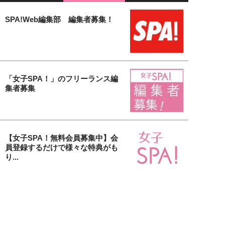
SPA!Web編集部 編集者募集！
「女子SPA！」のフリーランス編
集者募集
【女子SPA！無料会員募集中】会
員登録するだけで様々な特典がも
り...
貴社の美容アイテム＆サービスを
取材します！「大人の美活」タイ
アッ...