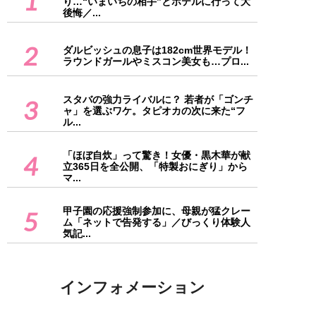
1
り…“いまいちの相手”とホテルに行って大
後悔／...
2
ダルビッシュの息子は182cm世界モデル！
ラウンドガールやミスコン美女も…プロ...
スタバの強力ライバルに？ 若者が「ゴンチ
3
ャ」を選ぶワケ。タピオカの次に来た“フ
ル...
「ほぼ自炊」って驚き！女優・黒木華が献
4
立365日を全公開、「特製おにぎり」から
マ...
甲子園の応援強制参加に、母親が猛クレー
5
ム「ネットで告発する」／びっくり体験人
気記...
インフォメーション