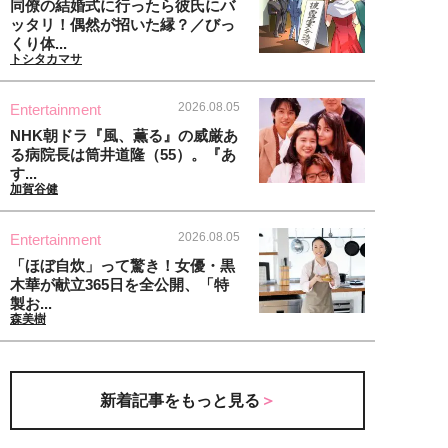
同僚の結婚式に行ったら彼氏にバ
ッタリ！偶然が招いた縁？／びっ
くり体...
トシタカマサ
2026.08.05
Entertainment
NHK朝ドラ『風、薫る』の威厳あ
る病院長は筒井道隆（55）。『あ
す...
加賀谷健
2026.08.05
Entertainment
「ほぼ自炊」って驚き！女優・黒
木華が献立365日を全公開、「特
製お...
森美樹
新着記事をもっと見る