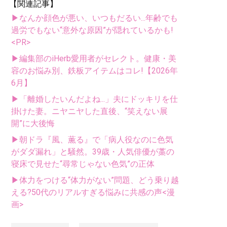
【関連記事】
▶なんか顔色が悪い、いつもだるい...年齢でも
過労でもない“意外な原因”が隠れているかも!
<PR>
▶編集部のiHerb愛用者がセレクト。健康・美
容のお悩み別、鉄板アイテムはコレ!【2026年
6月】
▶「離婚したいんだよね...」夫にドッキリを仕
掛けた妻。ニヤニヤした直後、“笑えない展
開”に大後悔
▶朝ドラ『風、薫る』で「病人役なのに色気
がダダ漏れ」と騒然。39歳・人気俳優が藁の
寝床で見せた“尋常じゃない色気”の正体
▶体力をつける“体力がない”問題、どう乗り越
える?50代のリアルすぎる悩みに共感の声<漫
画>