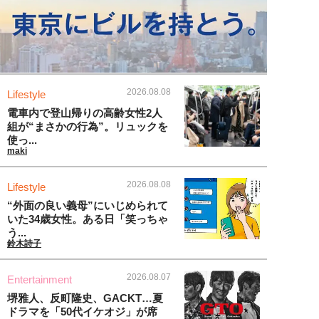
2026.08.08
Lifestyle
電車内で登山帰りの高齢女性2人
組が“まさかの行為”。リュックを
使っ...
maki
2026.08.08
Lifestyle
“外面の良い義母”にいじめられて
いた34歳女性。ある日「笑っちゃ
う...
鈴木詩子
2026.08.07
Entertainment
堺雅人、反町隆史、GACKT…夏
ドラマを「50代イケオジ」が席