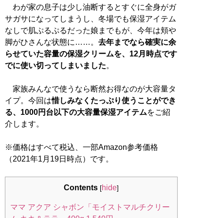
わが家の息子は少し油断するとすぐに全身がガ
サガサになってしまうし、冬場でも保湿アイテム
なしで肌ぷるぷるだった娘までもが、今年は頬や
脚がひさんな状態に……。
去年までなら確実に余
らせていた容量の保湿クリームを、12月時点です
でに使い切ってしまいました
。
家族みんなで使うなら断然お得なのが大容量タ
イプ。今回は
惜しみなくたっぷり使うことができ
る、1000円台以下の大容量保湿アイテム
をご紹
介します。
※価格はすべて税込、一部Amazon参考価格
（2021年1月19日時点）です。
Contents
hide
[
]
ママ アクア シャボン「モイストマルチクリー