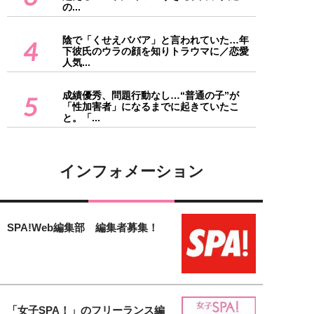
の...
陰で「くせえババア」と言われていた…年
4
下彼氏のウラの顔を知りトラウマに／恋愛
人気...
成績優秀、問題行動なし…“普通の子”が
5
「性加害者」になるまでに起きていたこ
と。「...
インフォメーション
SPA!Web編集部 編集者募集！
「女子SPA！」のフリーランス編