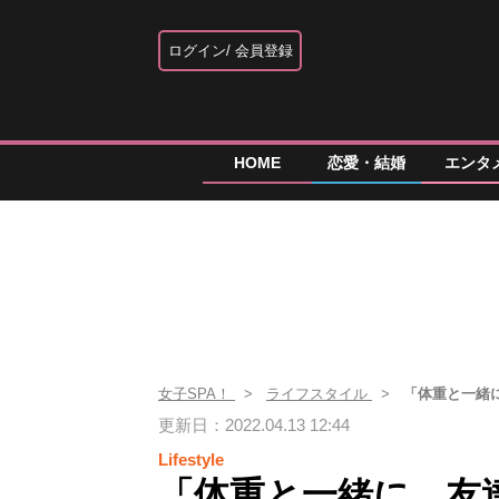
ログイン
会員登録
HOME
恋愛・結婚
エンタ
女子SPA！
ライフスタイル
「体重と一緒
更新日：2022.04.13 12:44
Lifestyle
「体重と一緒に、友