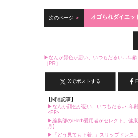
オゴられダイエッ
次のページ
▶なんか顔色が悪い、いつもだるい…年齢
［PR］
Xでポストする
【関連記事】
▶なんか顔色が悪い、いつもだるい...年
<PR>
▶編集部のiHerb愛用者がセレクト。健
月】
▶「どう見ても下着...」スリップドレ