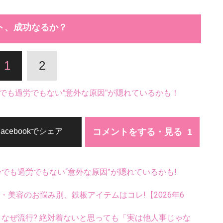
ト、成功なるか？
1
2
でも過労でもない“意外な原因”が隠れているかも！
コメントをする・見る
Facebookでシェア
齢でも過労でもない“意外な原因”が隠れているかも!
康・美容のお悩み別、鉄板アイテムはコレ!【2026年6
ス、なぜ流行? 絶対着ないと思っても「実は他人事じゃな