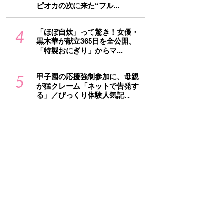
ピオカの次に来た“フル...
4
「ほぼ自炊」って驚き！女優・
黒木華が献立365日を全公開、
「特製おにぎり」からマ...
5
甲子園の応援強制参加に、母親
が猛クレーム「ネットで告発す
る」／びっくり体験人気記...