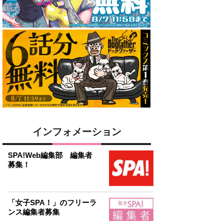
インフォメーション
SPA!Web編集部 編集者
募集！
「女子SPA！」のフリーラ
ンス編集者募集