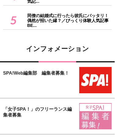
気記...
同僚の結婚式に行ったら彼氏にバッタリ！
5
偶然が招いた縁？／びっくり体験人気記事
BE...
インフォメーション
SPA!Web編集部 編集者募集！
「女子SPA！」のフリーランス編
集者募集