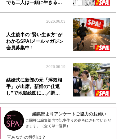
でも二人は一緒に生きる…
2026.06.03
人生後半の“賢い生き方”が
わかるSPA!メールマガジン
会員募集中！
2026.06.19
結婚式に新郎の元「浮気相
手」が出席。新婦の“仕返
し”で地獄絵図に…／調…