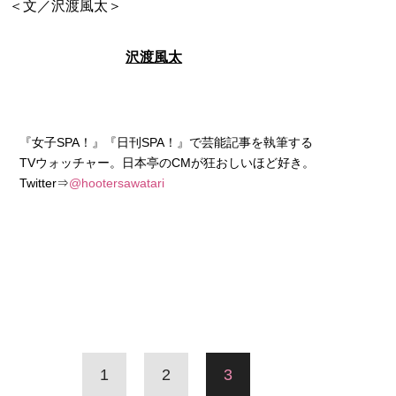
＜文／沢渡風太＞
沢渡風太
『女子SPA！』『日刊SPA！』で芸能記事を執筆する
TVウォッチャー。日本亭のCMが狂おしいほど好き。
Twitter⇒
@hootersawatari
1
2
3