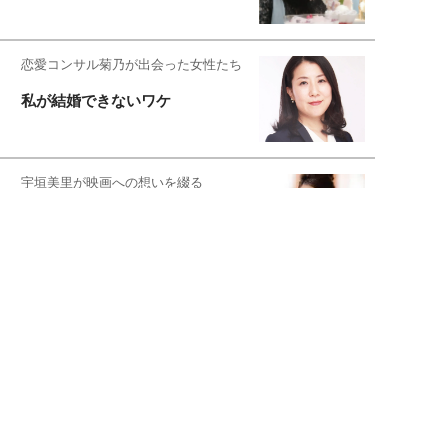
恋愛コンサル菊乃が出会った女性たち
私が結婚できないワケ
宇垣美里が映画への想いを綴る
宇垣美里の沼落ちシネマ
松本穂香が映画愛を語ります
銀幕ロンリーガール
猫バカライターがおくる