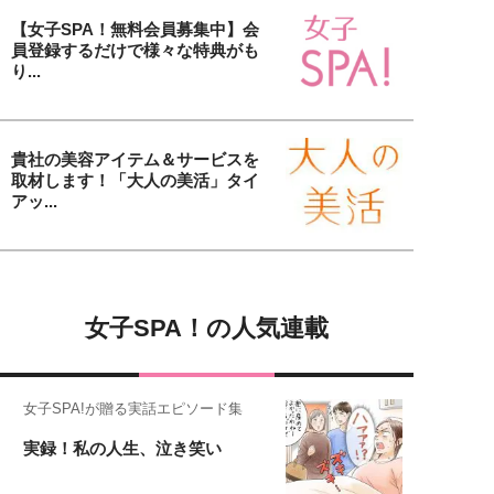
【女子SPA！無料会員募集中】会
員登録するだけで様々な特典がも
り...
貴社の美容アイテム＆サービスを
取材します！「大人の美活」タイ
アッ...
女子SPA！の人気連載
女子SPA!が贈る実話エピソード集
実録！私の人生、泣き笑い