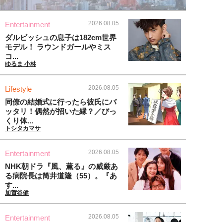
2026.08.05
Entertainment
ダルビッシュの息子は182cm世界
モデル！ ラウンドガールやミス
コ...
ゆるま 小林
2026.08.05
Lifestyle
同僚の結婚式に行ったら彼氏にバ
ッタリ！偶然が招いた縁？／びっ
くり体...
トシタカマサ
2026.08.05
Entertainment
NHK朝ドラ『風、薫る』の威厳あ
る病院長は筒井道隆（55）。『あ
す...
加賀谷健
2026.08.05
Entertainment