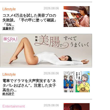
2026.08.06
Lifestyle
コスメ4万点を試した美容プロの
失敗談。「手の甲に塗って確認」
「SN...
遠藤幸子
2026.08.06
Lifestyle
電車でドラマを大声実況する“ネ
タバレおばさん”。注意した女子
高生の...
鈴木詩子
2026.08.06
Entertainment