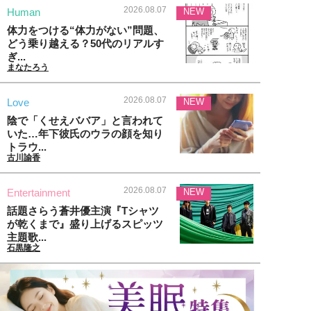
2026.08.07
Human
NEW
体力をつける“体力がない”問題、
どう乗り越える？50代のリアルす
ぎ...
まなたろう
2026.08.07
Love
NEW
陰で「くせえババア」と言われて
いた…年下彼氏のウラの顔を知り
トラウ...
古川諭香
2026.08.07
Entertainment
NEW
話題さらう蒼井優主演『Tシャツ
が乾くまで』盛り上げるスピッツ
主題歌...
石黒隆之