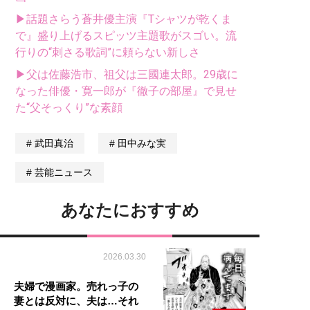
▶話題さらう蒼井優主演『Tシャツが乾くま
で』盛り上げるスピッツ主題歌がスゴい。流
行りの“刺さる歌詞”に頼らない新しさ
▶父は佐藤浩市、祖父は三國連太郎。29歳に
なった俳優・寛一郎が『徹子の部屋』で見せ
た“父そっくり”な素顔
武田真治
田中みな実
芸能ニュース
あなたにおすすめ
2026.03.30
夫婦で漫画家。売れっ子の
妻とは反対に、夫は…それ