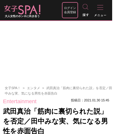
ログイン
会員登録
大人女性のホンネに向き合う
女子SPA！
エンタメ
武田真治「筋肉に裏切られた説」を否定／田
中みな実、気になる男性を赤面告白
Entertainment
投稿日：2021.01.30 15:45
武田真治「筋肉に裏切られた説」
を否定／田中みな実、気になる男
性を赤面告白