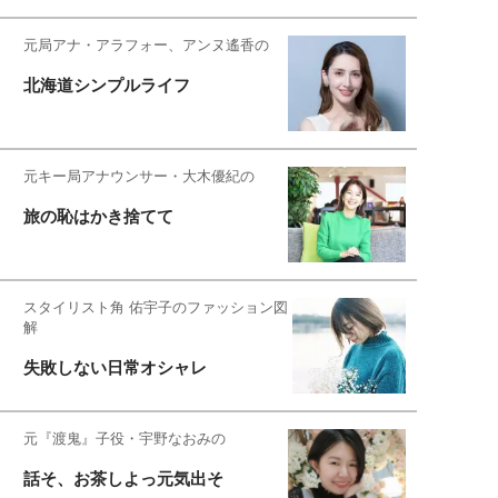
元局アナ・アラフォー、アンヌ遙香の
北海道シンプルライフ
元キー局アナウンサー・大木優紀の
旅の恥はかき捨てて
スタイリスト角 佑宇子のファッション図
解
失敗しない日常オシャレ
元『渡鬼』子役・宇野なおみの
話そ、お茶しよっ元気出そ