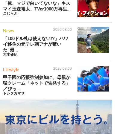
「俺、マジで向いてないな」キス
マイ玉森裕太、TVer1000万再生...
こじらぶ
2026.08.06
News
「100ドル札は使えない!?」ハワ
イ移住の元テレ朝アナが驚い
た“最...
大木優紀
2026.08.06
Lifestyle
甲子園の応援強制参加に、母親が
猛クレーム「ネットで告発する」
／びっ...
トシタカマサ