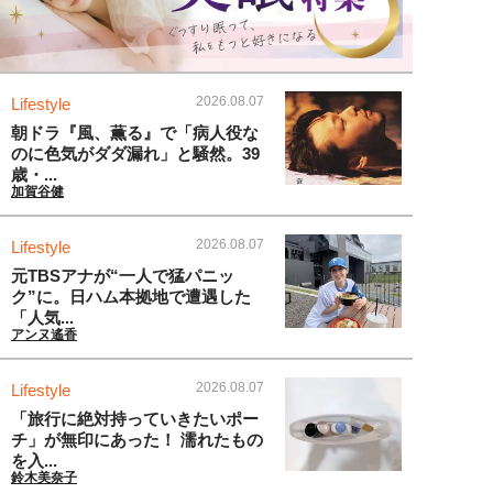
2026.08.07
Lifestyle
朝ドラ『風、薫る』で「病人役な
のに色気がダダ漏れ」と騒然。39
歳・...
加賀谷健
2026.08.07
Lifestyle
元TBSアナが“一人で猛パニッ
ク”に。日ハム本拠地で遭遇した
「人気...
アンヌ遙香
2026.08.07
Lifestyle
「旅行に絶対持っていきたいポー
チ」が無印にあった！ 濡れたもの
を入...
鈴木美奈子