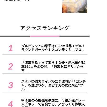
アクセスランキング
1
ダルビッシュの息子は182cm世界モデル！
ラウンドガールやミスコン美女も…プロ...
「ほぼ自炊」って驚き！女優・黒木華が献
2
立365日を全公開、「特製おにぎり」から
マ...
スタバの強力ライバルに？ 若者が「ゴンチ
3
ャ」を選ぶワケ。タピオカの次に来た“フ
ル...
甲子園の応援強制参加に、母親が猛クレー
4
ム「ネットで告発する」／びっくり体験人