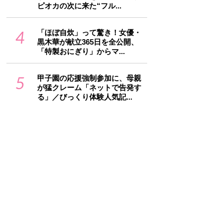
ピオカの次に来た“フル...
4
「ほぼ自炊」って驚き！女優・
黒木華が献立365日を全公開、
「特製おにぎり」からマ...
5
甲子園の応援強制参加に、母親
が猛クレーム「ネットで告発す
る」／びっくり体験人気記...