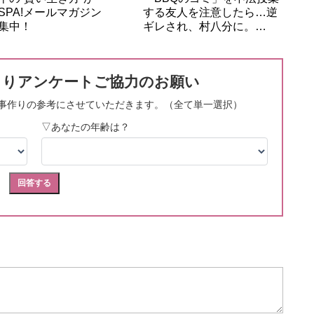
SPA!メールマガジン
する友人を注意したら…逆
集中！
ギレされ、村八分に。…