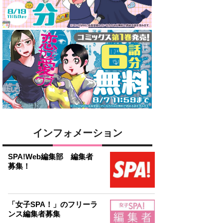
インフォメーション
SPA!Web編集部 編集者
募集！
「女子SPA！」のフリーラ
ンス編集者募集