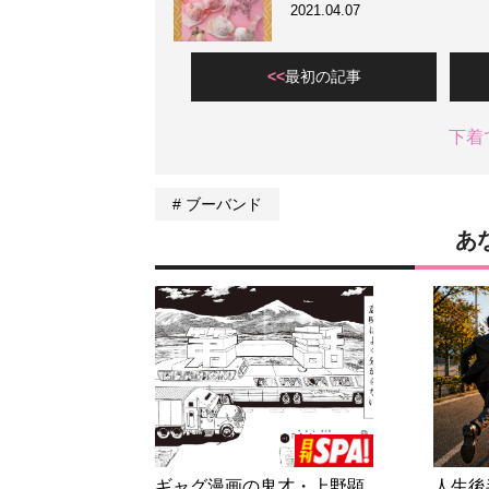
2021.04.07
最初の記事
下着
ブーバンド
あ
ギャグ漫画の鬼才・上野顕
人生後