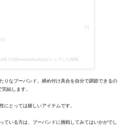
t Band💪🏻(@loveboobuddy)がシェアした投稿
たりなブーバンド。締め付け具合を自分で調節できるの
で完結します。
性にとっては嬉しいアイテムです。
っている方は、ブーバンドに挑戦してみてはいかがでし