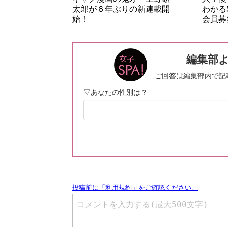
太郎が６年ぶりの新連載開
わかる
始！
会員募