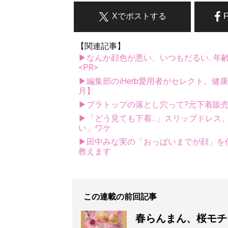
Xでポストする
【関連記事】
▶なんか顔色が悪い、いつもだるい...年
<PR>
▶編集部のiHerb愛用者がセレクト。健
月】
▶ブラトップの落とし穴って?元下着販
▶「どう見ても下着...」スリップドレ
い」ワケ
▶田中みな実の「おっぱいまでが顔」を信
教えます
この連載の前回記事
春らんまん、桜モチ