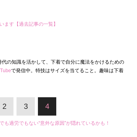
います【過去記事の一覧】
時代の知識を活かして、下着で自分に魔法をかけるための
Tube
で発信中。特技はサイズを当てること。趣味は下着
2
3
4
でも過労でもない“意外な原因”が隠れているかも！