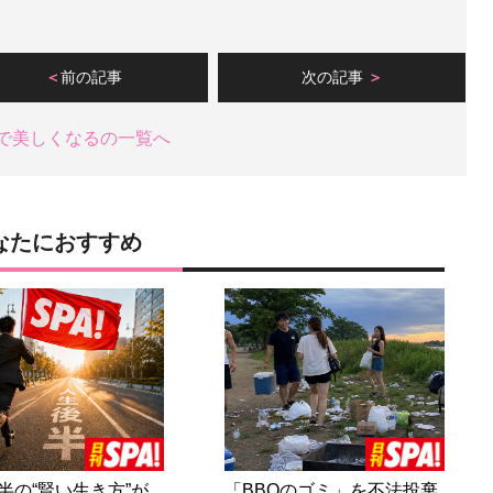
前の記事
次の記事
で美しくなるの一覧へ
なたにおすすめ
半の“賢い生き方”が
「BBQのゴミ」を不法投棄