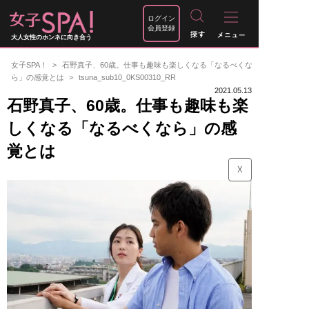
ログイン
会員登録
大人女性のホンネに向き合う
女子SPA！
石野真子、60歳。仕事も趣味も楽しくなる「なるべくな
ら」の感覚とは
tsuna_sub10_0KS00310_RR
2021.05.13
石野真子、60歳。仕事も趣味も楽
しくなる「なるべくなら」の感
覚とは
☓