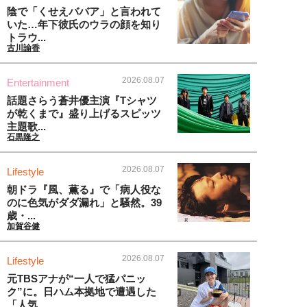
陰で「くせえババア」と言われて
いた…年下彼氏のウラの顔を知り
トラウ...
古川諭香
2026.08.07
Entertainment
話題さらう蒼井優主演『Tシャツ
が乾くまで』盛り上げるスピッツ
主題歌...
石黒隆之
2026.08.07
Lifestyle
朝ドラ『風、薫る』で「病人役な
のに色気がダダ漏れ」と騒然。39
歳・...
加賀谷健
2026.08.07
Lifestyle
元TBSアナが“一人で猛パニッ
ク”に。日ハム本拠地で遭遇した
「人気...