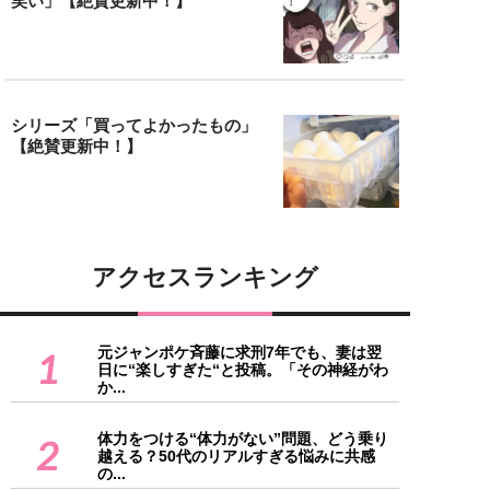
笑い」【絶賛更新中！】
シリーズ「買ってよかったもの」
【絶賛更新中！】
アクセスランキング
元ジャンポケ斉藤に求刑7年でも、妻は翌
1
日に“楽しすぎた“と投稿。「その神経がわ
か...
体力をつける“体力がない”問題、どう乗り
2
越える？50代のリアルすぎる悩みに共感
の...