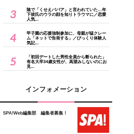
陰で「くせえババア」と言われていた…年
3
下彼氏のウラの顔を知りトラウマに／恋愛
人気...
甲子園の応援強制参加に、母親が猛クレー
4
ム「ネットで告発する」／びっくり体験人
気記...
「初回デートした男性全員から断られた」
5
有名大卒34歳女性が、高望みしないのにお
見...
インフォメーション
SPA!Web編集部 編集者募集！