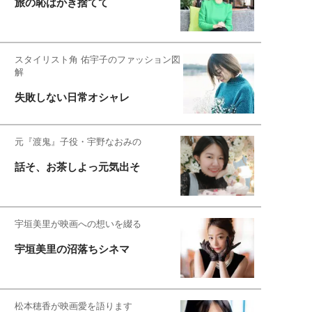
旅の恥はかき捨てて
スタイリスト角 佑宇子のファッション図
解
失敗しない日常オシャレ
元『渡鬼』子役・宇野なおみの
話そ、お茶しよっ元気出そ
宇垣美里が映画への想いを綴る
宇垣美里の沼落ちシネマ
松本穂香が映画愛を語ります