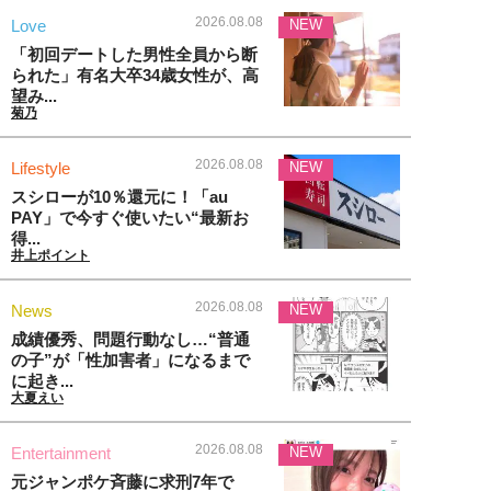
2026.08.08
Love
NEW
「初回デートした男性全員から断
られた」有名大卒34歳女性が、高
望み...
菊乃
2026.08.08
Lifestyle
NEW
スシローが10％還元に！「au
PAY」で今すぐ使いたい“最新お
得...
井上ポイント
2026.08.08
News
NEW
成績優秀、問題行動なし…“普通
の子”が「性加害者」になるまで
に起き...
大夏えい
2026.08.08
Entertainment
NEW
元ジャンポケ斉藤に求刑7年で