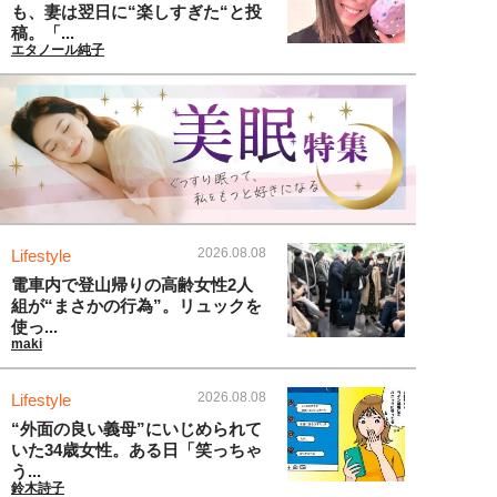
も、妻は翌日に“楽しすぎた“と投
稿。「...
エタノール純子
2026.08.08
Lifestyle
電車内で登山帰りの高齢女性2人
組が“まさかの行為”。リュックを
使っ...
maki
2026.08.08
Lifestyle
“外面の良い義母”にいじめられて
いた34歳女性。ある日「笑っちゃ
う...
鈴木詩子