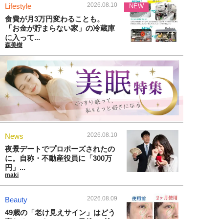
2026.08.10
Lifestyle
NEW
食費が月3万円変わることも。
「お金が貯まらない家」の冷蔵庫
に入って...
森美樹
2026.08.10
News
夜景デートでプロポーズされたの
に。自称・不動産役員に「300万
円」...
maki
2026.08.09
Beauty
49歳の「老け見えサイン」はどう