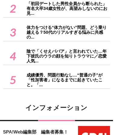
「初回デートした男性全員から断られた」
2
有名大卒34歳女性が、高望みしないのにお
見...
体力をつける“体力がない”問題、どう乗り
3
越える？50代のリアルすぎる悩みに共感
の...
陰で「くせえババア」と言われていた…年
4
下彼氏のウラの顔を知りトラウマに／恋愛
人気...
成績優秀、問題行動なし…“普通の子”が
5
「性加害者」になるまでに起きていたこ
と。「...
インフォメーション
SPA!Web編集部 編集者募集！