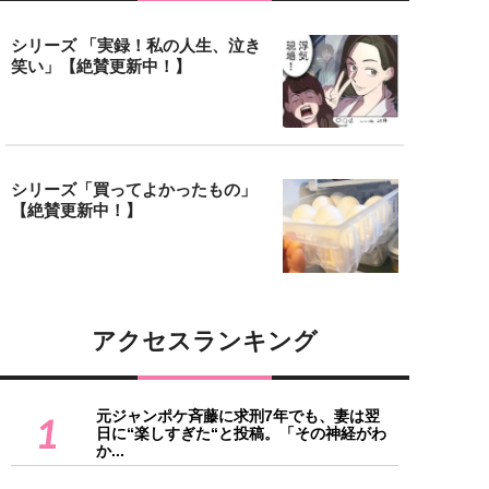
シリーズ 「実録！私の人生、泣き
笑い」【絶賛更新中！】
シリーズ「買ってよかったもの」
【絶賛更新中！】
アクセスランキング
元ジャンポケ斉藤に求刑7年でも、妻は翌
1
日に“楽しすぎた“と投稿。「その神経がわ
か...