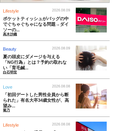
2026.08.09
Lifestyle
ポケットティッシュがバッグの中
でぐちゃぐちゃになる問題→ダイ
ソーの...
高木沙織
2026.08.09
Beauty
夏の頭皮にダメージを与える
「NG行為」とは？予約の取れな
い「育毛鍼...
白石明世
2026.08.08
Love
「初回デートした男性全員から断
られた」有名大卒34歳女性が、高
望み...
菊乃
2026.08.08
Lifestyle