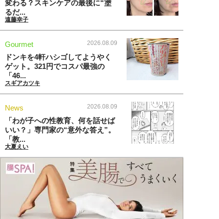
変わる？スキンケアの最後に“塗
るだ...
遠藤幸子
2026.08.09
Gourmet
ドンキを4軒ハシゴしてようやく
ゲット。321円でコスパ最強の
「46...
スギアカツキ
2026.08.09
News
「わが子への性教育、何を話せば
いい？」専門家の“意外な答え”。
「教...
大夏えい