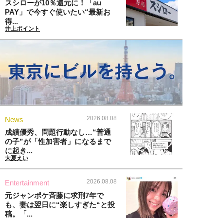
スシローが10％還元に！「au
PAY」で今すぐ使いたい“最新お
得...
井上ポイント
2026.08.08
News
成績優秀、問題行動なし…“普通
の子”が「性加害者」になるまで
に起き...
大夏えい
2026.08.08
Entertainment
元ジャンポケ斉藤に求刑7年で
も、妻は翌日に“楽しすぎた“と投
稿。「...