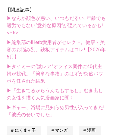
【関連記事】
▶なんか顔色が悪い、いつもだるい...年齢でも
過労でもない“意外な原因”が隠れているかも!
<PR>
▶編集部のiHerb愛用者がセレクト。健康・美
容のお悩み別、鉄板アイテムはコレ!【2026年
6月】
▶タイミーの“激レア”オフィス案件に40代主
婦が挑戦。「簡単な事務」のはずが突然パワ
ポを任された結果
▶「生きてるからうんちもするし」むき出し
の女性を描く人気漫画家に聞く
▶ギャー、浴場に見知らぬ男性が入ってきた!
「彼氏のせいでした」
にくまん子
マンガ
漫画