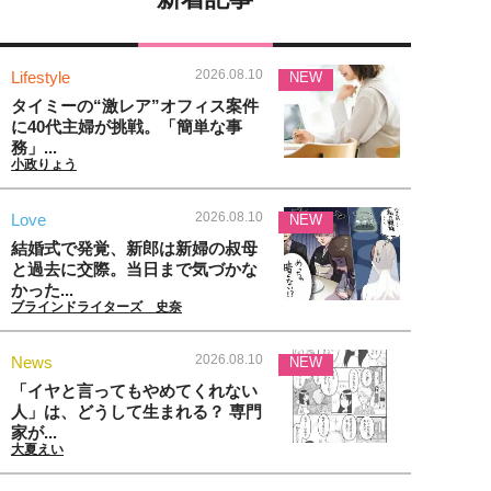
2026.08.10
Lifestyle
NEW
タイミーの“激レア”オフィス案件
に40代主婦が挑戦。「簡単な事
務」...
小政りょう
2026.08.10
Love
NEW
結婚式で発覚、新郎は新婦の叔母
と過去に交際。当日まで気づかな
かった...
ブラインドライターズ 史奈
2026.08.10
News
NEW
「イヤと言ってもやめてくれない
人」は、どうして生まれる？ 専門
家が...
大夏えい