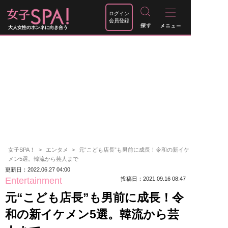
ログイン
会員登録
大人女性のホンネに向き合う
女子SPA！
エンタメ
元“こども店長”も男前に成長！令和の新イケ
メン5選。韓流から芸人まで
更新日：2022.06.27 04:00
Entertainment
投稿日：2021.09.16 08:47
元“こども店長”も男前に成長！令
和の新イケメン5選。韓流から芸