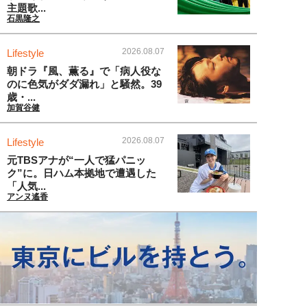
主題歌...
石黒隆之
2026.08.07
Lifestyle
朝ドラ『風、薫る』で「病人役な
のに色気がダダ漏れ」と騒然。39
歳・...
加賀谷健
2026.08.07
Lifestyle
元TBSアナが“一人で猛パニッ
ク”に。日ハム本拠地で遭遇した
「人気...
アンヌ遙香