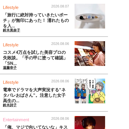
2026.08.07
Lifestyle
「旅行に絶対持っていきたいポー
チ」が無印にあった！ 濡れたもの
を入...
鈴木美奈子
2026.08.06
Lifestyle
コスメ4万点を試した美容プロの
失敗談。「手の甲に塗って確認」
「SN...
遠藤幸子
2026.08.06
Lifestyle
電車でドラマを大声実況する“ネ
タバレおばさん”。注意した女子
高生の...
鈴木詩子
2026.08.06
Entertainment
「俺、マジで向いてないな」キス