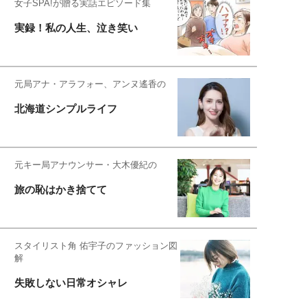
女子SPA!が贈る実話エピソード集
実録！私の人生、泣き笑い
元局アナ・アラフォー、アンヌ遙香の
北海道シンプルライフ
元キー局アナウンサー・大木優紀の
旅の恥はかき捨てて
スタイリスト角 佑宇子のファッション図
解
失敗しない日常オシャレ