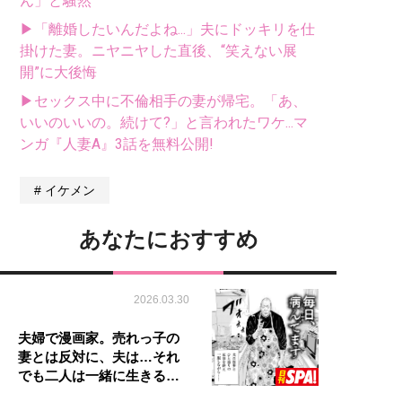
ん」と騒然
▶「離婚したいんだよね...」夫にドッキリを仕
掛けた妻。ニヤニヤした直後、“笑えない展
開”に大後悔
▶セックス中に不倫相手の妻が帰宅。「あ、
いいのいいの。続けて?」と言われたワケ...マ
ンガ『人妻A』3話を無料公開!
イケメン
あなたにおすすめ
2026.03.30
夫婦で漫画家。売れっ子の
妻とは反対に、夫は…それ
でも二人は一緒に生きる…