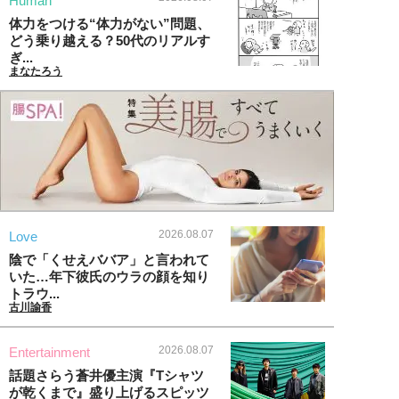
Human
体力をつける“体力がない”問題、
どう乗り越える？50代のリアルす
ぎ...
まなたろう
2026.08.07
Love
陰で「くせえババア」と言われて
いた…年下彼氏のウラの顔を知り
トラウ...
古川諭香
2026.08.07
Entertainment
話題さらう蒼井優主演『Tシャツ
が乾くまで』盛り上げるスピッツ