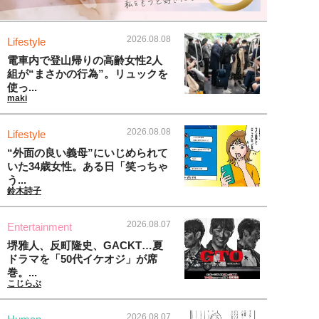
2026.08.08
Lifestyle
電車内で登山帰りの高齢女性2人
組が“まさかの行為”。リュックを
使っ...
maki
2026.08.08
Lifestyle
“外面の良い義母”にいじめられて
いた34歳女性。ある日「笑っちゃ
う...
鈴木詩子
2026.08.07
Entertainment
堺雅人、反町隆史、GACKT…夏
ドラマを「50代イケオジ」が席
巻。...
こじらぶ
2026.08.07