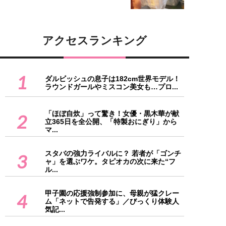
アクセスランキング
1
ダルビッシュの息子は182cm世界モデル！
ラウンドガールやミスコン美女も…プロ...
「ほぼ自炊」って驚き！女優・黒木華が献
2
立365日を全公開、「特製おにぎり」から
マ...
スタバの強力ライバルに？ 若者が「ゴンチ
3
ャ」を選ぶワケ。タピオカの次に来た“フ
ル...
甲子園の応援強制参加に、母親が猛クレー
4
ム「ネットで告発する」／びっくり体験人
気記...