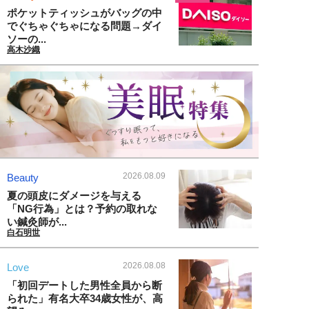
ポケットティッシュがバッグの中
でぐちゃぐちゃになる問題→ダイ
ソーの...
高木沙織
2026.08.09
Beauty
夏の頭皮にダメージを与える
「NG行為」とは？予約の取れな
い鍼灸師が...
白石明世
2026.08.08
Love
「初回デートした男性全員から断
られた」有名大卒34歳女性が、高