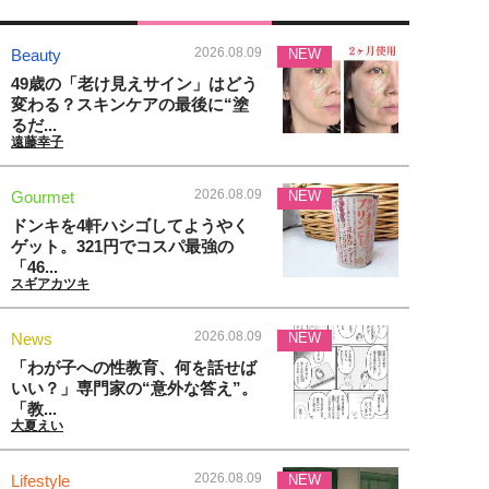
2026.08.09
Beauty
NEW
49歳の「老け見えサイン」はどう
変わる？スキンケアの最後に“塗
るだ...
遠藤幸子
2026.08.09
Gourmet
NEW
ドンキを4軒ハシゴしてようやく
ゲット。321円でコスパ最強の
「46...
スギアカツキ
2026.08.09
News
NEW
「わが子への性教育、何を話せば
いい？」専門家の“意外な答え”。
「教...
大夏えい
2026.08.09
Lifestyle
NEW