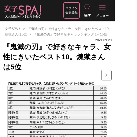
ログイン
会員登録
大人女性のホンネに向き合う
女子SPA！
『鬼滅の刃』で好きなキャラ、女性にきいたベスト10。
煉獄さんは5位
『鬼滅の刃』で好きなキャラランキング 1～15位
2021.09.29
『鬼滅の刃』で好きなキャラ、女
性にきいたベスト10。煉獄さん
は5位
☓