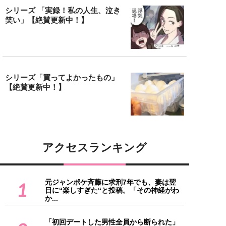
シリーズ 「実録！私の人生、泣き
笑い」【絶賛更新中！】
シリーズ「買ってよかったもの」
【絶賛更新中！】
アクセスランキング
元ジャンポケ斉藤に求刑7年でも、妻は翌
1
日に“楽しすぎた“と投稿。「その神経がわ
か...
「初回デートした男性全員から断られた」