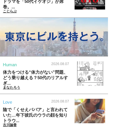
ドラマを「50代イケオジ」が席
巻。...
こじらぶ
2026.08.07
Human
体力をつける“体力がない”問題、
どう乗り越える？50代のリアルす
ぎ...
まなたろう
2026.08.07
Love
陰で「くせえババア」と言われて
いた…年下彼氏のウラの顔を知り
トラウ...
古川諭香