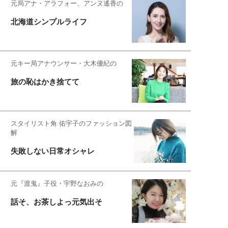
元局アナ・アラフォー、アンヌ遙香の
北海道シンプルライフ
元キー局アナウンサー・大木優紀の
旅の恥はかき捨てて
スタイリスト角 佑宇子のファッション図
解
失敗しない日常オシャレ
元『渡鬼』子役・宇野なおみの
話そ、お茶しよっ元気出そ