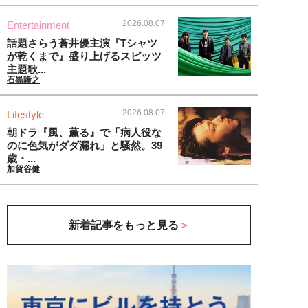
2026.08.07
Entertainment
話題さらう蒼井優主演『Tシャツ
が乾くまで』盛り上げるスピッツ
主題歌...
石黒隆之
2026.08.07
Lifestyle
朝ドラ『風、薫る』で「病人役な
のに色気がダダ漏れ」と騒然。39
歳・...
加賀谷健
新着記事をもっと見る