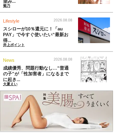
望み...
菊乃
2026.08.08
Lifestyle
スシローが10％還元に！「au
PAY」で今すぐ使いたい“最新お
得...
井上ポイント
2026.08.08
News
成績優秀、問題行動なし…“普通
の子”が「性加害者」になるまで
に起き...
大夏えい