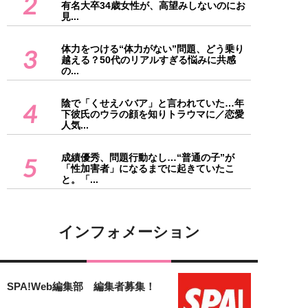
2
有名大卒34歳女性が、高望みしないのにお
見...
体力をつける“体力がない”問題、どう乗り
3
越える？50代のリアルすぎる悩みに共感
の...
陰で「くせえババア」と言われていた…年
4
下彼氏のウラの顔を知りトラウマに／恋愛
人気...
成績優秀、問題行動なし…“普通の子”が
5
「性加害者」になるまでに起きていたこ
と。「...
インフォメーション
SPA!Web編集部 編集者募集！