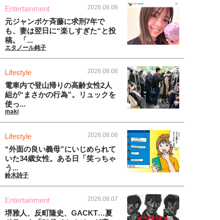
2026.08.08
Entertainment
元ジャンポケ斉藤に求刑7年で
も、妻は翌日に“楽しすぎた“と投
稿。「...
エタノール純子
2026.08.08
Lifestyle
電車内で登山帰りの高齢女性2人
組が“まさかの行為”。リュックを
使っ...
maki
2026.08.08
Lifestyle
“外面の良い義母”にいじめられて
いた34歳女性。ある日「笑っちゃ
う...
鈴木詩子
2026.08.07
Entertainment
堺雅人、反町隆史、GACKT…夏