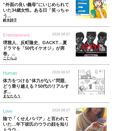
“外面の良い義母”にいじめられて
いた34歳女性。ある日「笑っちゃ
う...
鈴木詩子
2026.08.07
Entertainment
堺雅人、反町隆史、GACKT…夏
ドラマを「50代イケオジ」が席
巻。...
こじらぶ
2026.08.07
Human
体力をつける“体力がない”問題、
どう乗り越える？50代のリアルす
ぎ...
まなたろう
2026.08.07
Love
陰で「くせえババア」と言われて
いた…年下彼氏のウラの顔を知り
トラウ...