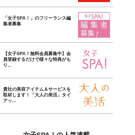
「女子SPA！」のフリーランス編
集者募集
【女子SPA！無料会員募集中】会
員登録するだけで様々な特典がも
り...
貴社の美容アイテム＆サービスを
取材します！「大人の美活」タイ
アッ...
女子SPA！の人気連載