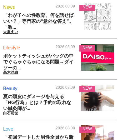
2026.08.09
News
NEW
「わが子への性教育、何を話せば
いい？」専門家の“意外な答え”。
「教...
大夏えい
2026.08.09
Lifestyle
NEW
ポケットティッシュがバッグの中
でぐちゃぐちゃになる問題→ダイ
ソーの...
高木沙織
2026.08.09
Beauty
NEW
夏の頭皮にダメージを与える
「NG行為」とは？予約の取れな
い鍼灸師が...
白石明世
2026.08.08
Love
NEW
「初回デートした男性全員から断