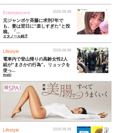
2026.08.08
Entertainment
元ジャンポケ斉藤に求刑7年で
も、妻は翌日に“楽しすぎた“と投
稿。「...
エタノール純子
2026.08.08
Lifestyle
電車内で登山帰りの高齢女性2人
組が“まさかの行為”。リュックを
使っ...
maki
2026.08.08
Lifestyle