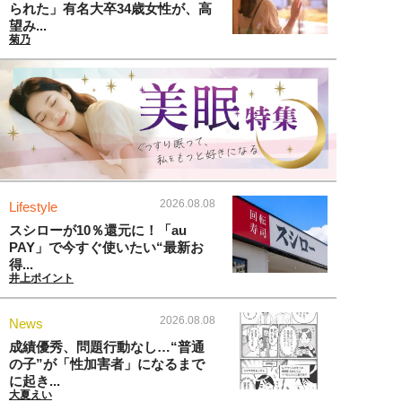
られた」有名大卒34歳女性が、高
望み...
菊乃
2026.08.08
Lifestyle
スシローが10％還元に！「au
PAY」で今すぐ使いたい“最新お
得...
井上ポイント
2026.08.08
News
成績優秀、問題行動なし…“普通
の子”が「性加害者」になるまで
に起き...
大夏えい