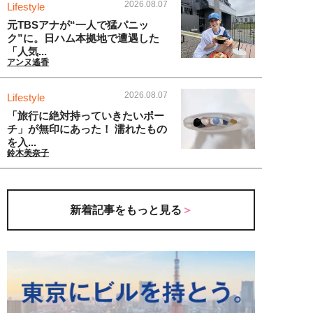
2026.08.07
Lifestyle
元TBSアナが“一人で猛パニッ
ク”に。日ハム本拠地で遭遇した
「人気...
アンヌ遙香
2026.08.07
Lifestyle
「旅行に絶対持っていきたいポー
チ」が無印にあった！ 濡れたもの
を入...
鈴木美奈子
新着記事をもっと見る