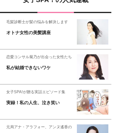
毛髪診断士が髪の悩みを解決します
オトナ女性の美髪講座
恋愛コンサル菊乃が出会った女性たち
私が結婚できないワケ
女子SPA!が贈る実話エピソード集
実録！私の人生、泣き笑い
元局アナ・アラフォー、アンヌ遙香の