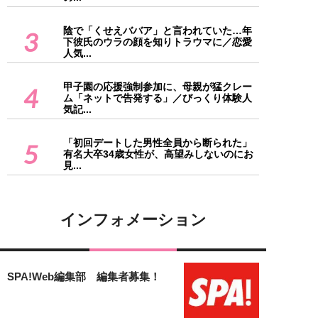
陰で「くせえババア」と言われていた…年
3
下彼氏のウラの顔を知りトラウマに／恋愛
人気...
甲子園の応援強制参加に、母親が猛クレー
4
ム「ネットで告発する」／びっくり体験人
気記...
「初回デートした男性全員から断られた」
5
有名大卒34歳女性が、高望みしないのにお
見...
インフォメーション
SPA!Web編集部 編集者募集！