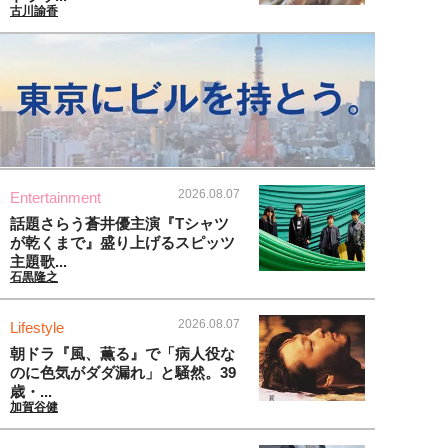
古川諭香
2026.08.07
Entertainment
話題さらう蒼井優主演『Tシャツ
が乾くまで』盛り上げるスピッツ
主題歌...
石黒隆之
2026.08.07
Lifestyle
朝ドラ『風、薫る』で「病人役な
のに色気がダダ漏れ」と騒然。39
歳・...
加賀谷健