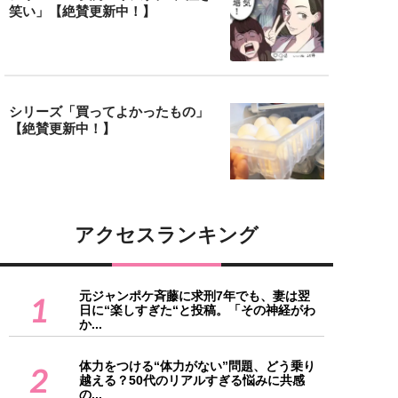
笑い」【絶賛更新中！】
シリーズ「買ってよかったもの」
【絶賛更新中！】
アクセスランキング
元ジャンポケ斉藤に求刑7年でも、妻は翌
1
日に“楽しすぎた“と投稿。「その神経がわ
か...
体力をつける“体力がない”問題、どう乗り
2
越える？50代のリアルすぎる悩みに共感
の...