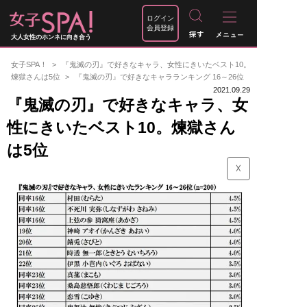
ログイン
会員登録
大人女性のホンネに向き合う
女子SPA！
『鬼滅の刃』で好きなキャラ、女性にきいたベスト10。
煉獄さんは5位
『鬼滅の刃』で好きなキャラランキング 16～26位
2021.09.29
『鬼滅の刃』で好きなキャラ、女
性にきいたベスト10。煉獄さん
は5位
☓