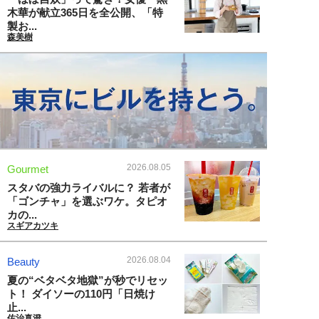
木華が献立365日を全公開、「特
製お...
森美樹
2026.08.05
Gourmet
スタバの強力ライバルに？ 若者が
「ゴンチャ」を選ぶワケ。タピオ
カの...
スギアカツキ
2026.08.04
Beauty
夏の“ベタベタ地獄”が秒でリセッ
ト！ ダイソーの110円「日焼け
止...
佐治真澄