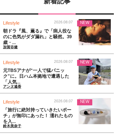
新着記事
2026.08.07
Lifestyle
NEW
朝ドラ『風、薫る』で「病人役な
のに色気がダダ漏れ」と騒然。39
歳・...
加賀谷健
2026.08.07
Lifestyle
NEW
元TBSアナが“一人で猛パニッ
ク”に。日ハム本拠地で遭遇した
「人気...
アンヌ遙香
2026.08.07
Lifestyle
NEW
「旅行に絶対持っていきたいポー
チ」が無印にあった！ 濡れたもの
を入...
鈴木美奈子