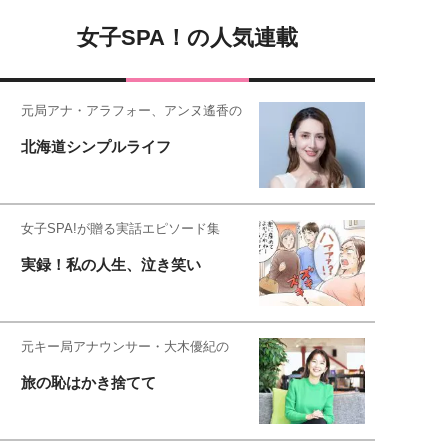
女子SPA！の人気連載
元局アナ・アラフォー、アンヌ遙香の
北海道シンプルライフ
女子SPA!が贈る実話エピソード集
実録！私の人生、泣き笑い
元キー局アナウンサー・大木優紀の
旅の恥はかき捨てて