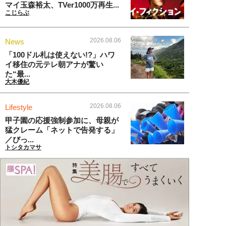
マイ玉森裕太、TVer1000万再生...
こじらぶ
2026.08.06
News
「100ドル札は使えない!?」ハワ
イ移住の元テレ朝アナが驚い
た“最...
大木優紀
2026.08.06
Lifestyle
甲子園の応援強制参加に、母親が
猛クレーム「ネットで告発する」
／びっ...
トシタカマサ