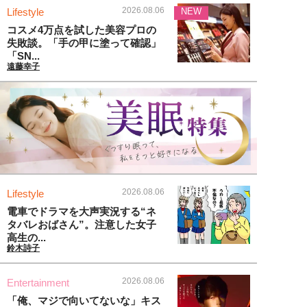
2026.08.06
Lifestyle
NEW
コスメ4万点を試した美容プロの
失敗談。「手の甲に塗って確認」
「SN...
遠藤幸子
2026.08.06
Lifestyle
電車でドラマを大声実況する“ネ
タバレおばさん”。注意した女子
高生の...
鈴木詩子
2026.08.06
Entertainment
「俺、マジで向いてないな」キス