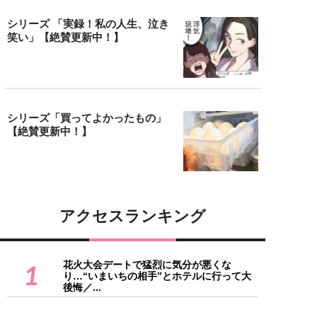
シリーズ 「実録！私の人生、泣き
笑い」【絶賛更新中！】
シリーズ「買ってよかったもの」
【絶賛更新中！】
アクセスランキング
花火大会デートで猛烈に気分が悪くな
1
り…“いまいちの相手”とホテルに行って大
後悔／...