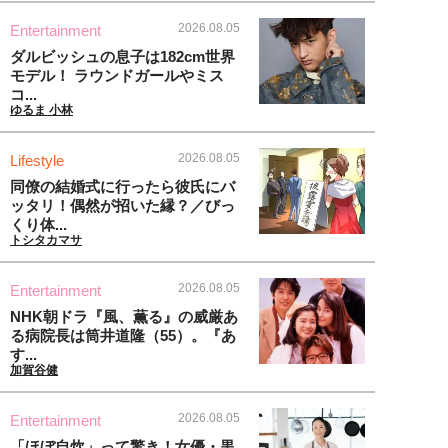
2026.08.05
Entertainment
ダルビッシュの息子は182cm世界
モデル！ ラウンドガールやミス
コ...
ゆるま 小林
2026.08.05
Lifestyle
同僚の結婚式に行ったら彼氏にバ
ッタリ！偶然が招いた縁？／びっ
くり体...
トシタカマサ
2026.08.05
Entertainment
NHK朝ドラ『風、薫る』の威厳あ
る病院長は筒井道隆（55）。『あ
す...
加賀谷健
2026.08.05
Entertainment
「ほぼ自炊」って驚き！女優・黒