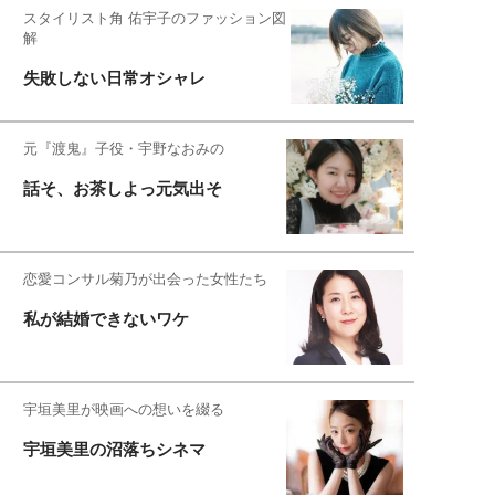
スタイリスト角 佑宇子のファッション図
解
失敗しない日常オシャレ
元『渡鬼』子役・宇野なおみの
話そ、お茶しよっ元気出そ
恋愛コンサル菊乃が出会った女性たち
私が結婚できないワケ
宇垣美里が映画への想いを綴る
宇垣美里の沼落ちシネマ