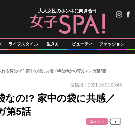
大人女性のホンネに向き合う
メ
ライフスタイル
生き方
ビューティ
ファッション
れる袋なの!? 家中の袋に共感／峰なゆかの育児マンガ第5話
投稿日：2021.10.02 08:45
なの!? 家中の袋に共感／
ガ第5話
コメント