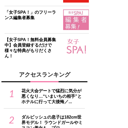
「女子SPA！」のフリーラ
ンス編集者募集
【女子SPA！無料会員募集
中】会員登録するだけで
様々な特典がもりだくさ
ん！
アクセスランキング
1
花火大会デートで猛烈に気分が
悪くなり…“いまいちの相手”と
ホテルに行って大後悔／...
2
ダルビッシュの息子は182cm世
界モデル！ ラウンドガールやミ
スコン美女も…プロ...