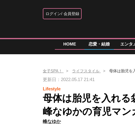
ログイン
会員登録
HOME
恋愛・結婚
エンタ
女子SPA！
ライフスタイル
母体は胎児を入
更新日：2022.05.17 21:41
Lifestyle
母体は胎児を入れる袋
峰なゆかの育児マン
峰なゆか