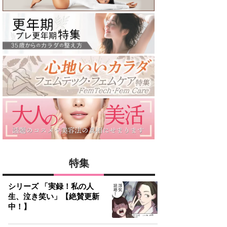
特集
シリーズ 「実録！私の人
生、泣き笑い」【絶賛更新
中！】