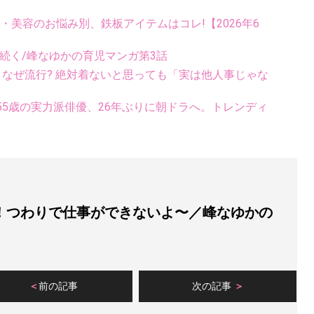
康・美容のお悩み別、鉄板アイテムはコレ!【2026年6
続く/峰なゆかの育児マンガ第3話
ス、なぜ流行? 絶対着ないと思っても「実は他人事じゃな
5歳の実力派俳優、26年ぶりに朝ドラへ。トレンディ
！つわりで仕事ができないよ〜／峰なゆかの
前の記事
次の記事