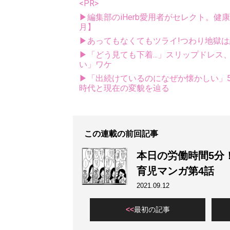
<PR>
▶編集部のiHerb愛用者がセレクト。健
月】
▶あってもなくてもツライ!つわり地獄は
▶「どう見ても下着...」スリップドレ
い」ワケ
▶「出続けているのになぜか懐かしい」5
時代と現在の変貌を辿る
この連載の前回記事
本日の労働時間5分
育児マンガ第4話
2021.09.12
最初の記事