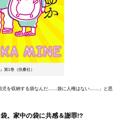
』第1巻（扶桑社）
胎児を収納する袋なんだ……袋に人権はない……」と思
袋。家中の袋に共感＆謝罪!?