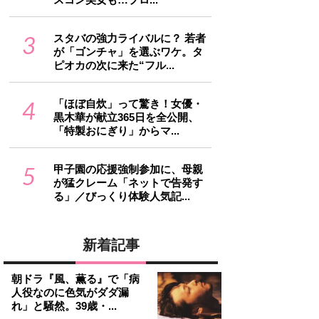
3
スタバの強力ライバルに？ 若者
が「ゴンチャ」を選ぶワケ。タ
ピオカの次に来た“フル...
4
「ほぼ自炊」って驚き！女優・
黒木華が献立365日を全公開、
「特製おにぎり」からマ...
5
甲子園の応援強制参加に、母親
が猛クレーム「ネットで告発す
る」／びっくり体験人気記...
新着記事
朝ドラ『風、薫る』で「病
人役なのに色気がダダ漏
れ」と騒然。39歳・...