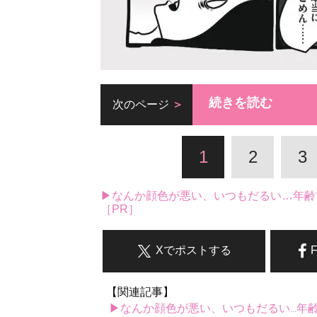
続きを読む
次のページ
1
2
3
▶なんか顔色が悪い、いつもだるい…年齢
［PR］
Xでポストする
【関連記事】
▶なんか顔色が悪い、いつもだるい...年