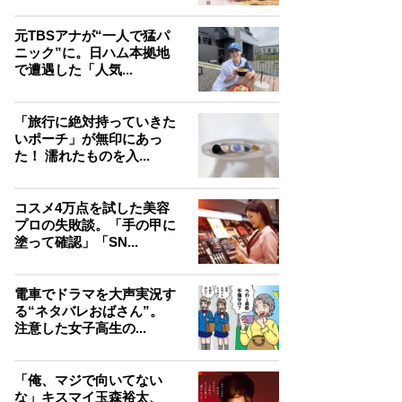
元TBSアナが“一人で猛パ
ニック”に。日ハム本拠地
で遭遇した「人気...
「旅行に絶対持っていきた
いポーチ」が無印にあっ
た！ 濡れたものを入...
コスメ4万点を試した美容
プロの失敗談。「手の甲に
塗って確認」「SN...
電車でドラマを大声実況す
る“ネタバレおばさん”。
注意した女子高生の...
「俺、マジで向いてない
な」キスマイ玉森裕太、