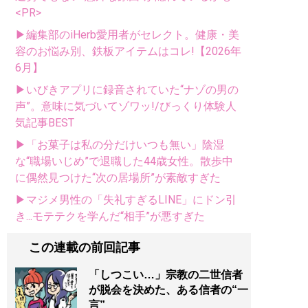
<PR>
▶編集部のiHerb愛用者がセレクト。健康・美
容のお悩み別、鉄板アイテムはコレ!【2026年
6月】
▶いびきアプリに録音されていた“ナゾの男の
声”。意味に気づいてゾワッ!/びっくり体験人
気記事BEST
▶「お菓子は私の分だけいつも無い」陰湿
な“職場いじめ”で退職した44歳女性。散歩中
に偶然見つけた“次の居場所”が素敵すぎた
▶マジメ男性の「失礼すぎるLINE」にドン引
き...モテテクを学んだ“相手”が悪すぎた
この連載の前回記事
「しつこい…」宗教の二世信者
が脱会を決めた、ある信者の“一
言”