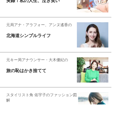
実録！私の人生、泣き笑い
元局アナ・アラフォー、アンヌ遙香の
北海道シンプルライフ
元キー局アナウンサー・大木優紀の
旅の恥はかき捨てて
スタイリスト角 佑宇子のファッション図
解
失敗しない日常オシャレ
元『渡鬼』子役・宇野なおみの