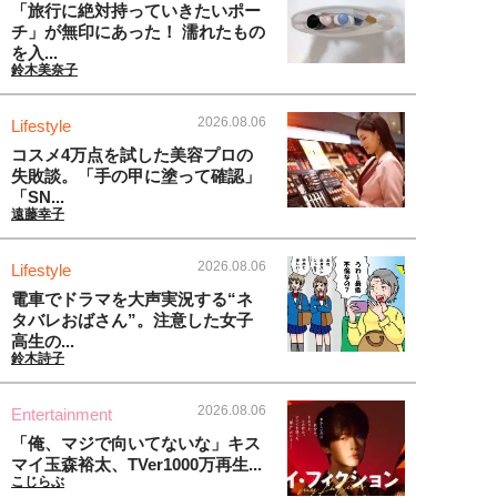
「旅行に絶対持っていきたいポー
チ」が無印にあった！ 濡れたもの
を入...
鈴木美奈子
2026.08.06
Lifestyle
コスメ4万点を試した美容プロの
失敗談。「手の甲に塗って確認」
「SN...
遠藤幸子
2026.08.06
Lifestyle
電車でドラマを大声実況する“ネ
タバレおばさん”。注意した女子
高生の...
鈴木詩子
2026.08.06
Entertainment
「俺、マジで向いてないな」キス
マイ玉森裕太、TVer1000万再生...
こじらぶ