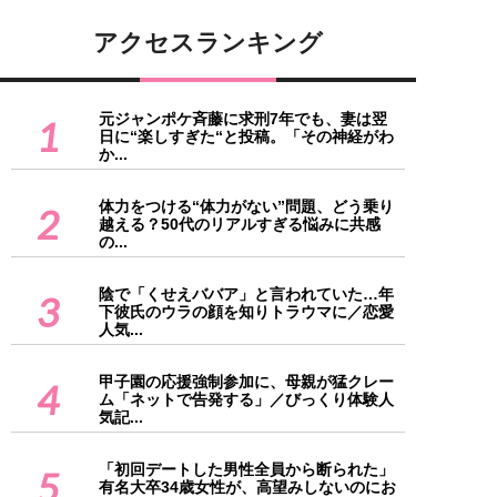
アクセスランキング
元ジャンポケ斉藤に求刑7年でも、妻は翌
1
日に“楽しすぎた“と投稿。「その神経がわ
か...
体力をつける“体力がない”問題、どう乗り
2
越える？50代のリアルすぎる悩みに共感
の...
陰で「くせえババア」と言われていた…年
3
下彼氏のウラの顔を知りトラウマに／恋愛
人気...
甲子園の応援強制参加に、母親が猛クレー
4
ム「ネットで告発する」／びっくり体験人
気記...
「初回デートした男性全員から断られた」
5
有名大卒34歳女性が、高望みしないのにお