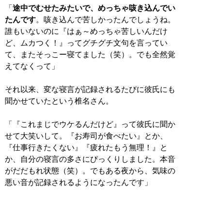
「
途中でむせたみたいで、めっちゃ咳き込んでい
たんです
。咳き込んで苦しかったんでしょうね。
誰もいないのに『はぁ～めっちゃ苦しいんだけ
ど、ムカつく！』ってグチグチ文句を言ってい
て、またそっこー寝てました（笑）。でも全然覚
えてなくって」
それ以来、変な寝言が記録されるたびに彼氏にも
聞かせていたという椎名さん。
「『これまじでウケるんだけど』って彼氏に聞か
せて大笑いして。『お寿司が食べたい』とか、
『仕事行きたくない』『疲れたもう無理！』と
か、自分の寝言の多さにびっくりしました。本音
がだだもれ状態（笑）。でもある夜から、気味の
悪い音が記録されるようになったんです」