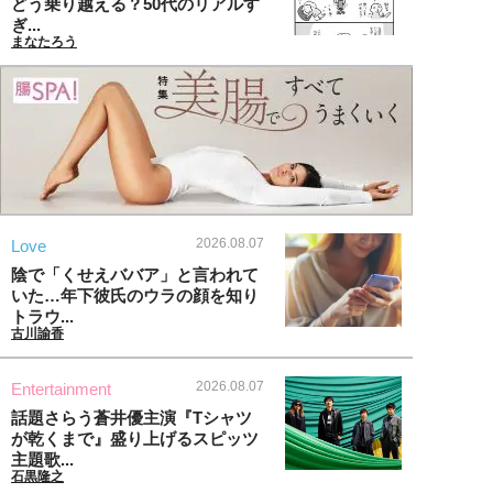
どう乗り越える？50代のリアルす
ぎ...
まなたろう
2026.08.07
Love
陰で「くせえババア」と言われて
いた…年下彼氏のウラの顔を知り
トラウ...
古川諭香
2026.08.07
Entertainment
話題さらう蒼井優主演『Tシャツ
が乾くまで』盛り上げるスピッツ
主題歌...
石黒隆之