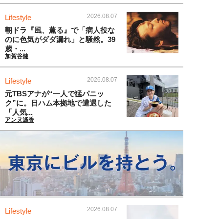
2026.08.07
Lifestyle
朝ドラ『風、薫る』で「病人役な
のに色気がダダ漏れ」と騒然。39
歳・...
加賀谷健
2026.08.07
Lifestyle
元TBSアナが“一人で猛パニッ
ク”に。日ハム本拠地で遭遇した
「人気...
アンヌ遙香
2026.08.07
Lifestyle