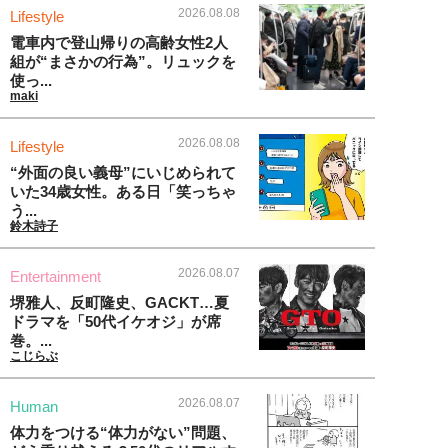
2026.08.08
Lifestyle
電車内で登山帰りの高齢女性2人
組が“まさかの行為”。リュックを
使っ...
maki
2026.08.08
Lifestyle
“外面の良い義母”にいじめられて
いた34歳女性。ある日「笑っちゃ
う...
鈴木詩子
2026.08.07
Entertainment
堺雅人、反町隆史、GACKT…夏
ドラマを「50代イケオジ」が席
巻。...
こじらぶ
2026.08.07
Human
体力をつける“体力がない”問題、