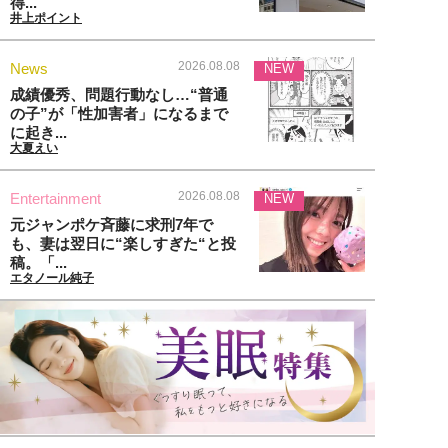
得...
井上ポイント
2026.08.08
News
NEW
成績優秀、問題行動なし…“普通
の子”が「性加害者」になるまで
に起き...
大夏えい
2026.08.08
Entertainment
NEW
元ジャンポケ斉藤に求刑7年で
も、妻は翌日に“楽しすぎた“と投
稿。「...
エタノール純子