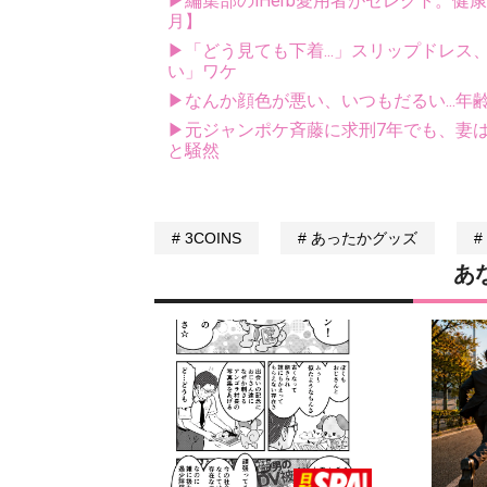
▶編集部のiHerb愛用者がセレクト。健
月】
▶「どう見ても下着...」スリップドレ
い」ワケ
▶なんか顔色が悪い、いつもだるい...年
▶元ジャンポケ斉藤に求刑7年でも、妻は
と騒然
3COINS
あったかグッズ
あ