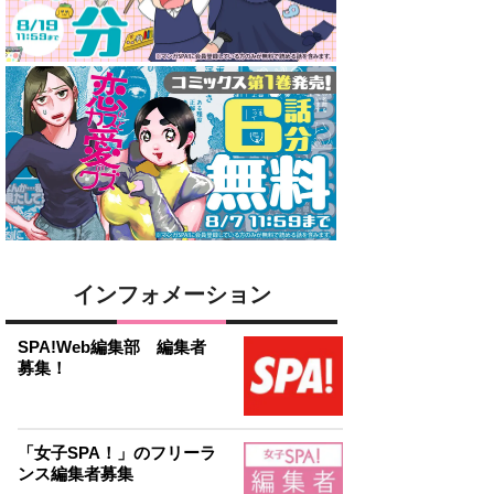
インフォメーション
SPA!Web編集部 編集者
募集！
「女子SPA！」のフリーラ
ンス編集者募集