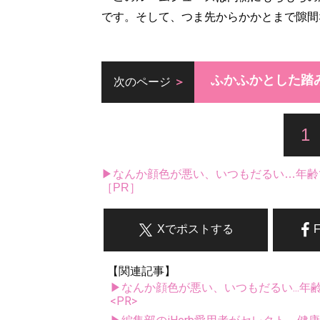
です。そして、つま先からかかとまで隙間
ふかふかとした踏
次のページ
1
▶なんか顔色が悪い、いつもだるい…年齢
［PR］
Xでポストする
【関連記事】
▶なんか顔色が悪い、いつもだるい...年
<PR>