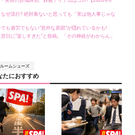
康・美容のお悩み別、鉄板アイテムはコレ!【2026年6
ス、なぜ流行? 絶対着ないと思っても「実は他人事じゃな
齢でも過労でもない“意外な原因”が隠れているかも!
翌日に“楽しすぎた“と投稿。「その神経がわからん」
ルームシューズ
なたにおすすめ