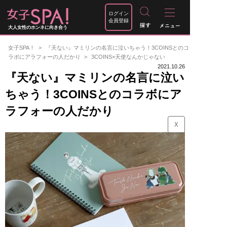
ログイン
会員登録
大人女性のホンネに向き合う
女子SPA！
『天ない』マミリンの名言に泣いちゃう！3COINSとのコ
ラボにアラフォーの人だかり
3COINS×天使なんかじゃない
2021.10.26
『天ない』マミリンの名言に泣い
ちゃう！3COINSとのコラボにア
ラフォーの人だかり
☓