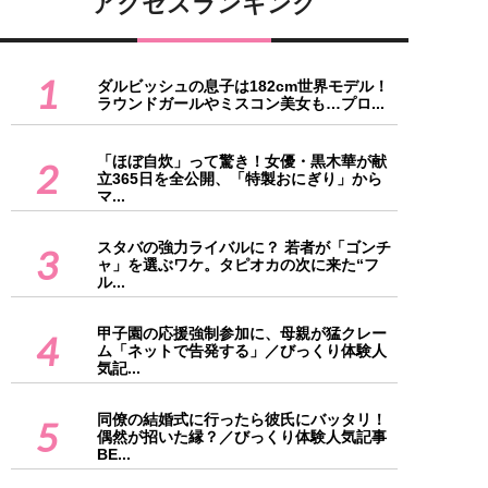
アクセスランキング
1
ダルビッシュの息子は182cm世界モデル！
ラウンドガールやミスコン美女も…プロ...
「ほぼ自炊」って驚き！女優・黒木華が献
2
立365日を全公開、「特製おにぎり」から
マ...
スタバの強力ライバルに？ 若者が「ゴンチ
3
ャ」を選ぶワケ。タピオカの次に来た“フ
ル...
甲子園の応援強制参加に、母親が猛クレー
4
ム「ネットで告発する」／びっくり体験人
気記...
同僚の結婚式に行ったら彼氏にバッタリ！
5
偶然が招いた縁？／びっくり体験人気記事
BE...