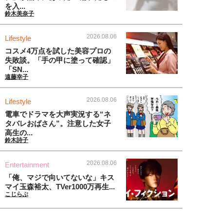
を入...
鈴木美奈子
2026.08.06
Lifestyle
コスメ4万点を試した美容プロの
失敗談。「手の甲に塗って確認」
「SN...
遠藤幸子
2026.08.06
Lifestyle
電車でドラマを大声実況する“ネ
タバレおばさん”。注意した女子
高生の...
鈴木詩子
2026.08.06
Entertainment
「俺、マジで向いてないな」キス
マイ玉森裕太、TVer1000万再生...
こじらぶ