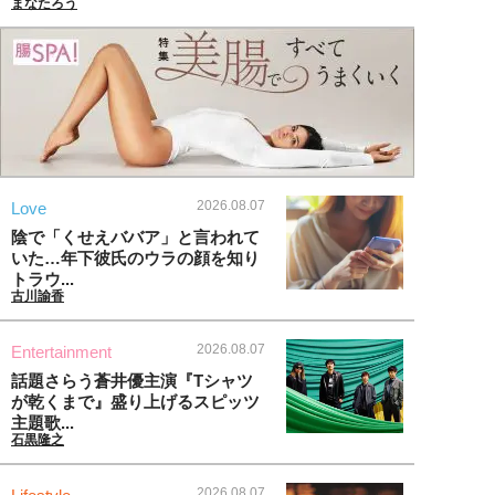
まなたろう
2026.08.07
Love
陰で「くせえババア」と言われて
いた…年下彼氏のウラの顔を知り
トラウ...
古川諭香
2026.08.07
Entertainment
話題さらう蒼井優主演『Tシャツ
が乾くまで』盛り上げるスピッツ
主題歌...
石黒隆之
2026.08.07