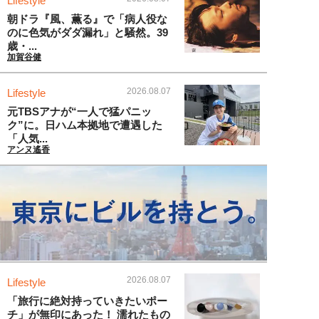
Lifestyle
朝ドラ『風、薫る』で「病人役な
のに色気がダダ漏れ」と騒然。39
歳・...
加賀谷健
2026.08.07
Lifestyle
元TBSアナが“一人で猛パニッ
ク”に。日ハム本拠地で遭遇した
「人気...
アンヌ遙香
2026.08.07
Lifestyle
「旅行に絶対持っていきたいポー
チ」が無印にあった！ 濡れたもの