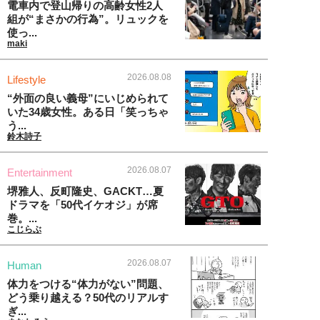
電車内で登山帰りの高齢女性2人
組が“まさかの行為”。リュックを
使っ...
maki
2026.08.08
Lifestyle
“外面の良い義母”にいじめられて
いた34歳女性。ある日「笑っちゃ
う...
鈴木詩子
2026.08.07
Entertainment
堺雅人、反町隆史、GACKT…夏
ドラマを「50代イケオジ」が席
巻。...
こじらぶ
2026.08.07
Human
体力をつける“体力がない”問題、
どう乗り越える？50代のリアルす
ぎ...