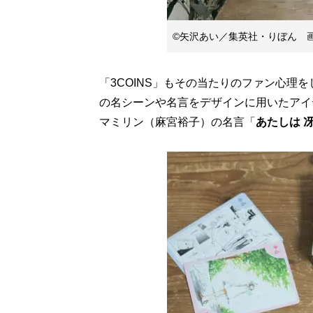
©矢沢あい／集英社・りぼん 
「3COINS」もその当たりのファン心理
の名シーンや名言をデザインに用いたアイ
マミリン（麻宮裕子）の名言「
あたしは 