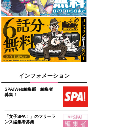
インフォメーション
SPA!Web編集部 編集者
募集！
「女子SPA！」のフリーラ
ンス編集者募集