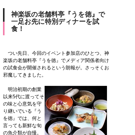
神楽坂の老舗料亭『うを徳』で
一足お先に特別ディナーを試
食！
つい先日、今回のイベント参加店のひとつ、神
楽坂の老舗料亭『うを徳』でメディア関係者向け
の試食会が開催されるという朗報が。さっそくお
邪魔してきました。
明治初期の創業
以来5代に渡ってそ
の味と心意気を守
り継いでいる『う
を徳』では、何と
言っても新鮮な旬
の魚介類が自慢。