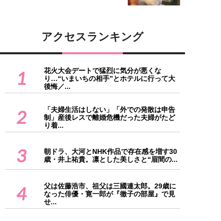
アクセスランキング
花火大会デートで猛烈に気分が悪くな
1
り…“いまいちの相手”とホテルに行って大
後悔／...
「夫婦生活はしない」「外での発散は申告
2
制」産後レスで離婚危機だった夫婦がたど
り着...
3
朝ドラ、大河とNHK作品で存在感を増す30
歳・井上祐貴。凛とした美しさと“眉間の...
父は佐藤浩市、祖父は三國連太郎。29歳に
4
なった俳優・寛一郎が『徹子の部屋』で見
せ...