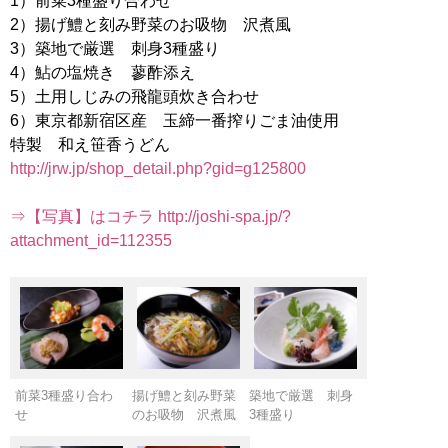
1）前菜3種盛り合わせ
2）揚げ鱧と刻み野菜のお吸物 沢煮風
3）築地で厳選 刺身3種盛り
4）鮎の塩焼き 蓼酢添え
5）土用しじみの飛龍頭炊き合わせ
6）東京都新宿区産 玉締一番搾りごま油使用
http://jrw.jp/shop_detail.php?gid=g125800
⇒【写真】はコチラ http://joshi-spa.jp/?
attachment_id=112355
前菜3種盛り合わ
揚げ鱧と刻み野菜
築地で厳選 刺身
せ
のお吸物 沢煮風
3種盛り