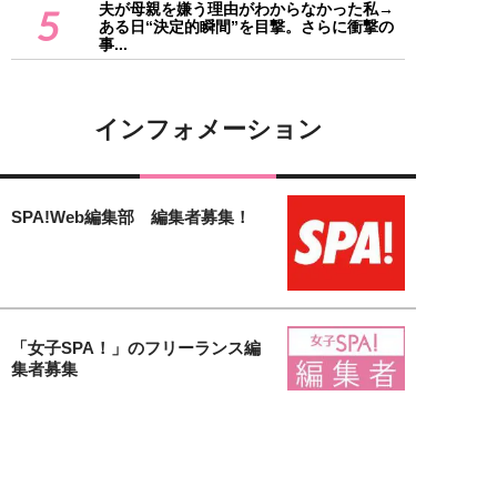
夫が母親を嫌う理由がわからなかった私→
5
ある日“決定的瞬間”を目撃。さらに衝撃の
事...
インフォメーション
SPA!Web編集部 編集者募集！
「女子SPA！」のフリーランス編
集者募集
【女子SPA！無料会員募集中】会