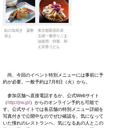
鮎の塩焼き 蓼酢
東京都新宿区産
添え
玉締一番搾りごま
油使用 特製 和
え笹香うどん
尚、今回のイベント特別メニューには事前に予
約が必要。一般予約は7月8日（火）から。
参加店舗へ直接電話するか、公式Webサイト
（
http://jrw.jp/
）からのオンライン予約も可能で
す。公式サイトでは各店舗の特別メニュー詳細を
写真付きで公開中なのでぜひ確認を。気になって
いた憧れのレストランへ、気になるあの人とこの