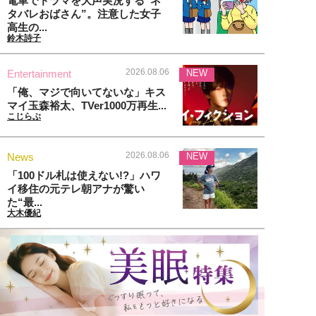
電車でドラマを大声実況する“ネ
タバレおばさん”。注意した女子
高生の...
鈴木詩子
2026.08.06
Entertainment
NEW
「俺、マジで向いてないな」キス
マイ玉森裕太、TVer1000万再生...
こじらぶ
2026.08.06
News
NEW
「100ドル札は使えない!?」ハワ
イ移住の元テレ朝アナが驚い
た“最...
大木優紀