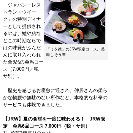
「ジャパン・レス
トラン・ウイー
ク」の特別ディナ
ーとして提供され
るのは、鱧や鮎な
どこの時期ならで
はの味覚がふんだ
「うを徳」のJRW限定コース。美
んに取り入れられ
味しそう!!!!
た全6品の会席コー
ス（7,000円／税・
サ別）。
歴史を感じるお座敷に通され、仲居さんの柔ら
かな物腰や無駄のない所作など、本格的な料亭の
サービスも体験できました。
【JRW】夏の食材を一度に味わえる！ JRW限
定 会席6品コース 7,000円（税・サ別）