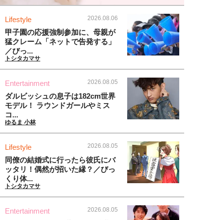
2026.08.06
Lifestyle
甲子園の応援強制参加に、母親が
猛クレーム「ネットで告発する」
／びっ...
トシタカマサ
2026.08.05
Entertainment
ダルビッシュの息子は182cm世界
モデル！ ラウンドガールやミス
コ...
ゆるま 小林
2026.08.05
Lifestyle
同僚の結婚式に行ったら彼氏にバ
ッタリ！偶然が招いた縁？／びっ
くり体...
トシタカマサ
2026.08.05
Entertainment