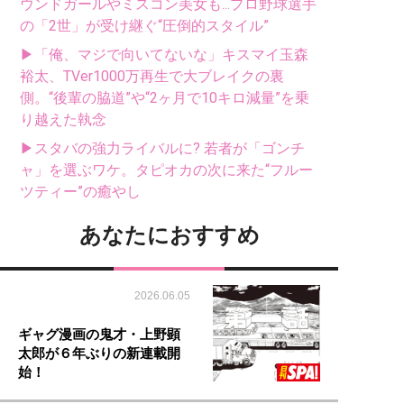
ウンドガールやミスコン美女も...プロ野球選手
の「2世」が受け継ぐ“圧倒的スタイル”
▶「俺、マジで向いてないな」キスマイ玉森
裕太、TVer1000万再生で大ブレイクの裏
側。“後輩の脇道”や“2ヶ月で10キロ減量”を乗
り越えた執念
▶スタバの強力ライバルに? 若者が「ゴンチ
ャ」を選ぶワケ。タピオカの次に来た“フルー
ツティー”の癒やし
あなたにおすすめ
2026.06.05
ギャグ漫画の鬼才・上野顕
太郎が６年ぶりの新連載開
始！