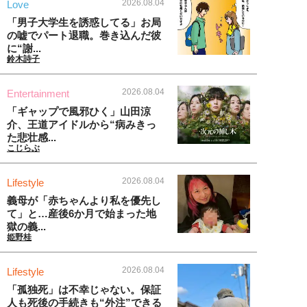
2026.08.04
Love
「男子大学生を誘惑してる」お局
の嘘でパート退職。巻き込んだ彼
に“謝...
鈴木詩子
2026.08.04
Entertainment
「ギャップで風邪ひく」山田涼
介、王道アイドルから“病みきっ
た悲壮感...
こじらぶ
2026.08.04
Lifestyle
義母が「赤ちゃんより私を優先し
て」と…産後6か月で始まった地
獄の義...
姫野桂
2026.08.04
Lifestyle
「孤独死」は不幸じゃない。保証
人も死後の手続きも“外注”できる