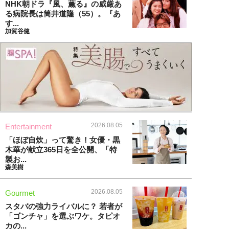
NHK朝ドラ『風、薫る』の威厳あ
る病院長は筒井道隆（55）。『あ
す...
加賀谷健
2026.08.05
Entertainment
「ほぼ自炊」って驚き！女優・黒
木華が献立365日を全公開、「特
製お...
森美樹
2026.08.05
Gourmet
スタバの強力ライバルに？ 若者が
「ゴンチャ」を選ぶワケ。タピオ
カの...