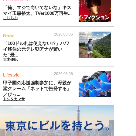
「俺、マジで向いてないな」キス
マイ玉森裕太、TVer1000万再生...
こじらぶ
2026.08.06
News
「100ドル札は使えない!?」ハワ
イ移住の元テレ朝アナが驚い
た“最...
大木優紀
2026.08.06
Lifestyle
甲子園の応援強制参加に、母親が
猛クレーム「ネットで告発する」
／びっ...
トシタカマサ