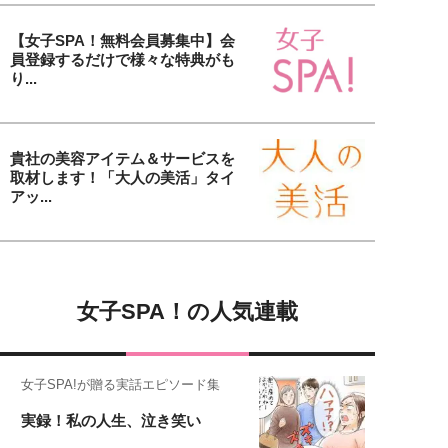
【女子SPA！無料会員募集中】会
員登録するだけで様々な特典がも
り...
貴社の美容アイテム＆サービスを
取材します！「大人の美活」タイ
アッ...
女子SPA！の人気連載
女子SPA!が贈る実話エピソード集
実録！私の人生、泣き笑い