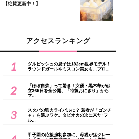
【絶賛更新中！】
アクセスランキング
1
ダルビッシュの息子は182cm世界モデル！
ラウンドガールやミスコン美女も…プロ...
「ほぼ自炊」って驚き！女優・黒木華が献
2
立365日を全公開、「特製おにぎり」から
マ...
スタバの強力ライバルに？ 若者が「ゴンチ
3
ャ」を選ぶワケ。タピオカの次に来た“フ
ル...
甲子園の応援強制参加に、母親が猛クレー