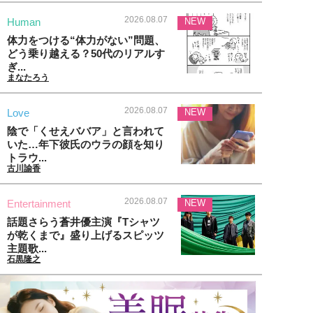
2026.08.07
Human
NEW
体力をつける“体力がない”問題、
どう乗り越える？50代のリアルす
ぎ...
まなたろう
2026.08.07
Love
NEW
陰で「くせえババア」と言われて
いた…年下彼氏のウラの顔を知り
トラウ...
古川諭香
2026.08.07
Entertainment
NEW
話題さらう蒼井優主演『Tシャツ
が乾くまで』盛り上げるスピッツ
主題歌...
石黒隆之