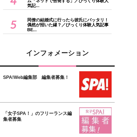
4
ム「ネットで告発する」／びっくり体験人
気記...
同僚の結婚式に行ったら彼氏にバッタリ！
5
偶然が招いた縁？／びっくり体験人気記事
BE...
インフォメーション
SPA!Web編集部 編集者募集！
「女子SPA！」のフリーランス編
集者募集