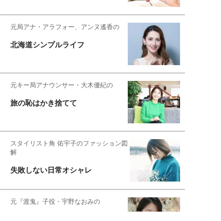
元局アナ・アラフォー、アンヌ遙香の
北海道シンプルライフ
元キー局アナウンサー・大木優紀の
旅の恥はかき捨てて
スタイリスト角 佑宇子のファッション図
解
失敗しない日常オシャレ
元『渡鬼』子役・宇野なおみの
話そ、お茶しよっ元気出そ