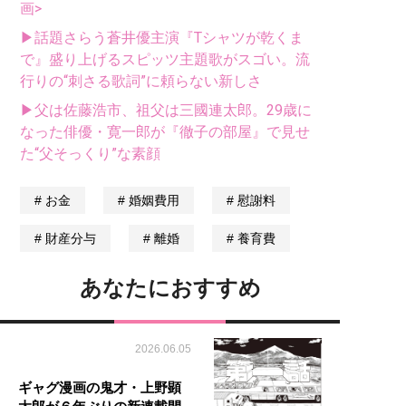
画>
▶話題さらう蒼井優主演『Tシャツが乾くま
で』盛り上げるスピッツ主題歌がスゴい。流
行りの“刺さる歌詞”に頼らない新しさ
▶父は佐藤浩市、祖父は三國連太郎。29歳に
なった俳優・寛一郎が『徹子の部屋』で見せ
た“父そっくり”な素顔
お金
婚姻費用
慰謝料
財産分与
離婚
養育費
あなたにおすすめ
2026.06.05
ギャグ漫画の鬼才・上野顕