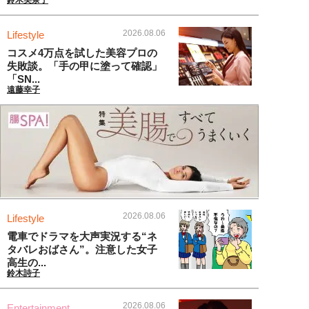
鈴木美奈子
2026.08.06
Lifestyle
コスメ4万点を試した美容プロの
失敗談。「手の甲に塗って確認」
「SN...
遠藤幸子
2026.08.06
Lifestyle
電車でドラマを大声実況する“ネ
タバレおばさん”。注意した女子
高生の...
鈴木詩子
2026.08.06
Entertainment