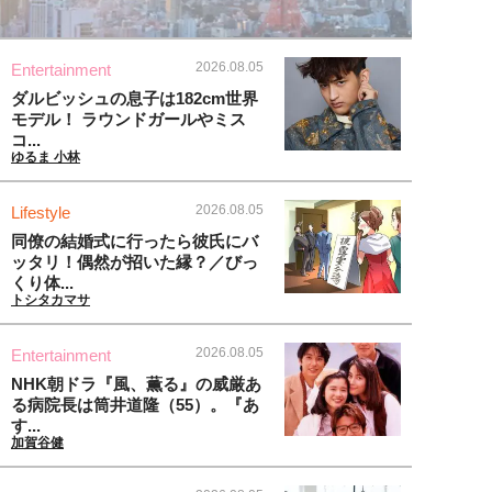
2026.08.05
Entertainment
ダルビッシュの息子は182cm世界
モデル！ ラウンドガールやミス
コ...
ゆるま 小林
2026.08.05
Lifestyle
同僚の結婚式に行ったら彼氏にバ
ッタリ！偶然が招いた縁？／びっ
くり体...
トシタカマサ
2026.08.05
Entertainment
NHK朝ドラ『風、薫る』の威厳あ
る病院長は筒井道隆（55）。『あ
す...
加賀谷健