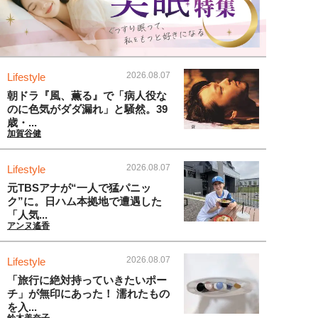
2026.08.07
Lifestyle
朝ドラ『風、薫る』で「病人役な
のに色気がダダ漏れ」と騒然。39
歳・...
加賀谷健
2026.08.07
Lifestyle
元TBSアナが“一人で猛パニッ
ク”に。日ハム本拠地で遭遇した
「人気...
アンヌ遙香
2026.08.07
Lifestyle
「旅行に絶対持っていきたいポー
チ」が無印にあった！ 濡れたもの
を入...