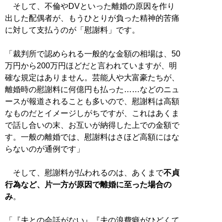
そして、不倫やDVといった離婚の原因を作り
出した配偶者が、もうひとりが負った精神的苦痛
に対して支払うのが「慰謝料」です。
「裁判所で認められる一般的な金額の相場は、50
万円から200万円ほどだと言われていますが、明
確な規定はありません。芸能人や大富豪たちが、
離婚時の慰謝料に何億円も払った……などのニュ
ースが報道されることも多いので、慰謝料は高額
なものだとイメージしがちですが、これはあくま
で話し合いの末、お互いが納得した上での金額で
す。一般の離婚では、慰謝料はさほど高額にはな
らないのが通例です」
そして、慰謝料が払われるのは、あくまで
不貞
行為など、片一方が原因で離婚に至った場合の
み
。
「『夫との会話がない』『夫の浪費癖がひどくて