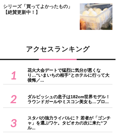
シリーズ「買ってよかったもの」
【絶賛更新中！】
アクセスランキング
花火大会デートで猛烈に気分が悪くな
1
り…“いまいちの相手”とホテルに行って大
後悔／...
2
ダルビッシュの息子は182cm世界モデル！
ラウンドガールやミスコン美女も…プロ...
スタバの強力ライバルに？ 若者が「ゴンチ
3
ャ」を選ぶワケ。タピオカの次に来た“フ
ル...