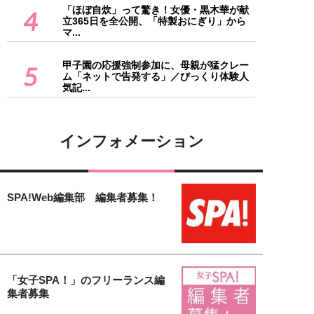
「ほぼ自炊」って驚き！女優・黒木華が献
4
立365日を全公開、「特製おにぎり」から
マ...
甲子園の応援強制参加に、母親が猛クレー
5
ム「ネットで告発する」／びっくり体験人
気記...
インフォメーション
SPA!Web編集部 編集者募集！
「女子SPA！」のフリーランス編
集者募集