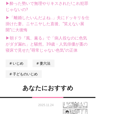
▶酔った勢いで無理やりキスされた!これ犯罪
じゃないの?
▶「離婚したいんだよね...」夫にドッキリを仕
掛けた妻。ニヤニヤした直後、“笑えない展
開”に大後悔
▶朝ドラ『風、薫る』で「病人役なのに色気
がダダ漏れ」と騒然。39歳・人気俳優が藁の
寝床で見せた“尋常じゃない色気”の正体
いじめ
妻六法
子どものいじめ
あなたにおすすめ
2025.11.24