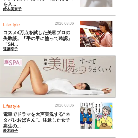
を入...
鈴木美奈子
2026.08.06
Lifestyle
コスメ4万点を試した美容プロの
失敗談。「手の甲に塗って確認」
「SN...
遠藤幸子
2026.08.06
Lifestyle
電車でドラマを大声実況する“ネ
タバレおばさん”。注意した女子
高生の...
鈴木詩子