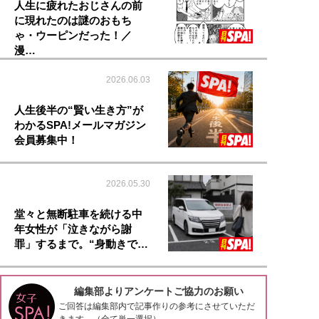
人生に疲れたおじさんの前
に現れたのは謎のおもち
ゃ・ウーピンだった！／
漫…
2026.06.03
人生後半の“賢い生き方”が
わかるSPA!メールマガジン
会員募集中！
2026.05.30
堂々と無断駐車を続ける中
年女性が「泣きながら謝
罪」するまで。“身動きで…