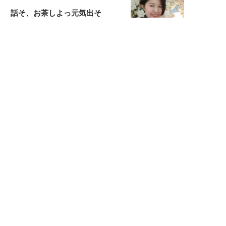
話そ、お茶しよっ元気出そ
恋愛コンサル菊乃が出会った女性たち
私が結婚できないワケ
宇垣美里が映画への想いを綴る
宇垣美里の沼落ちシネマ
松本穂香が映画愛を語ります
銀幕ロンリーガール