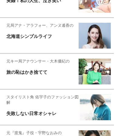
実録！私の人生、泣き笑い
元局アナ・アラフォー、アンヌ遙香の
北海道シンプルライフ
元キー局アナウンサー・大木優紀の
旅の恥はかき捨てて
スタイリスト角 佑宇子のファッション図
解
失敗しない日常オシャレ
元『渡鬼』子役・宇野なおみの