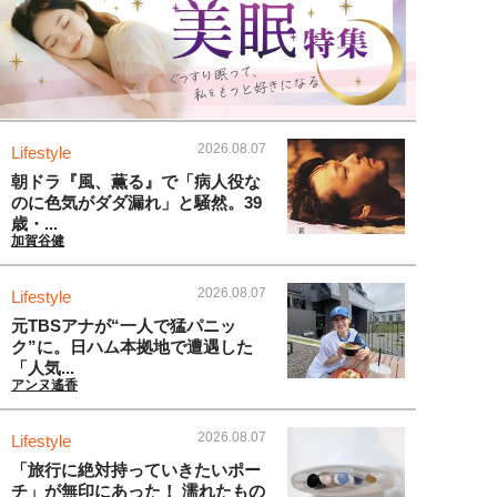
2026.08.07
Lifestyle
朝ドラ『風、薫る』で「病人役な
のに色気がダダ漏れ」と騒然。39
歳・...
加賀谷健
2026.08.07
Lifestyle
元TBSアナが“一人で猛パニッ
ク”に。日ハム本拠地で遭遇した
「人気...
アンヌ遙香
2026.08.07
Lifestyle
「旅行に絶対持っていきたいポー
チ」が無印にあった！ 濡れたもの