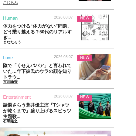
こじらぶ
2026.08.07
Human
NEW
体力をつける“体力がない”問題、
どう乗り越える？50代のリアルす
ぎ...
まなたろう
2026.08.07
Love
NEW
陰で「くせえババア」と言われて
いた…年下彼氏のウラの顔を知り
トラウ...
古川諭香
2026.08.07
Entertainment
NEW
話題さらう蒼井優主演『Tシャツ
が乾くまで』盛り上げるスピッツ
主題歌...
石黒隆之