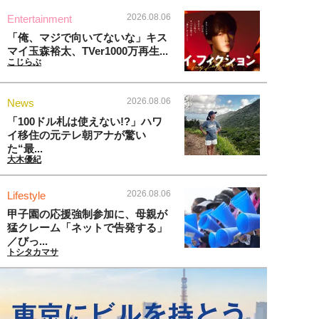
2026.08.06
Entertainment
「俺、マジで向いてないな」キス
マイ玉森裕太、TVer1000万再生...
こじらぶ
2026.08.06
News
「100ドル札は使えない!?」ハワ
イ移住の元テレ朝アナが驚い
た“最...
大木優紀
2026.08.06
Lifestyle
甲子園の応援強制参加に、母親が
猛クレーム「ネットで告発する」
／びっ...
トシタカマサ