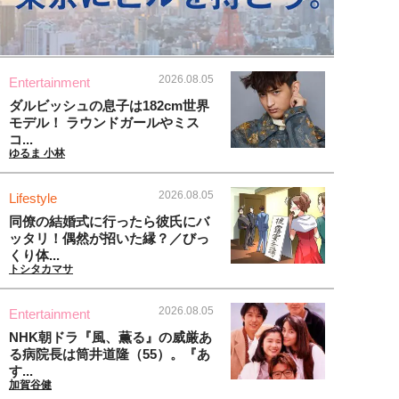
2026.08.05
Entertainment
ダルビッシュの息子は182cm世界
モデル！ ラウンドガールやミス
コ...
ゆるま 小林
2026.08.05
Lifestyle
同僚の結婚式に行ったら彼氏にバ
ッタリ！偶然が招いた縁？／びっ
くり体...
トシタカマサ
2026.08.05
Entertainment
NHK朝ドラ『風、薫る』の威厳あ
る病院長は筒井道隆（55）。『あ
す...
加賀谷健