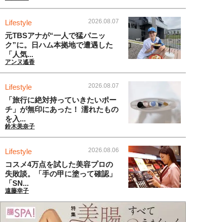
2026.08.07
Lifestyle
元TBSアナが“一人で猛パニッ
ク”に。日ハム本拠地で遭遇した
「人気...
アンヌ遙香
2026.08.07
Lifestyle
「旅行に絶対持っていきたいポー
チ」が無印にあった！ 濡れたもの
を入...
鈴木美奈子
2026.08.06
Lifestyle
コスメ4万点を試した美容プロの
失敗談。「手の甲に塗って確認」
「SN...
遠藤幸子