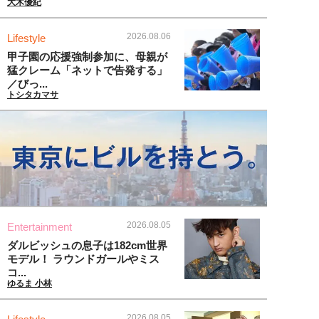
大木優紀
2026.08.06
Lifestyle
甲子園の応援強制参加に、母親が
猛クレーム「ネットで告発する」
／びっ...
トシタカマサ
2026.08.05
Entertainment
ダルビッシュの息子は182cm世界
モデル！ ラウンドガールやミス
コ...
ゆるま 小林
2026.08.05