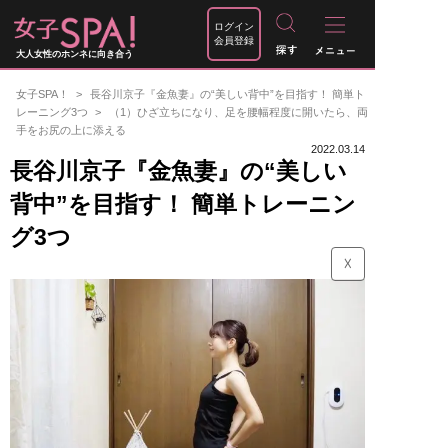
ログイン
会員登録
大人女性のホンネに向き合う
女子SPA！
長谷川京子『金魚妻』の“美しい背中”を目指す！ 簡単ト
レーニング3つ
（1）ひざ立ちになり、足を腰幅程度に開いたら、両
手をお尻の上に添える
2022.03.14
長谷川京子『金魚妻』の“美しい
背中”を目指す！ 簡単トレーニン
グ3つ
☓