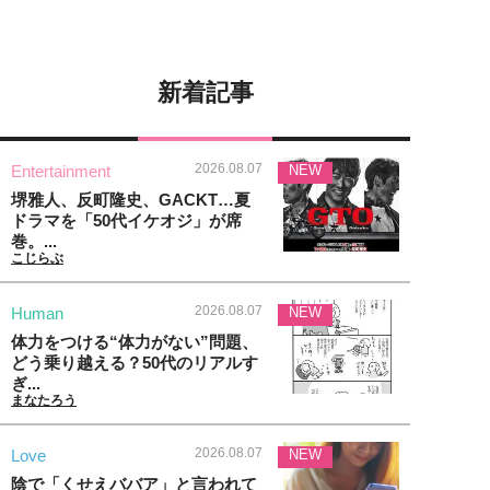
新着記事
2026.08.07
Entertainment
NEW
堺雅人、反町隆史、GACKT…夏
ドラマを「50代イケオジ」が席
巻。...
こじらぶ
2026.08.07
Human
NEW
体力をつける“体力がない”問題、
どう乗り越える？50代のリアルす
ぎ...
まなたろう
2026.08.07
Love
NEW
陰で「くせえババア」と言われて