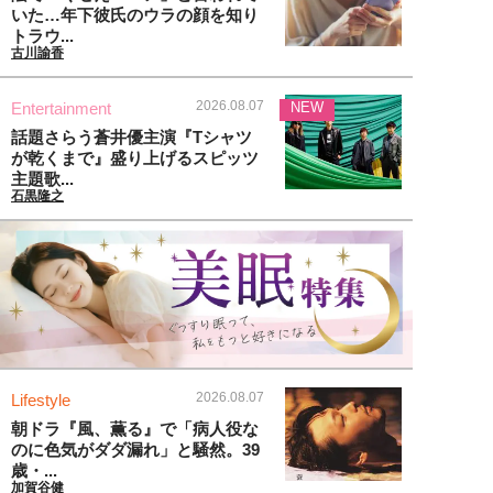
いた…年下彼氏のウラの顔を知り
トラウ...
古川諭香
2026.08.07
Entertainment
NEW
話題さらう蒼井優主演『Tシャツ
が乾くまで』盛り上げるスピッツ
主題歌...
石黒隆之
2026.08.07
Lifestyle
朝ドラ『風、薫る』で「病人役な
のに色気がダダ漏れ」と騒然。39
歳・...
加賀谷健