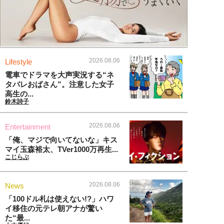
2026.08.06
Lifestyle
電車でドラマを大声実況する“ネ
タバレおばさん”。注意した女子
高生の...
鈴木詩子
2026.08.06
Entertainment
「俺、マジで向いてないな」キス
マイ玉森裕太、TVer1000万再生...
こじらぶ
2026.08.06
News
「100ドル札は使えない!?」ハワ
イ移住の元テレ朝アナが驚い
た“最...