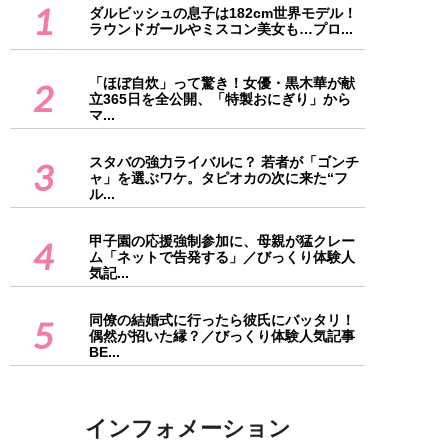
1
ダルビッシュの息子は182cm世界モデル！
ラウンドガールやミスコン美女も…プロ...
「ほぼ自炊」って驚き！女優・黒木華が献
2
立365日を全公開、「特製おにぎり」から
マ...
スタバの強力ライバルに？ 若者が「ゴンチ
3
ャ」を選ぶワケ。タピオカの次に来た“フ
ル...
甲子園の応援強制参加に、母親が猛クレー
4
ム「ネットで告発する」／びっくり体験人
気記...
同僚の結婚式に行ったら彼氏にバッタリ！
5
偶然が招いた縁？／びっくり体験人気記事
BE...
インフォメーション