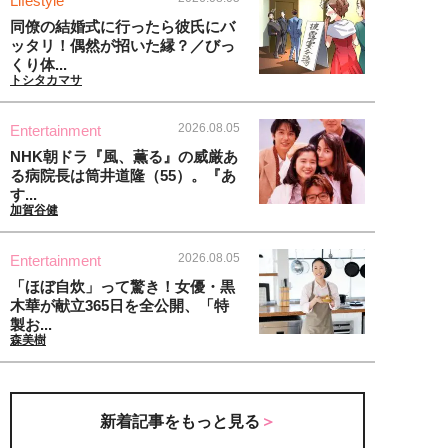
Lifestyle
同僚の結婚式に行ったら彼氏にバ
ッタリ！偶然が招いた縁？／びっ
くり体...
トシタカマサ
2026.08.05
Entertainment
NHK朝ドラ『風、薫る』の威厳あ
る病院長は筒井道隆（55）。『あ
す...
加賀谷健
2026.08.05
Entertainment
「ほぼ自炊」って驚き！女優・黒
木華が献立365日を全公開、「特
製お...
森美樹
新着記事をもっと見る