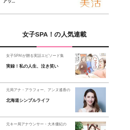
アッ...
女子SPA！の人気連載
女子SPA!が贈る実話エピソード集
実録！私の人生、泣き笑い
元局アナ・アラフォー、アンヌ遙香の
北海道シンプルライフ
元キー局アナウンサー・大木優紀の