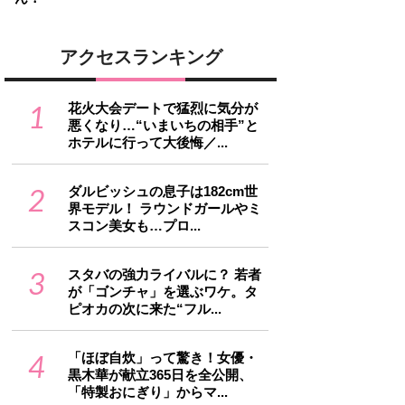
アクセスランキング
1
花火大会デートで猛烈に気分が
悪くなり…“いまいちの相手”と
ホテルに行って大後悔／...
2
ダルビッシュの息子は182cm世
界モデル！ ラウンドガールやミ
スコン美女も…プロ...
3
スタバの強力ライバルに？ 若者
が「ゴンチャ」を選ぶワケ。タ
ピオカの次に来た“フル...
4
「ほぼ自炊」って驚き！女優・
黒木華が献立365日を全公開、
「特製おにぎり」からマ...