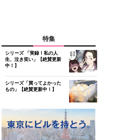
特集
シリーズ 「実録！私の人
生、泣き笑い」【絶賛更新
中！】
シリーズ「買ってよかった
もの」【絶賛更新中！】