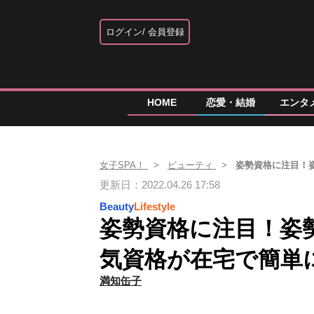
ログイン
会員登録
HOME
恋愛・結婚
エンタ
女子SPA！
ビューティ
姿勢資格に注目！
更新日：2022.04.26 17:58
Beauty
Lifestyle
姿勢資格に注目！姿
気資格が在宅で簡単
満知缶子