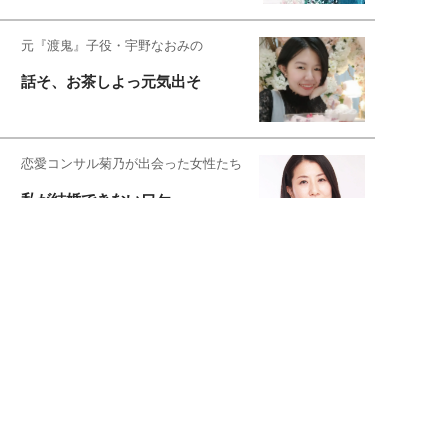
元『渡鬼』子役・宇野なおみの
話そ、お茶しよっ元気出そ
恋愛コンサル菊乃が出会った女性たち
私が結婚できないワケ
宇垣美里が映画への想いを綴る
宇垣美里の沼落ちシネマ
松本穂香が映画愛を語ります
銀幕ロンリーガール