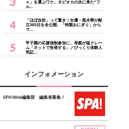
3
ャ」を選ぶワケ。タピオカの次に来た“フ
ル...
「ほぼ自炊」って驚き！女優・黒木華が献
4
立365日を全公開、「特製おにぎり」から
マ...
甲子園の応援強制参加に、母親が猛クレー
5
ム「ネットで告発する」／びっくり体験人
気記...
インフォメーション
SPA!Web編集部 編集者募集！