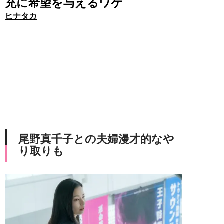
充に希望を与えるワケ
ヒナタカ
尾野真千子との夫婦漫才的なや
り取りも