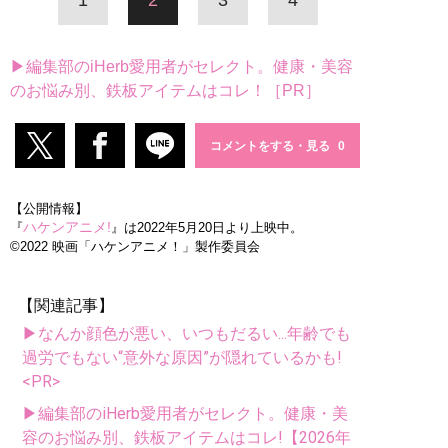
1
2
3
4
▶編集部のiHerb愛用者がセレクト。健康・美容
のお悩み別、鉄板アイテムはコレ！［PR］
コメントをする・見る
【公開情報】
ハケンアニメ!
『
』は2022年5月20日より上映中。
©️2022 映画「ハケンアニメ！」製作委員会
【関連記事】
▶なんか顔色が悪い、いつもだるい...年齢でも
過労でもない“意外な原因”が隠れているかも!
<PR>
▶編集部のiHerb愛用者がセレクト。健康・美
容のお悩み別、鉄板アイテムはコレ!【2026年