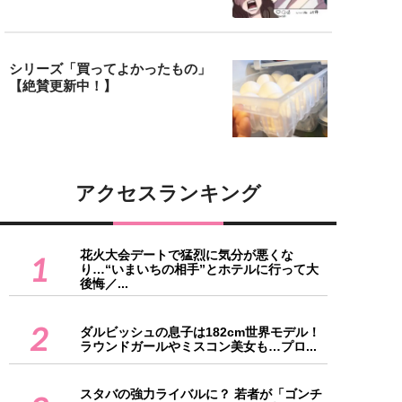
シリーズ「買ってよかったもの」
【絶賛更新中！】
アクセスランキング
花火大会デートで猛烈に気分が悪くな
1
り…“いまいちの相手”とホテルに行って大
後悔／...
2
ダルビッシュの息子は182cm世界モデル！
ラウンドガールやミスコン美女も…プロ...
スタバの強力ライバルに？ 若者が「ゴンチ