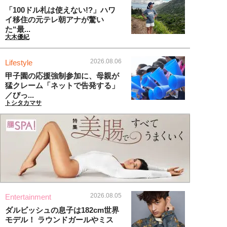
「100ドル札は使えない!?」ハワ
イ移住の元テレ朝アナが驚い
た“最...
大木優紀
2026.08.06
Lifestyle
甲子園の応援強制参加に、母親が
猛クレーム「ネットで告発する」
／びっ...
トシタカマサ
2026.08.05
Entertainment
ダルビッシュの息子は182cm世界
モデル！ ラウンドガールやミス