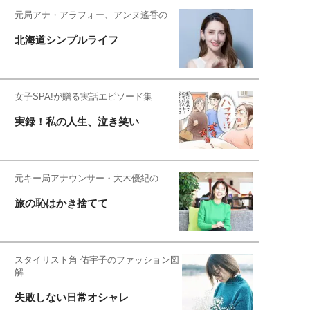
元局アナ・アラフォー、アンヌ遙香の
北海道シンプルライフ
女子SPA!が贈る実話エピソード集
実録！私の人生、泣き笑い
元キー局アナウンサー・大木優紀の
旅の恥はかき捨てて
スタイリスト角 佑宇子のファッション図
解
失敗しない日常オシャレ