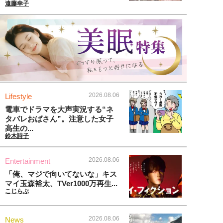
遠藤幸子
2026.08.06
Lifestyle
電車でドラマを大声実況する“ネ
タバレおばさん”。注意した女子
高生の...
鈴木詩子
2026.08.06
Entertainment
「俺、マジで向いてないな」キス
マイ玉森裕太、TVer1000万再生...
こじらぶ
2026.08.06
News