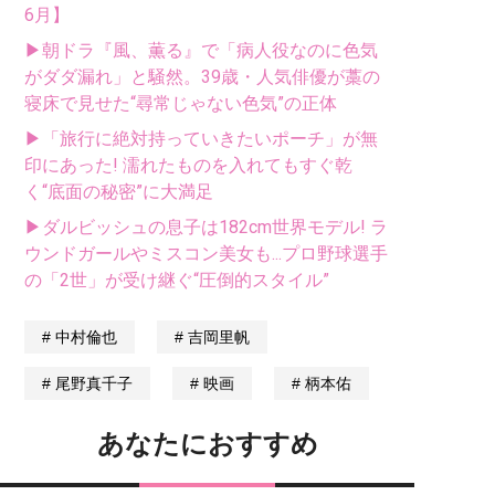
6月】
▶朝ドラ『風、薫る』で「病人役なのに色気
がダダ漏れ」と騒然。39歳・人気俳優が藁の
寝床で見せた“尋常じゃない色気”の正体
▶「旅行に絶対持っていきたいポーチ」が無
印にあった! 濡れたものを入れてもすぐ乾
く“底面の秘密”に大満足
▶ダルビッシュの息子は182cm世界モデル! ラ
ウンドガールやミスコン美女も...プロ野球選手
の「2世」が受け継ぐ“圧倒的スタイル”
中村倫也
吉岡里帆
尾野真千子
映画
柄本佑
あなたにおすすめ