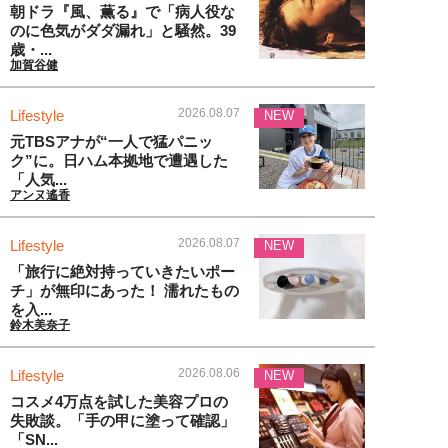
朝ドラ『風、薫る』で「病人役な
のに色気がダダ漏れ」と騒然。39
歳・...
加賀谷健
2026.08.07
Lifestyle
NEW
元TBSアナが“一人で猛パニッ
ク”に。日ハム本拠地で遭遇した
「人気...
アンヌ遙香
2026.08.07
Lifestyle
NEW
「旅行に絶対持っていきたいポー
チ」が無印にあった！ 濡れたもの
を入...
鈴木美奈子
2026.08.06
Lifestyle
NEW
コスメ4万点を試した美容プロの
失敗談。「手の甲に塗って確認」
「SN...