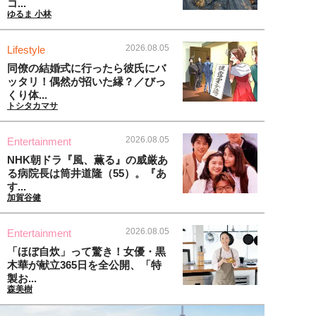
コ...
ゆるま 小林
2026.08.05
Lifestyle
同僚の結婚式に行ったら彼氏にバ
ッタリ！偶然が招いた縁？／びっ
くり体...
トシタカマサ
2026.08.05
Entertainment
NHK朝ドラ『風、薫る』の威厳あ
る病院長は筒井道隆（55）。『あ
す...
加賀谷健
2026.08.05
Entertainment
「ほぼ自炊」って驚き！女優・黒
木華が献立365日を全公開、「特
製お...
森美樹