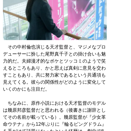
その中村倫也演じる天才監督と、マジメなプロ
デューサーに扮した尾野真千子との掛け合いも魅
力的だ。夫婦漫才的なボケとツッコミのようで笑
えるところもあり、かと思えば真剣に意見を交わ
すこともあり、共に努力家であるという共通項も
見えてくる。彼らの関係性がどのように変化して
いくのかにも注目だ。
ちなみに、原作小説における天才監督のモデル
は幾原邦彦監督だと思われる（後書きに謝辞とし
てその名前が載っている）。幾原監督が『少女革
命ウテナ』から12年ぶりに『輪るピングドラム』