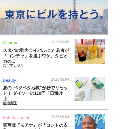
2026.08.05
Gourmet
スタバの強力ライバルに？ 若者が
「ゴンチャ」を選ぶワケ。タピオ
カの...
スギアカツキ
2026.08.04
Beauty
夏の“ベタベタ地獄”が秒でリセッ
ト！ ダイソーの110円「日焼け
止...
佐治真澄
2026.08.04
Entertainment
実写版『モアナ』が「コントの衣