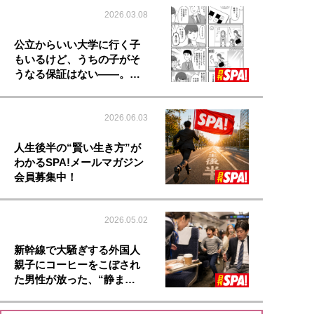
2026.03.08
公立からいい大学に行く子
もいるけど、うちの子がそ
うなる保証はない――。…
2026.06.03
人生後半の“賢い生き方”が
わかるSPA!メールマガジン
会員募集中！
2026.05.02
新幹線で大騒ぎする外国人
親子にコーヒーをこぼされ
た男性が放った、“静ま…