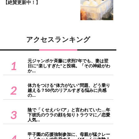
【絶賛更新中！】
アクセスランキング
元ジャンポケ斉藤に求刑7年でも、妻は翌
1
日に“楽しすぎた“と投稿。「その神経がわ
か...
体力をつける“体力がない”問題、どう乗り
2
越える？50代のリアルすぎる悩みに共感
の...
陰で「くせえババア」と言われていた…年
3
下彼氏のウラの顔を知りトラウマに／恋愛
人気...
甲子園の応援強制参加に、母親が猛クレー