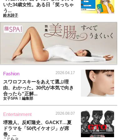
いた34歳女性。ある日「笑っちゃ
う...
鈴木詩子
2026.04.17
Fashion
スワロフスキーをあえて選ぶ理
由、わかった。30代が本気で向き
合ったら“正解...
女子SPA！編集部
2026.08.07
Entertainment
堺雅人、反町隆史、GACKT…夏
ドラマを「50代イケオジ」が席
巻。...
こじらぶ