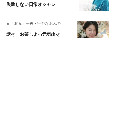
失敗しない日常オシャレ
元『渡鬼』子役・宇野なおみの
話そ、お茶しよっ元気出そ
宇垣美里が映画への想いを綴る
宇垣美里の沼落ちシネマ
松本穂香が映画愛を語ります
銀幕ロンリーガール
猫バカライターがおくる