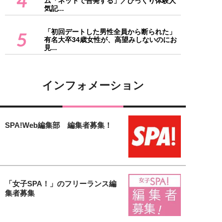
4
ム「ネットで告発する」／びっくり体験人
気記...
「初回デートした男性全員から断られた」
5
有名大卒34歳女性が、高望みしないのにお
見...
インフォメーション
SPA!Web編集部 編集者募集！
「女子SPA！」のフリーランス編
集者募集