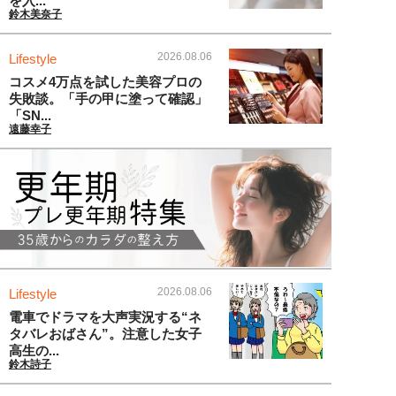
を入...
鈴木美奈子
2026.08.06
Lifestyle
コスメ4万点を試した美容プロの
失敗談。「手の甲に塗って確認」
「SN...
遠藤幸子
2026.08.06
Lifestyle
電車でドラマを大声実況する“ネ
タバレおばさん”。注意した女子
高生の...
鈴木詩子