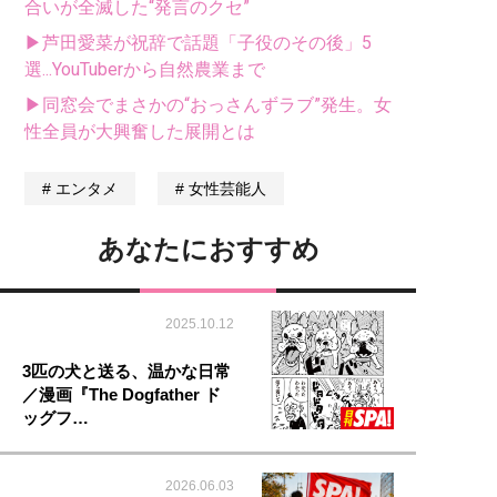
合いが全滅した“発言のクセ”
▶芦田愛菜が祝辞で話題「子役のその後」5
選...YouTuberから自然農業まで
▶同窓会でまさかの“おっさんずラブ”発生。女
性全員が大興奮した展開とは
エンタメ
女性芸能人
あなたにおすすめ
2025.10.12
3匹の犬と送る、温かな日常
／漫画『The Dogfather ド
ッグフ…
2026.06.03