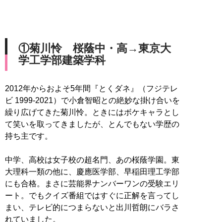
①菊川怜 桜蔭中・高→東京大
学工学部建築学科
2012年からおよそ5年間『とくダネ』（フジテレ
ビ 1999-2021）で小倉智昭との絶妙な掛け合いを
繰り広げてきた菊川怜。ときにはボケキャラとし
て笑いを取ってきましたが、とんでもない学歴の
持ち主です。
中学、高校は女子校の超名門、あの桜蔭学園。東
大理科一類の他に、慶應医学部、早稲田理工学部
にも合格。まさに芸能界ナンバーワンの受験エリ
ート。でもクイズ番組ではすぐに正解を言ってし
まい、テレビ的につまらないと出川哲朗にバラさ
れていました。