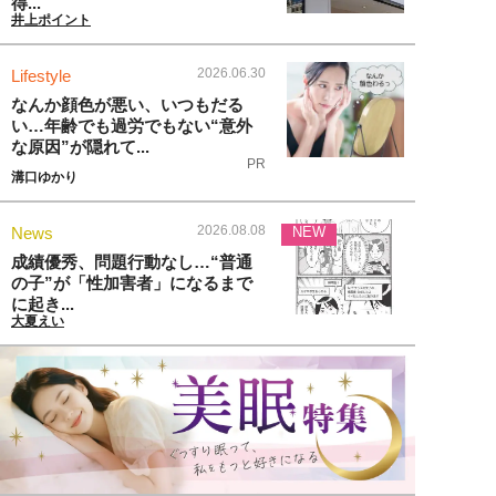
得...
井上ポイント
2026.06.30
Lifestyle
なんか顔色が悪い、いつもだる
い…年齢でも過労でもない“意外
な原因”が隠れて...
PR
溝口ゆかり
2026.08.08
News
NEW
成績優秀、問題行動なし…“普通
の子”が「性加害者」になるまで
に起き...
大夏えい