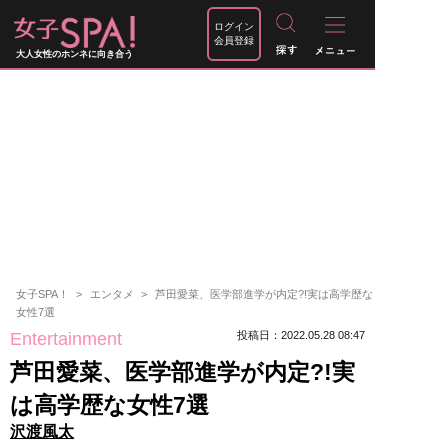
ログイン
会員登録
大人女性のホンネに向き合う
女子SPA！
エンタメ
芦田愛菜、医学部進学が内定?!実は高学歴な
女性7選
Entertainment
投稿日：2022.05.28 08:47
芦田愛菜、医学部進学が内定?!実
は高学歴な女性7選
沢渡風太