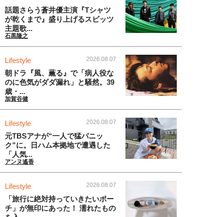
話題さらう蒼井優主演『Tシャツ
が乾くまで』盛り上げるスピッツ
主題歌...
石黒隆之
2026.08.07
Lifestyle
朝ドラ『風、薫る』で「病人役な
のに色気がダダ漏れ」と騒然。39
歳・...
加賀谷健
2026.08.07
Lifestyle
元TBSアナが“一人で猛パニッ
ク”に。日ハム本拠地で遭遇した
「人気...
アンヌ遙香
2026.08.07
Lifestyle
「旅行に絶対持っていきたいポー
チ」が無印にあった！ 濡れたもの