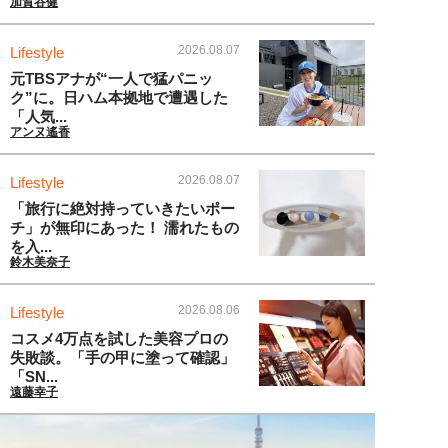
加賀谷健
2026.08.07
Lifestyle
元TBSアナが“一人で猛パニッ
ク”に。日ハム本拠地で遭遇した
「人気...
アンヌ遙香
2026.08.07
Lifestyle
「旅行に絶対持っていきたいポー
チ」が無印にあった！ 濡れたもの
を入...
鈴木美奈子
2026.08.06
Lifestyle
コスメ4万点を試した美容プロの
失敗談。「手の甲に塗って確認」
「SN...
遠藤幸子