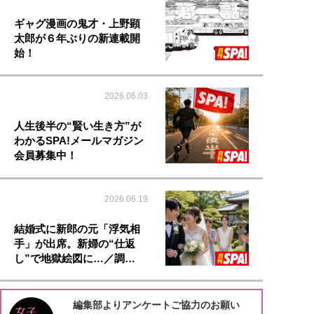
ギャグ漫画の鬼才・上野顕
太郎が６年ぶりの新連載開
始！
2026.06.03
人生後半の“賢い生き方”が
わかるSPA!メールマガジン
会員募集中！
2026.06.19
結婚式に新郎の元「浮気相
手」が出席。新婦の“仕返
し”で地獄絵図に…／調…