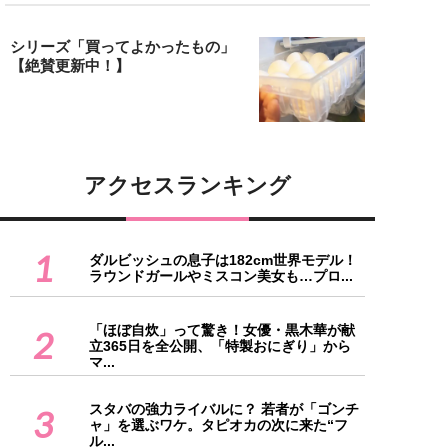
シリーズ「買ってよかったもの」
【絶賛更新中！】
アクセスランキング
1
ダルビッシュの息子は182cm世界モデル！
ラウンドガールやミスコン美女も…プロ...
「ほぼ自炊」って驚き！女優・黒木華が献
2
立365日を全公開、「特製おにぎり」から
マ...
スタバの強力ライバルに？ 若者が「ゴンチ
3
ャ」を選ぶワケ。タピオカの次に来た“フ
ル...