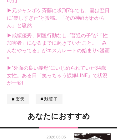
6月】
▶元ジャンポケ斉藤に求刑7年でも、妻は翌日
に“楽しすぎた“と投稿。「その神経がわから
ん」と騒然
▶成績優秀、問題行動なし...“普通の子”が「性
加害者」になるまでに起きていたこと。「み
んなやってる」がエスカレートの始まり<漫画
>
▶“外面の良い義母”にいじめられていた34歳
女性。ある日「笑っちゃう誤爆LINE」で状況
が一変!
楽天
駄菓子
あなたにおすすめ
2026.06.05