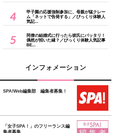
甲子園の応援強制参加に、母親が猛クレー
4
ム「ネットで告発する」／びっくり体験人
気記...
同僚の結婚式に行ったら彼氏にバッタリ！
5
偶然が招いた縁？／びっくり体験人気記事
BE...
インフォメーション
SPA!Web編集部 編集者募集！
「女子SPA！」のフリーランス編
集者募集