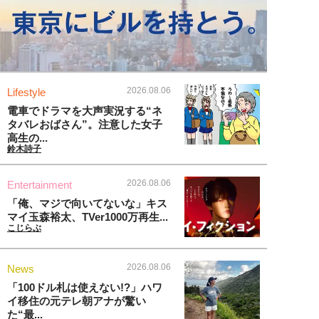
2026.08.06
Lifestyle
電車でドラマを大声実況する“ネ
タバレおばさん”。注意した女子
高生の...
鈴木詩子
2026.08.06
Entertainment
「俺、マジで向いてないな」キス
マイ玉森裕太、TVer1000万再生...
こじらぶ
2026.08.06
News
「100ドル札は使えない!?」ハワ
イ移住の元テレ朝アナが驚い
た“最...