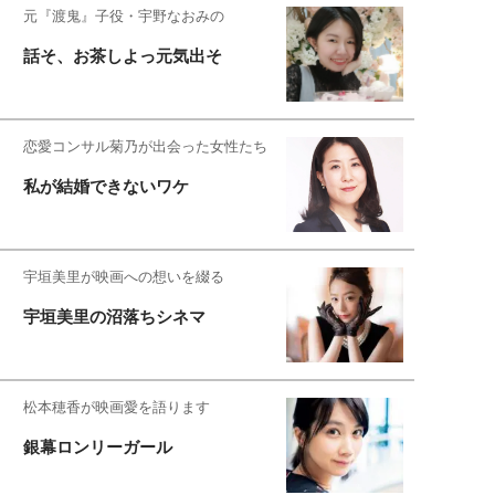
元『渡鬼』子役・宇野なおみの
話そ、お茶しよっ元気出そ
恋愛コンサル菊乃が出会った女性たち
私が結婚できないワケ
宇垣美里が映画への想いを綴る
宇垣美里の沼落ちシネマ
松本穂香が映画愛を語ります
銀幕ロンリーガール