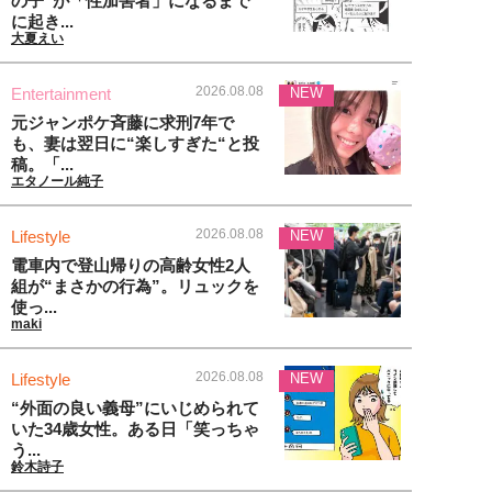
の子”が「性加害者」になるまで
に起き...
大夏えい
2026.08.08
Entertainment
NEW
元ジャンポケ斉藤に求刑7年で
も、妻は翌日に“楽しすぎた“と投
稿。「...
エタノール純子
2026.08.08
Lifestyle
NEW
電車内で登山帰りの高齢女性2人
組が“まさかの行為”。リュックを
使っ...
maki
2026.08.08
Lifestyle
NEW
“外面の良い義母”にいじめられて
いた34歳女性。ある日「笑っちゃ
う...
鈴木詩子