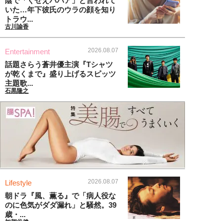
陰で「くせえババア」と言われて
いた…年下彼氏のウラの顔を知り
トラウ...
古川諭香
2026.08.07
Entertainment
話題さらう蒼井優主演『Tシャツ
が乾くまで』盛り上げるスピッツ
主題歌...
石黒隆之
2026.08.07
Lifestyle
朝ドラ『風、薫る』で「病人役な
のに色気がダダ漏れ」と騒然。39
歳・...