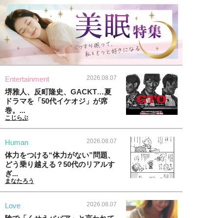
2026.08.07
Entertainment
堺雅人、反町隆史、GACKT…夏
ドラマを「50代イケオジ」が席
巻。...
こじらぶ
2026.08.07
Human
体力をつける“体力がない”問題、
どう乗り越える？50代のリアルす
ぎ...
まなたろう
2026.08.07
Love