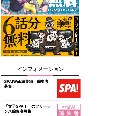
インフォメーション
SPA!Web編集部 編集者
募集！
「女子SPA！」のフリーラ
ンス編集者募集