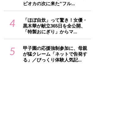
ピオカの次に来た“フル...
4
「ほぼ自炊」って驚き！女優・
黒木華が献立365日を全公開、
「特製おにぎり」からマ...
5
甲子園の応援強制参加に、母親
が猛クレーム「ネットで告発す
る」／びっくり体験人気記...