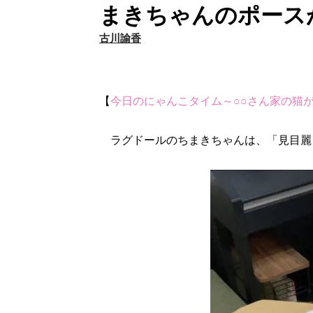
まきちゃんのポース
古川諭香
【
今日のにゃんこタイム～○○さん家の猫
ラグドールのちまきちゃんは、「見目麗