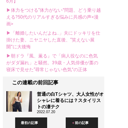
6月】
▶体力をつける“体力がない”問題、どう乗り越
える?50代のリアルすぎる悩みに共感の声<漫
画>
▶「離婚したいんだよね...」夫にドッキリを仕
掛けた妻。ニヤニヤした直後、“笑えない展
開”に大後悔
▶朝ドラ『風、薫る』で「病人役なのに色気
がダダ漏れ」と騒然。39歳・人気俳優が藁の
寝床で見せた“尋常じゃない色気”の正体
この連載の前回記事
普通の白Tシャツ、大人女性がオ
シャレに着るには？スタイリス
トの凄テク
2022.07.20
最初の記事
前の記事