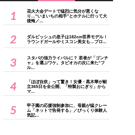
花火大会デートで猛烈に気分が悪くな
1
り…“いまいちの相手”とホテルに行って大
後悔／...
2
ダルビッシュの息子は182cm世界モデル！
ラウンドガールやミスコン美女も…プロ...
スタバの強力ライバルに？ 若者が「ゴンチ
3
ャ」を選ぶワケ。タピオカの次に来た“フ
ル...
「ほぼ自炊」って驚き！女優・黒木華が献
4
立365日を全公開、「特製おにぎり」から
マ...
甲子園の応援強制参加に、母親が猛クレー
5
ム「ネットで告発する」／びっくり体験人
気記...