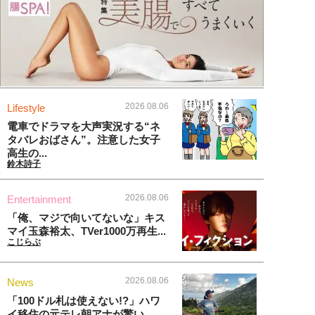
2026.08.06
Lifestyle
電車でドラマを大声実況する“ネ
タバレおばさん”。注意した女子
高生の...
鈴木詩子
2026.08.06
Entertainment
「俺、マジで向いてないな」キス
マイ玉森裕太、TVer1000万再生...
こじらぶ
2026.08.06
News
「100ドル札は使えない!?」ハワ
イ移住の元テレ朝アナが驚い