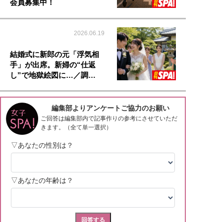
会員募集中！
2026.06.19
結婚式に新郎の元「浮気相
手」が出席。新婦の“仕返
し”で地獄絵図に…／調…