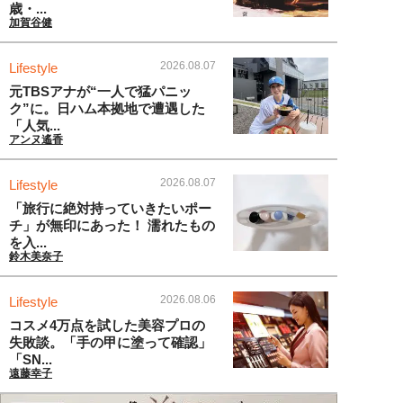
歳・...
加賀谷健
2026.08.07
Lifestyle
元TBSアナが“一人で猛パニッ
ク”に。日ハム本拠地で遭遇した
「人気...
アンヌ遙香
2026.08.07
Lifestyle
「旅行に絶対持っていきたいポー
チ」が無印にあった！ 濡れたもの
を入...
鈴木美奈子
2026.08.06
Lifestyle
コスメ4万点を試した美容プロの
失敗談。「手の甲に塗って確認」
「SN...
遠藤幸子