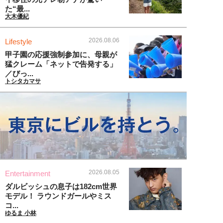
た“最...
大木優紀
2026.08.06
Lifestyle
甲子園の応援強制参加に、母親が
猛クレーム「ネットで告発する」
／びっ...
トシタカマサ
2026.08.05
Entertainment
ダルビッシュの息子は182cm世界
モデル！ ラウンドガールやミス
コ...
ゆるま 小林