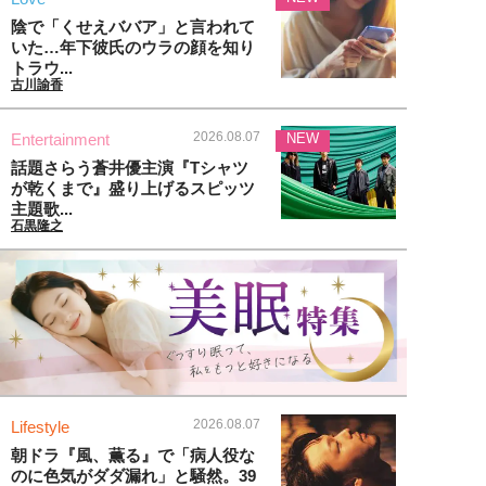
陰で「くせえババア」と言われて
いた…年下彼氏のウラの顔を知り
トラウ...
古川諭香
2026.08.07
Entertainment
NEW
話題さらう蒼井優主演『Tシャツ
が乾くまで』盛り上げるスピッツ
主題歌...
石黒隆之
2026.08.07
Lifestyle
朝ドラ『風、薫る』で「病人役な
のに色気がダダ漏れ」と騒然。39