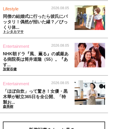
2026.08.05
Lifestyle
同僚の結婚式に行ったら彼氏にバ
ッタリ！偶然が招いた縁？／びっ
くり体...
トシタカマサ
2026.08.05
Entertainment
NHK朝ドラ『風、薫る』の威厳あ
る病院長は筒井道隆（55）。『あ
す...
加賀谷健
2026.08.05
Entertainment
「ほぼ自炊」って驚き！女優・黒
木華が献立365日を全公開、「特
製お...
森美樹