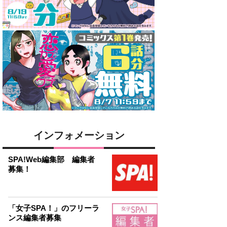
インフォメーション
SPA!Web編集部 編集者
募集！
「女子SPA！」のフリーラ
ンス編集者募集