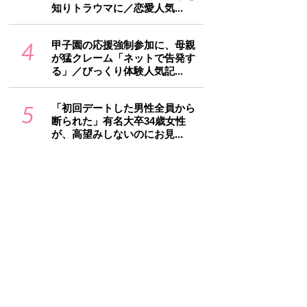
知りトラウマに／恋愛人気...
4
甲子園の応援強制参加に、母親
が猛クレーム「ネットで告発す
る」／びっくり体験人気記...
5
「初回デートした男性全員から
断られた」有名大卒34歳女性
が、高望みしないのにお見...