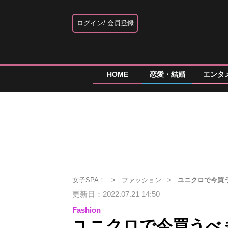
ログイン
会員登録
HOME
恋愛・結婚
エンタ
女子SPA！
ファッション
ユニクロで今買
更新日：2022.07.21 14:50
Fashion
ユニクロで今買うべ