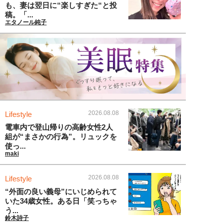
も、妻は翌日に“楽しすぎた“と投
稿。「...
エタノール純子
2026.08.08
Lifestyle
電車内で登山帰りの高齢女性2人
組が“まさかの行為”。リュックを
使っ...
maki
2026.08.08
Lifestyle
“外面の良い義母”にいじめられて
いた34歳女性。ある日「笑っちゃ
う...
鈴木詩子