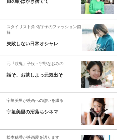
旅の恥はかき捨てて
スタイリスト角 佑宇子のファッション図
解
失敗しない日常オシャレ
元『渡鬼』子役・宇野なおみの
話そ、お茶しよっ元気出そ
宇垣美里が映画への想いを綴る
宇垣美里の沼落ちシネマ
松本穂香が映画愛を語ります