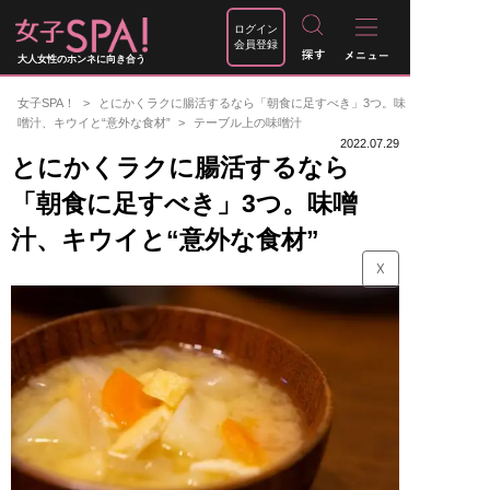
ログイン
会員登録
大人女性のホンネに向き合う
女子SPA！
とにかくラクに腸活するなら「朝食に足すべき」3つ。味
噌汁、キウイと“意外な食材”
テーブル上の味噌汁
2022.07.29
とにかくラクに腸活するなら
「朝食に足すべき」3つ。味噌
汁、キウイと“意外な食材”
☓