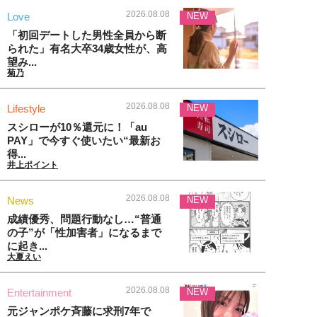
2026.08.08
Love
NEW
「初回デートした男性全員から断
られた」有名大卒34歳女性が、高
望み...
菊乃
2026.08.08
Lifestyle
NEW
スシローが10％還元に！「au
PAY」で今すぐ使いたい“最新お
得...
井上ポイント
2026.08.08
News
NEW
成績優秀、問題行動なし…“普通
の子”が「性加害者」になるまで
に起き...
大夏えい
2026.08.08
Entertainment
NEW
元ジャンポケ斉藤に求刑7年で