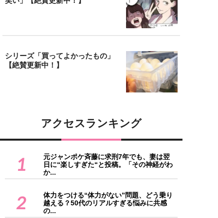
笑い」【絶賛更新中！】
シリーズ「買ってよかったもの」
【絶賛更新中！】
アクセスランキング
元ジャンポケ斉藤に求刑7年でも、妻は翌
1
日に“楽しすぎた“と投稿。「その神経がわ
か...
体力をつける“体力がない”問題、どう乗り
2
越える？50代のリアルすぎる悩みに共感
の...