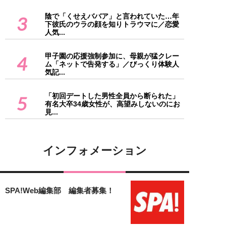
陰で「くせえババア」と言われていた…年
3
下彼氏のウラの顔を知りトラウマに／恋愛
人気...
甲子園の応援強制参加に、母親が猛クレー
4
ム「ネットで告発する」／びっくり体験人
気記...
「初回デートした男性全員から断られた」
5
有名大卒34歳女性が、高望みしないのにお
見...
インフォメーション
SPA!Web編集部 編集者募集！