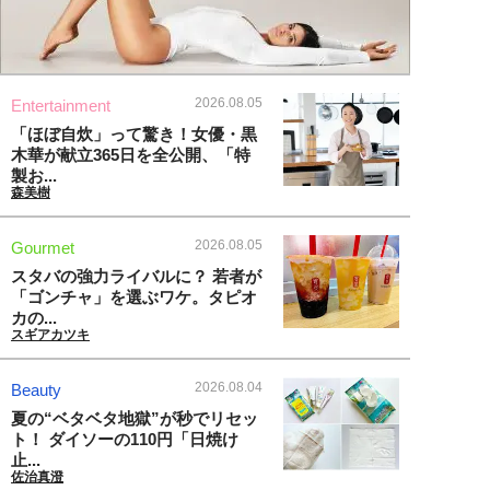
2026.08.05
Entertainment
「ほぼ自炊」って驚き！女優・黒
木華が献立365日を全公開、「特
製お...
森美樹
2026.08.05
Gourmet
スタバの強力ライバルに？ 若者が
「ゴンチャ」を選ぶワケ。タピオ
カの...
スギアカツキ
2026.08.04
Beauty
夏の“ベタベタ地獄”が秒でリセッ
ト！ ダイソーの110円「日焼け
止...
佐治真澄