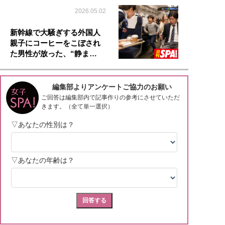
2026.05.02
新幹線で大騒ぎする外国人
親子にコーヒーをこぼされ
た男性が放った、“静ま…