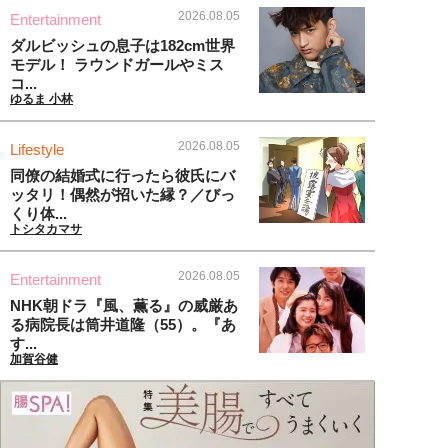
2026.08.05
Entertainment
ダルビッシュの息子は182cm世界
モデル！ ラウンドガールやミス
コ...
ゆるま 小林
2026.08.05
Lifestyle
同僚の結婚式に行ったら彼氏にバ
ッタリ！偶然が招いた縁？／びっ
くり体...
トシタカマサ
2026.08.05
Entertainment
NHK朝ドラ『風、薫る』の威厳あ
る病院長は筒井道隆（55）。『あ
す...
加賀谷健