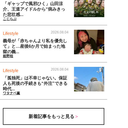
「ギャップで風邪ひく」山田涼
介、王道アイドルから“病みきっ
た悲壮感...
こじらぶ
2026.08.04
Lifestyle
義母が「赤ちゃんより私を優先し
て」と…産後6か月で始まった地
獄の義...
姫野桂
2026.08.04
Lifestyle
「孤独死」は不幸じゃない。保証
人も死後の手続きも“外注”できる
時代...
ワタナベ薫
新着記事をもっと見る