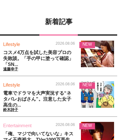
新着記事
2026.08.06
Lifestyle
NEW
コスメ4万点を試した美容プロの
失敗談。「手の甲に塗って確認」
「SN...
遠藤幸子
2026.08.06
Lifestyle
NEW
電車でドラマを大声実況する“ネ
タバレおばさん”。注意した女子
高生の...
鈴木詩子
2026.08.06
Entertainment
NEW
「俺、マジで向いてないな」キス
マイ玉森裕太、TVer1000万再生...