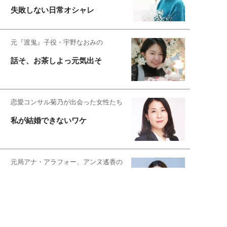
失敗しない日常オシャレ
元『渡鬼』子役・宇野なおみの
話そ、お茶しよっ元気出そ
恋愛コンサル菊乃が出会った女性たち
私が結婚できないワケ
元局アナ・アラフォー、アンヌ遙香の
北海道シンプルライフ
宇垣美里が映画への想いを綴る