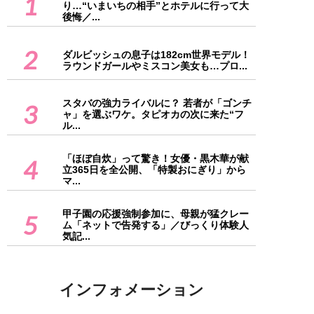
1
り…“いまいちの相手”とホテルに行って大
後悔／...
2
ダルビッシュの息子は182cm世界モデル！
ラウンドガールやミスコン美女も…プロ...
スタバの強力ライバルに？ 若者が「ゴンチ
3
ャ」を選ぶワケ。タピオカの次に来た“フ
ル...
「ほぼ自炊」って驚き！女優・黒木華が献
4
立365日を全公開、「特製おにぎり」から
マ...
甲子園の応援強制参加に、母親が猛クレー
5
ム「ネットで告発する」／びっくり体験人
気記...
インフォメーション