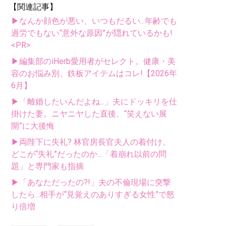
【関連記事】
▶なんか顔色が悪い、いつもだるい...年齢でも
過労でもない“意外な原因”が隠れているかも!
<PR>
▶編集部のiHerb愛用者がセレクト。健康・美
容のお悩み別、鉄板アイテムはコレ!【2026年
6月】
▶「離婚したいんだよね...」夫にドッキリを仕
掛けた妻。ニヤニヤした直後、“笑えない展
開”に大後悔
▶両陛下に失礼? 林官房長官夫人の着付け、
どこが“失礼”だったのか...「着崩れ以前の問
題」と専門家も指摘
▶「あなただったの?!」夫の不倫現場に突撃
したら...相手が“見覚えのありすぎる女性”で怒
り倍増