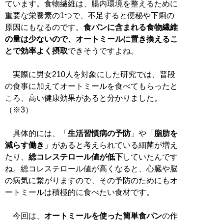
ています。食物繊維は、腸内環境を整えるために
重要な栄養素の1つで、不足すると便秘や下痢の
原因にもなるのです。
食パンに含まれる食物繊維
の量は少ないので、オートミールに置き換えるこ
とで効率よく摂取
できそうですよね。
実際に男女210人を対象にした研究では、普段
の食事に加えてオートミールを食べてもらったと
ころ、高い健康効果があると分かりました。
（※3）
具体的には、「
生活習慣病の予防
」や「
脂肪を
減らす働き
」があると考えられている細菌が増え
たり、
総コレステロール値が低下
していたんです
ね。総コレステロール値が高くなると、心臓や脳
の病気に繋がりますので、その予防のためにもオ
ートミールは積極的に食べたい食材です。
今回は、
オートミールを使った簡単食パン
の作