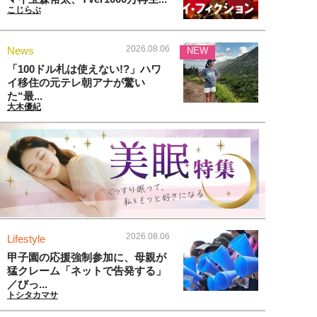
こじらぶ
2026.08.06
News
NEW
「100ドル札は使えない!?」ハワ
イ移住の元テレ朝アナが驚い
た“最...
大木優紀
2026.08.06
Lifestyle
甲子園の応援強制参加に、母親が
猛クレーム「ネットで告発する」
／びっ...
トシタカマサ