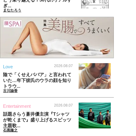
ぎ...
まなたろう
2026.08.07
Love
陰で「くせえババア」と言われて
いた…年下彼氏のウラの顔を知り
トラウ...
古川諭香
2026.08.07
Entertainment
話題さらう蒼井優主演『Tシャツ
が乾くまで』盛り上げるスピッツ
主題歌...
石黒隆之