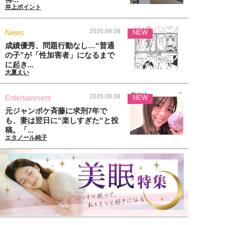
井上ポイント
2026.08.08
News
NEW
成績優秀、問題行動なし…“普通
の子”が「性加害者」になるまで
に起き...
大夏えい
2026.08.08
Entertainment
NEW
元ジャンポケ斉藤に求刑7年で
も、妻は翌日に“楽しすぎた“と投
稿。「...
エタノール純子