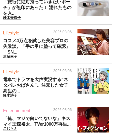
「旅行に絶対持っていきたいポー
チ」が無印にあった！ 濡れたもの
を入...
鈴木美奈子
2026.08.06
Lifestyle
コスメ4万点を試した美容プロの
失敗談。「手の甲に塗って確認」
「SN...
遠藤幸子
2026.08.06
Lifestyle
電車でドラマを大声実況する“ネ
タバレおばさん”。注意した女子
高生の...
鈴木詩子
2026.08.06
Entertainment
「俺、マジで向いてないな」キス
マイ玉森裕太、TVer1000万再生...
こじらぶ