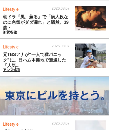
2026.08.07
Lifestyle
朝ドラ『風、薫る』で「病人役な
のに色気がダダ漏れ」と騒然。39
歳・...
加賀谷健
2026.08.07
Lifestyle
元TBSアナが“一人で猛パニッ
ク”に。日ハム本拠地で遭遇した
「人気...
アンヌ遙香
2026.08.07
Lifestyle