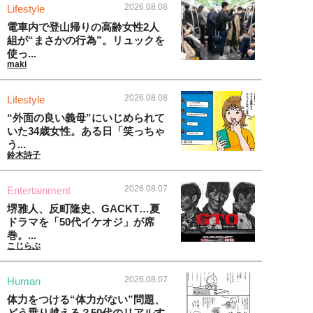
2026.08.08
Lifestyle
電車内で登山帰りの高齢女性2人
組が“まさかの行為”。リュックを
使っ...
maki
2026.08.08
Lifestyle
“外面の良い義母”にいじめられて
いた34歳女性。ある日「笑っちゃ
う...
鈴木詩子
2026.08.07
Entertainment
堺雅人、反町隆史、GACKT…夏
ドラマを「50代イケオジ」が席
巻。...
こじらぶ
2026.08.07
Human
体力をつける“体力がない”問題、
どう乗り越える？50代のリアルす