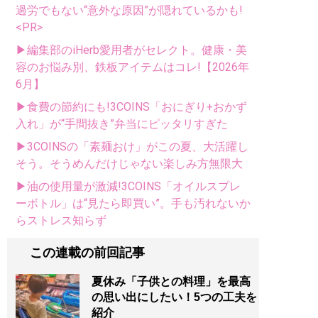
過労でもない“意外な原因”が隠れているかも!
<PR>
▶編集部のiHerb愛用者がセレクト。健康・美
容のお悩み別、鉄板アイテムはコレ!【2026年
6月】
▶食費の節約にも!3COINS「おにぎり+おかず
入れ」が“手間抜き”弁当にピッタリすぎた
▶3COINSの「素麺おけ」がこの夏、大活躍し
そう。そうめんだけじゃない楽しみ方無限大
▶油の使用量が激減!3COINS「オイルスプレ
ーボトル」は“見たら即買い”。手も汚れないか
らストレス知らず
この連載の前回記事
夏休み「子供との料理」を最高
の思い出にしたい！5つの工夫を
紹介