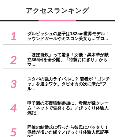
アクセスランキング
1
ダルビッシュの息子は182cm世界モデル！
ラウンドガールやミスコン美女も…プロ...
「ほぼ自炊」って驚き！女優・黒木華が献
2
立365日を全公開、「特製おにぎり」から
マ...
スタバの強力ライバルに？ 若者が「ゴンチ
3
ャ」を選ぶワケ。タピオカの次に来た“フ
ル...
甲子園の応援強制参加に、母親が猛クレー
4
ム「ネットで告発する」／びっくり体験人
気記...
同僚の結婚式に行ったら彼氏にバッタリ！
5
偶然が招いた縁？／びっくり体験人気記事