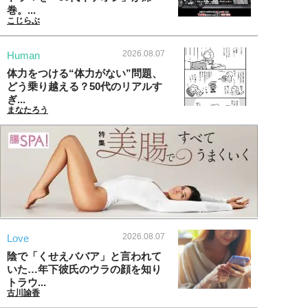
巻。...
こじらぶ
2026.08.07
Human
体力をつける“体力がない”問題、
どう乗り越える？50代のリアルす
ぎ...
まなたろう
2026.08.07
Love
陰で「くせえババア」と言われて
いた…年下彼氏のウラの顔を知り
トラウ...
古川諭香