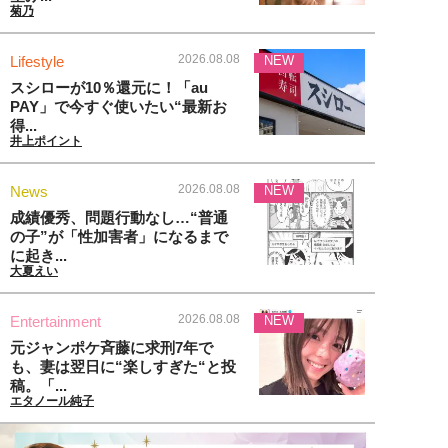
菊乃
2026.08.08
Lifestyle
NEW
スシローが10％還元に！「au
PAY」で今すぐ使いたい“最新お
得...
井上ポイント
2026.08.08
News
NEW
成績優秀、問題行動なし…“普通
の子”が「性加害者」になるまで
に起き...
大夏えい
2026.08.08
Entertainment
NEW
元ジャンポケ斉藤に求刑7年で
も、妻は翌日に“楽しすぎた“と投
稿。「...
エタノール純子