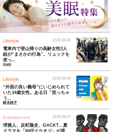
2026.08.08
Lifestyle
電車内で登山帰りの高齢女性2人
組が“まさかの行為”。リュックを
使っ...
maki
2026.08.08
Lifestyle
“外面の良い義母”にいじめられて
いた34歳女性。ある日「笑っちゃ
う...
鈴木詩子
2026.08.07
Entertainment
堺雅人、反町隆史、GACKT…夏
ドラマを「50代イケオジ」が席