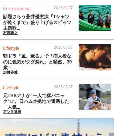
2026.08.07
Entertainment
話題さらう蒼井優主演『Tシャツ
が乾くまで』盛り上げるスピッツ
主題歌...
石黒隆之
2026.08.07
Lifestyle
朝ドラ『風、薫る』で「病人役な
のに色気がダダ漏れ」と騒然。39
歳・...
加賀谷健
2026.08.07
Lifestyle
元TBSアナが“一人で猛パニッ
ク”に。日ハム本拠地で遭遇した
「人気...
アンヌ遙香