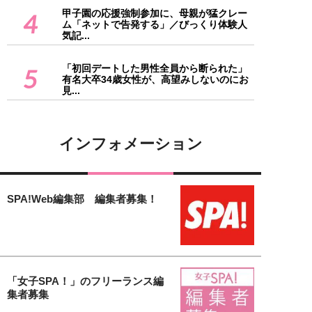
甲子園の応援強制参加に、母親が猛クレー
4
ム「ネットで告発する」／びっくり体験人
気記...
「初回デートした男性全員から断られた」
5
有名大卒34歳女性が、高望みしないのにお
見...
インフォメーション
SPA!Web編集部 編集者募集！
「女子SPA！」のフリーランス編
集者募集