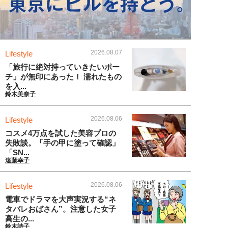
2026.08.07
Lifestyle
「旅行に絶対持っていきたいポー
チ」が無印にあった！ 濡れたもの
を入...
鈴木美奈子
2026.08.06
Lifestyle
コスメ4万点を試した美容プロの
失敗談。「手の甲に塗って確認」
「SN...
遠藤幸子
2026.08.06
Lifestyle
電車でドラマを大声実況する“ネ
タバレおばさん”。注意した女子
高生の...
鈴木詩子