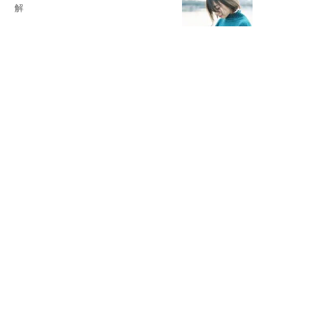
解
失敗しない日常オシャレ
元『渡鬼』子役・宇野なおみの
話そ、お茶しよっ元気出そ
宇垣美里が映画への想いを綴る
宇垣美里の沼落ちシネマ
松本穂香が映画愛を語ります
銀幕ロンリーガール