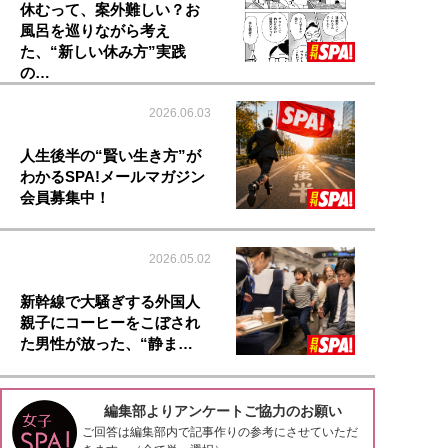
休むって、案外難しい？お
風呂を巡りながら考え
た、“新しい休み方”実践
の…
2026.06.03
人生後半の“賢い生き方”が
わかるSPA!メールマガジン
会員募集中！
2026.05.02
新幹線で大騒ぎする外国人
親子にコーヒーをこぼされ
た男性が放った、“静ま…