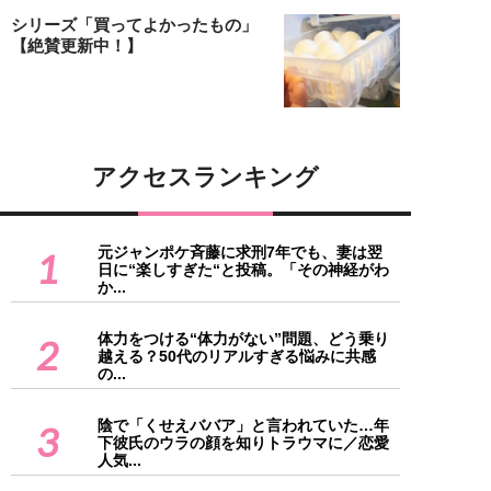
シリーズ「買ってよかったもの」
【絶賛更新中！】
アクセスランキング
元ジャンポケ斉藤に求刑7年でも、妻は翌
1
日に“楽しすぎた“と投稿。「その神経がわ
か...
体力をつける“体力がない”問題、どう乗り
2
越える？50代のリアルすぎる悩みに共感
の...
陰で「くせえババア」と言われていた…年
3
下彼氏のウラの顔を知りトラウマに／恋愛
人気...