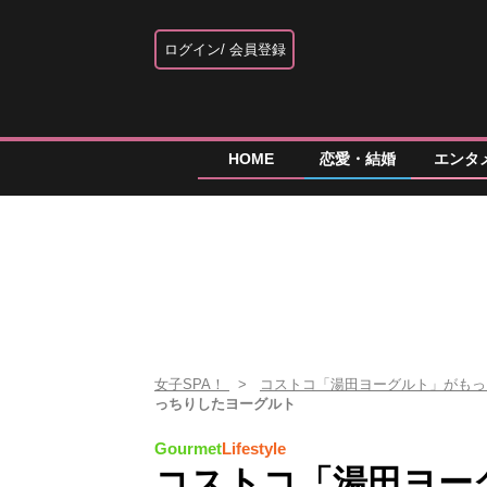
ログイン
会員登録
HOME
恋愛・結婚
エンタ
女子SPA！
コストコ「湯田ヨーグルト」がも
っちりしたヨーグルト
Gourmet
Lifestyle
コストコ「湯田ヨー