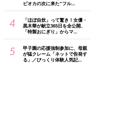
ピオカの次に来た“フル...
4
「ほぼ自炊」って驚き！女優・
黒木華が献立365日を全公開、
「特製おにぎり」からマ...
5
甲子園の応援強制参加に、母親
が猛クレーム「ネットで告発す
る」／びっくり体験人気記...