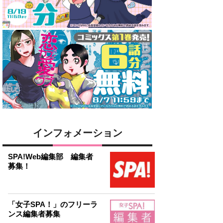
インフォメーション
SPA!Web編集部 編集者
募集！
「女子SPA！」のフリーラ
ンス編集者募集